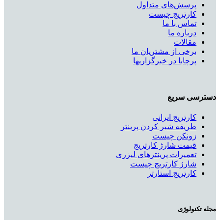
پرسش‌های متداول
کارتریج چیست
تماس با ما
درباره ما
مقالات
برخی از مشتریان ما
پرچابا در خبرگزاریها
دسترسی سریع
کارتریج ایرانی
طریقه شیر کردن پرینتر
زونکن چیست
قیمت شارژ کارتریج
تعمیرات پرینترهای لیزری
شارژ کارتریج چیست
کارتریج استارتر
مجله تکنولوژی