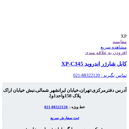
XP
مقایسه
مشاهده سریع
افزودن به علاقه مندی
کابل شارژر اندروید XP-C345
تماس بگیرید : 88322120-021
آدرس دفترمرکزی:تهران،خیابان ایرانشهر شمالی،نبش خیابان اراک
پلاک 158واحد1و2
خط ویژه :
88322120-021
ثبت سفارش سریع