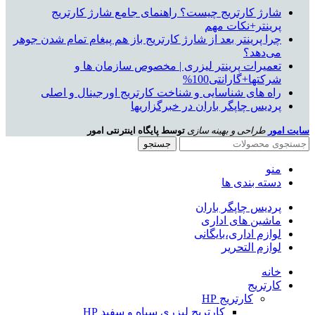
شارژ کارتریج چیست؟ راهنمای جامع شارژ کارتریج
پرینتر+نکات مهم
چرا پرینتر بعد از شارژ کارتریج باز هم پیغام تمام شدن جوهر
می‌دهد؟
تعمیرات پرینتر لیزری | مخصوص سازمان ها و
شرکتها+گارانتی100%
راه های شناسایی و شناخت کارتریج اورجینال و اصلی
پردیس چاپگر باران در خبرگزاریها
سایت امور
طراحی و بهینه سازی
توسط پایگاه اینترنتی امور
جستجو
منو
دسته بندی ها
پردیس چاپگر باران
ماشین های اداری
لوازم اداری،بایگانی
لوازم التحریر
خانه
کارتریج
کارتریج HP
کارتریج لیزری سیاه و سفید HP