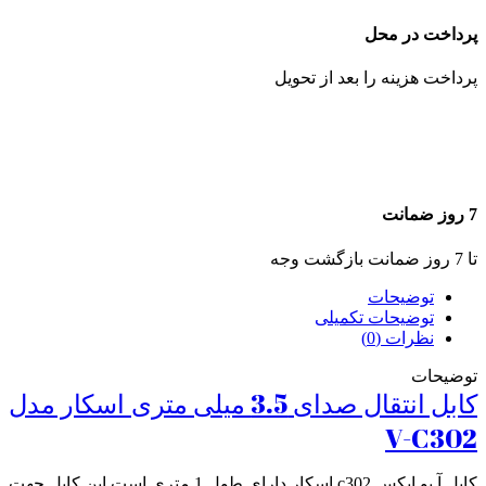
پرداخت در محل
پرداخت هزینه را بعد از تحویل
7 روز ضمانت
تا 7 روز ضمانت بازگشت وجه
توضیحات
توضیحات تکمیلی
نظرات (0)
توضیحات
کابل انتقال صدای 3.5 میلی متری اسکار مدل
V-C302
کابل آ یو ایکس c302 اسکار دارای طول 1 متری است این کابل جهت