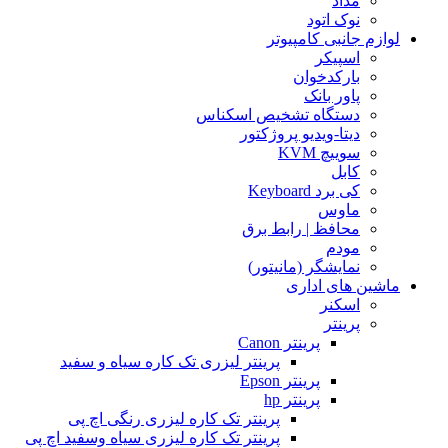
مداد
نوک اتود
لوازم جانبی کامپیوتر
اسپیکر
بارکدخوان
پاور بانک
دستگاه تشخیص اسکناس
دیتا-ویدیو پروژکتور
سوییچ KVM
کابل
کی برد Keyboard
ماوس
محافظ | رابط برق
مودم
نمایشگر (مانیتور)
ماشین های اداری
اسکنر
پرینتر
پرینتر Canon
پرینتر لیزری تک کاره سیاه و سفید
پرینتر Epson
پرینتر hp
پرینتر تک کاره لیزری رنگی اچ پی
پرینتر تک کاره لیزری سیاه وسفید اچ پی