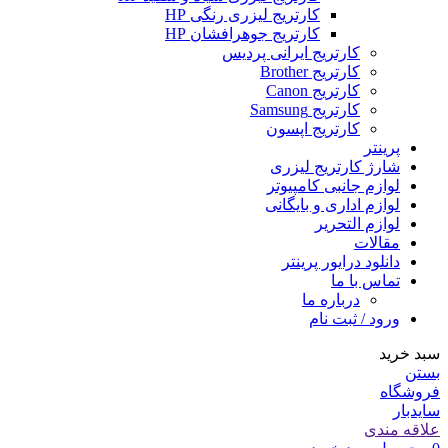
کارتریج لیزری رنگی HP
کارتریج جوهرافشان HP
کارتریج ایرانی پردیس
کارتریج Brother
کارتریج Canon
کارتریج Samsung
کارتریج اپسون
پرینتر
شارژ کارتریج لیزری
لوازم جانبی کامپیوتر
لوازم اداری و بایگانی
لوازم التحریر
مقالات
دانلود درایور پرینتر
تماس با ما
درباره ما
ورود / ثبت نام
سبد خرید
بستن
فروشگاه
سایدبار
علاقه مندی