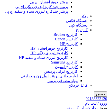
پرینتر جوهرافشان اچ پی
پرینتر چند کاره لیزری رنگی اچ پی
پرینتر چندکاره لیزری سیاه و سفید اچ پی
پلاتر
دستگاه فکس
دستگاه کپی
کارتریج
کارتریج Brother
کارتریج Canon
کارتریج HP
کارتریج جوهرافشان HP
کارتریج لیزری رنگی HP
کارتریج لیزری سیاه و سفید HP
کارتریج Samsung
کارتریج اپسون
کارتریج ایرانی پردیس
لوازم جانبی پرینتر لیبل زن و حرارتی
مواد مصرفی پرینتر
کاغذ خردکن
جستجو
02188322120
ورود / ثبت نام
ورود
ایجاد حساب کاربری