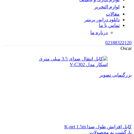
لوازم التحریر
مقالات
دانلود درایور پرینتر
تماس با ما
درباره ما
02188322120
Oscar
بزرگنمایی تصویر
کابل افزایش طول صدا K-net 1.5m
بازگشت به محصولات