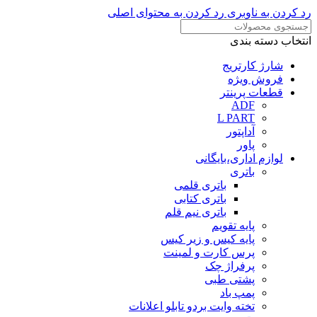
رد کردن به ناوبری
رد کردن به محتوای اصلی
انتخاب دسته بندی
شارژ کارتریج
فروش ویژه
قطعات پرینتر
ADF
L PART
آداپتور
پاور
لوازم اداری،بایگانی
باتری
باتری قلمی
باتری کتابی
باتری نیم قلم
پایه تقویم
پایه کیس و زیر کیس
پرس کارت و لمینت
پرفراژ چک
پشتی طبی
پمپ باد
تخته وایت بردو تابلو اعلانات