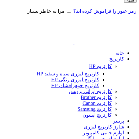
رمز عبور را فراموش کرده اید؟
مرا به خاطر بسپار
خانه
کارتریج
کارتریج HP
کارتریج لیزری سیاه و سفید HP
کارتریج لیزری رنگی HP
کارتریج جوهرافشان HP
کارتریج ایرانی پردیس
کارتریج Brother
کارتریج Canon
کارتریج Samsung
کارتریج اپسون
پرینتر
شارژ کارتریج لیزری
لوازم جانبی کامپیوتر
لوازم اداری و بایگانی