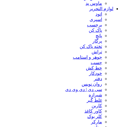
ماوس پد
لوازم التحریر
اتود
اسپری
برچسب
پاک کن
پانچ
پرگار
تخته پاک کن
تراش
جوهر و استامپ
چسب
خط کش
خودکار
دفتر
روان نویس
سی دی | دی وی دی
شیرازه
غلط گیر
کاربن
کاور کاغذ
کلر بوک
مارکر