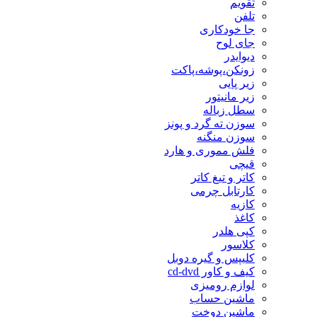
تقویم
تلفن
جا خودکاری
جای لوح
دیوایدر
زونکن،پوشه،پاکت
زیر پایی
زیر مانیتور
سطل زباله
سوزن ته گرد و پونز
سوزن منگنه
فلش مموری و هارد
قیچی
کاتر و تیغ کاتر
کارتابل چرمی
کازیه
کاغذ
کپی هلدر
کلاسور
کلیپس و گیره دوبل
کیف و کاور cd-dvd
لوازم رومیزی
ماشین حساب
ماشین دوخت