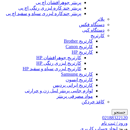
پرینتر جوهرافشان اچ پی
پرینتر چند کاره لیزری رنگی اچ پی
پرینتر چندکاره لیزری سیاه و سفید اچ پی
پلاتر
دستگاه فکس
دستگاه کپی
کارتریج
کارتریج Brother
کارتریج Canon
کارتریج HP
کارتریج جوهرافشان HP
کارتریج لیزری رنگی HP
کارتریج لیزری سیاه و سفید HP
کارتریج Samsung
کارتریج اپسون
کارتریج ایرانی پردیس
لوازم جانبی پرینتر لیبل زن و حرارتی
مواد مصرفی پرینتر
کاغذ خردکن
جستجو
02188322120
ورود / ثبت نام
ورود
ایجاد حساب کاربری