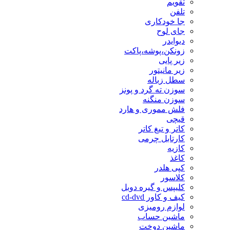
تقویم
تلفن
جا خودکاری
جای لوح
دیوایدر
زونکن،پوشه،پاکت
زیر پایی
زیر مانیتور
سطل زباله
سوزن ته گرد و پونز
سوزن منگنه
فلش مموری و هارد
قیچی
کاتر و تیغ کاتر
کارتابل چرمی
کازیه
کاغذ
کپی هلدر
کلاسور
کلیپس و گیره دوبل
کیف و کاور cd-dvd
لوازم رومیزی
ماشین حساب
ماشین دوخت