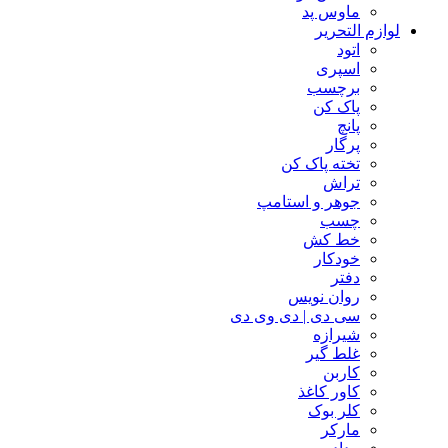
ماوس پد
لوازم التحریر
اتود
اسپری
برچسب
پاک کن
پانچ
پرگار
تخته پاک کن
تراش
جوهر و استامپ
چسب
خط کش
خودکار
دفتر
روان نویس
سی دی | دی وی دی
شیرازه
غلط گیر
کاربن
کاور کاغذ
کلر بوک
مارکر