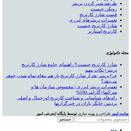
طریقه شیر کردن پرینتر
زونکن چیست
قیمت شارژ کارتریج
تعمیرات پرینترهای لیزری
شارژ کارتریج چیست
کارتریج استارتر
مجله تکنولوژی
شارژ کارتریج چیست؟ راهنمای جامع شارژ کارتریج
پرینتر+نکات مهم
چرا پرینتر بعد از شارژ کارتریج باز هم پیغام تمام شدن جوهر
می‌دهد؟
تعمیرات پرینتر لیزری | مخصوص سازمان ها و
شرکتها+گارانتی100%
راه های شناسایی و شناخت کارتریج اورجینال و اصلی
پردیس چاپگر باران در خبرگزاریها
سایت امور
طراحی و بهینه سازی
توسط پایگاه اینترنتی امور
جستجو
منو