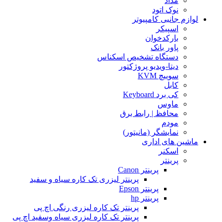
مداد
نوک اتود
لوازم جانبی کامپیوتر
اسپیکر
بارکدخوان
پاور بانک
دستگاه تشخیص اسکناس
دیتا-ویدیو پروژکتور
سوییچ KVM
کابل
کی برد Keyboard
ماوس
محافظ | رابط برق
مودم
نمایشگر (مانیتور)
ماشین های اداری
اسکنر
پرینتر
پرینتر Canon
پرینتر لیزری تک کاره سیاه و سفید
پرینتر Epson
پرینتر hp
پرینتر تک کاره لیزری رنگی اچ پی
پرینتر تک کاره لیزری سیاه وسفید اچ پی