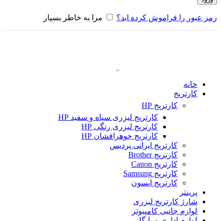
رمز عبور را فراموش کرده اید؟
مرا به خاطر بسپار
خانه
کارتریج
کارتریج HP
کارتریج لیزری سیاه و سفید HP
کارتریج لیزری رنگی HP
کارتریج جوهرافشان HP
کارتریج ایرانی پردیس
کارتریج Brother
کارتریج Canon
کارتریج Samsung
کارتریج اپسون
پرینتر
شارژ کارتریج لیزری
لوازم جانبی کامپیوتر
لوازم اداری و بایگانی