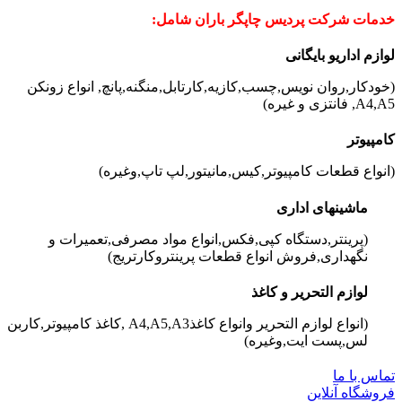
خدمات شرکت پردیس چاپگر باران شامل:
لوازم اداری
و بایگانی
(خودکار,روان نویس,چسب,کازیه,کارتابل,منگنه,پانچ, انواع زونکن
A4,A5, فانتزی و غیره)
کامپیوتر
(انواع قطعات کامپیوتر,کیس,مانیتور,لپ تاپ,وغیره)
ماشینهای اداری
(پرینتر,دستگاه کپی,فکس,انواع مواد مصرفی,تعمیرات و
نگهداری,فروش انواع قطعات پرینتروکارتریج)
لوازم التحریر و کاغذ
(انواع لوازم التحریر وانواع کاغذA4,A5,A3 ,کاغذ کامپیوتر,کاربن
لس,پست ایت,وغیره)
تماس با ما
فروشگاه آنلاین