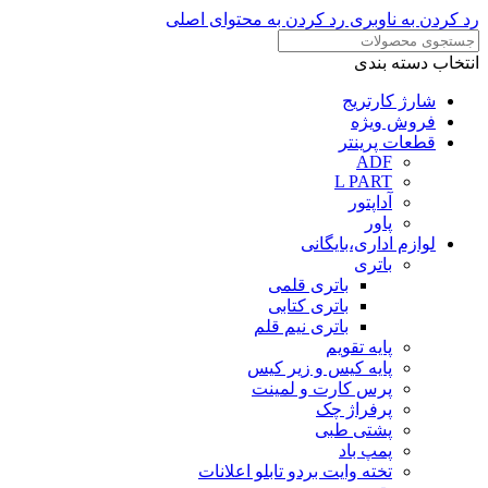
رد کردن به ناوبری
رد کردن به محتوای اصلی
انتخاب دسته بندی
شارژ کارتریج
فروش ویژه
قطعات پرینتر
ADF
L PART
آداپتور
پاور
لوازم اداری،بایگانی
باتری
باتری قلمی
باتری کتابی
باتری نیم قلم
پایه تقویم
پایه کیس و زیر کیس
پرس کارت و لمینت
پرفراژ چک
پشتی طبی
پمپ باد
تخته وایت بردو تابلو اعلانات