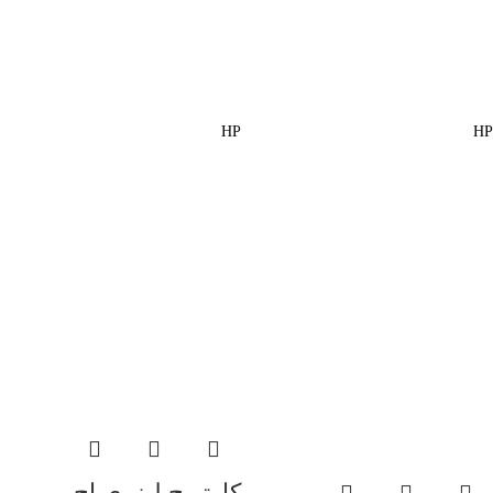
HP
HP
کارتریج لیزری اچ پی