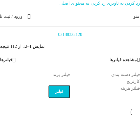
رد کردن به ناوبری
رد کردن به محتوای اصلی
منو
ورود / ثبت نا
02188322120
نمایش 1–12 از 112 نتیجه
مشاهده فیلترها
فیلترها
فیلتر دسته بندی
فیلتر برند
کارتریج
فیلتر هزینه
فیلتر