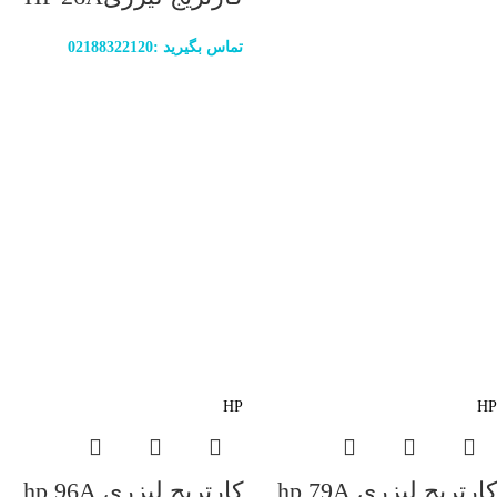
تماس بگیرید :02188322120
HP
HP
کارتریج لیزری hp 79A
کارتریج لیزری hp 96A