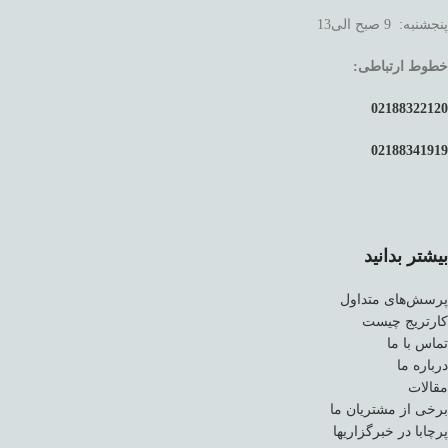
پنجشنبه: 9 صبح الی13
خطوط ارتباطی:
02188322120
02188341919
بیشتر بدانید
پرسش‌های متداول
کارتریج چیست
تماس با ما
درباره ما
مقالات
برخی از مشتریان ما
پرچابا در خبرگزاریها