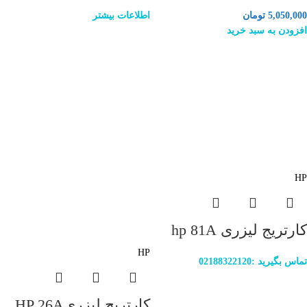
5,050,000
تومان
اطلاعات بیشتر
افزودن به سبد خرید
HP
کارتریج لیزری hp 81A
HP
تماس بگیرید :02188322120
کارتریج لیزریHP 26A