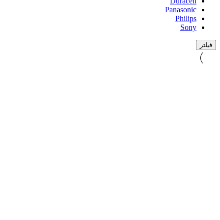
Duracell
Panasonic
Philips
Sony
فیلتر