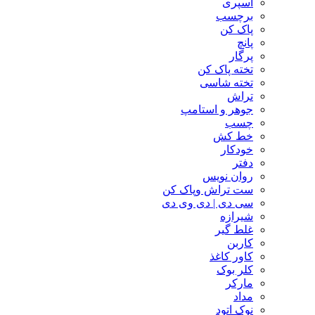
اسپری
برچسب
پاک کن
پانچ
پرگار
تخته پاک کن
تخته شاسی
تراش
جوهر و استامپ
چسب
خط کش
خودکار
دفتر
روان نویس
ست تراش وپاک کن
سی دی | دی وی دی
شیرازه
غلط گیر
کاربن
کاور کاغذ
کلر بوک
مارکر
مداد
نوک اتود