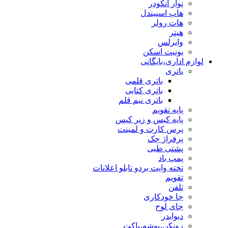
نوار انکودر
هاب اسپیندل
هات رولر
هیتر
وایرلس
یونیت اسکن
لوازم اداری،بایگانی
باتری
باتری قلمی
باتری کتابی
باتری نیم قلم
پایه تقویم
پایه کیس و زیر کیس
پرس کارت و لمینت
پرفراژ چک
پشتی طبی
پمپ باد
تخته وایت بردو تابلو اعلانات
تقویم
تلفن
جا خودکاری
جای لوح
دیوایدر
زونکن،پوشه،پاکت