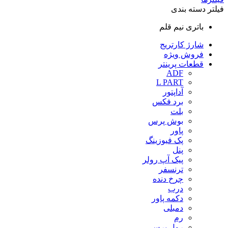
فیلتر دسته بندی
باتری نیم قلم
شارژ کارتریج
فروش ویژه
قطعات پرینتر
ADF
L PART
آداپتور
برد فکس
بلت
بوش پرس
پاور
پک فیوزینگ
پنل
پیک آپ رولر
ترنسفر
چرخ دنده
درب
دکمه پاور
دمبلی
رم
رول پرس