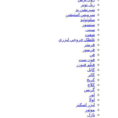
ریل تونر
سپریشن پد
سرویس استیشن
سلونوئید
سنسور
سینی
شفت
غلطک خروجي ليزري
فرمتر
فریمور
فن
فون ست
فیلم فیوزر
کابل
کاتر
کریج
کلاچ
گریس
لور
لولا
لیزر اسکنر
موتور
نازل