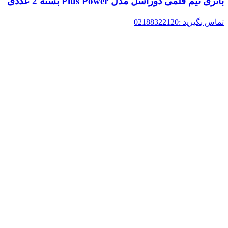
باتری نیم قلمی دوراسل مدل Plus Power بسته 2 عددی
تماس بگیرید :02188322120