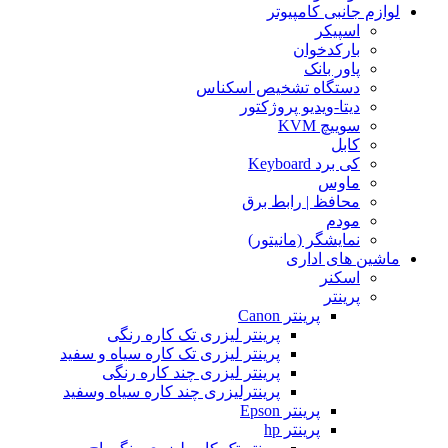
لوازم جانبی کامپیوتر
اسپیکر
بارکدخوان
پاور بانک
دستگاه تشخیص اسکناس
دیتا-ویدیو پروژکتور
سوییچ KVM
کابل
کی برد Keyboard
ماوس
محافظ | رابط برق
مودم
نمایشگر (مانیتور)
ماشین های اداری
اسکنر
پرینتر
پرینتر Canon
پرینتر لیزری تک کاره رنگی
پرینتر لیزری تک کاره سیاه و سفید
پرینتر لیزری چند کاره رنگی
پرینترلیزری چند کاره سیاه وسفید
پرینتر Epson
پرینتر hp