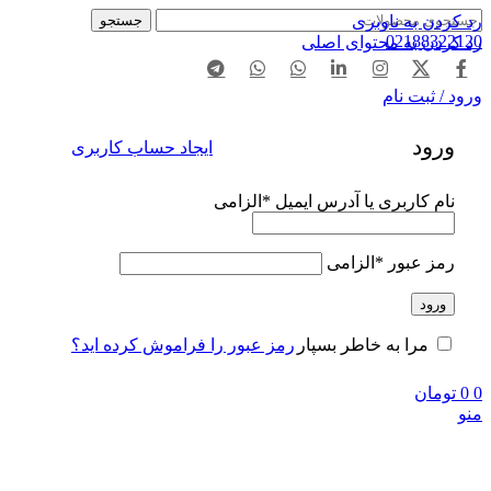
رد کردن به ناوبری
جستجو
02188322120
رد کردن به محتوای اصلی
ورود / ثبت نام
ورود
ایجاد حساب کاربری
نام کاربری یا آدرس ایمیل
*
الزامی
رمز عبور
*
الزامی
ورود
رمز عبور را فراموش کرده اید؟
مرا به خاطر بسپار
0
0
تومان
منو