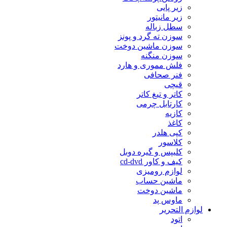
زیر پایی
زیر مانیتور
سطل زباله
سوزن ته گرد و پونز
سوزن ماشین دوخت
سوزن منگنه
فلش مموری و هارد
فنر صحافی
قیچی
کاتر و تیغ کاتر
کارتابل چرمی
کازیه
کاغذ
کپی هلدر
کلاسور
کلیپس و گیره دوبل
کیف و کاور cd-dvd
لوازم رومیزی
ماشین حساب
ماشین دوخت
ماوس پد
لوازم التحریر
اتود