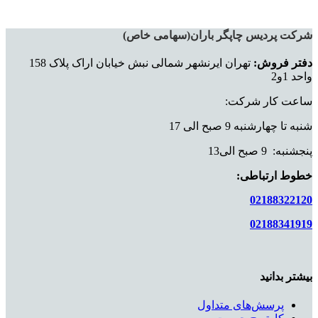
شرکت پردیس چاپگر باران(سهامی خاص)
دفتر فروش:
تهران ایرنشهر شمالی نبش خیابان اراک پلاک 158
واحد 1و2
ساعت کار شرکت:
شنبه تا چهارشنبه 9 صبح الی 17
پنجشنبه: 9 صبح الی13
خطوط ارتباطی:
02188322120
02188341919
بیشتر بدانید
پرسش‌های متداول