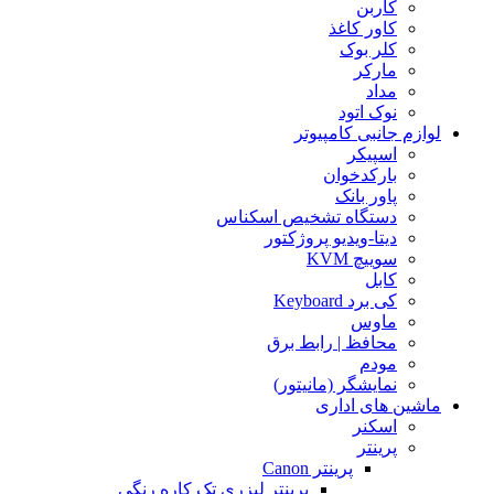
کاربن
کاور کاغذ
کلر بوک
مارکر
مداد
نوک اتود
لوازم جانبی کامپیوتر
اسپیکر
بارکدخوان
پاور بانک
دستگاه تشخیص اسکناس
دیتا-ویدیو پروژکتور
سوییچ KVM
کابل
کی برد Keyboard
ماوس
محافظ | رابط برق
مودم
نمایشگر (مانیتور)
ماشین های اداری
اسکنر
پرینتر
پرینتر Canon
پرینتر لیزری تک کاره رنگی