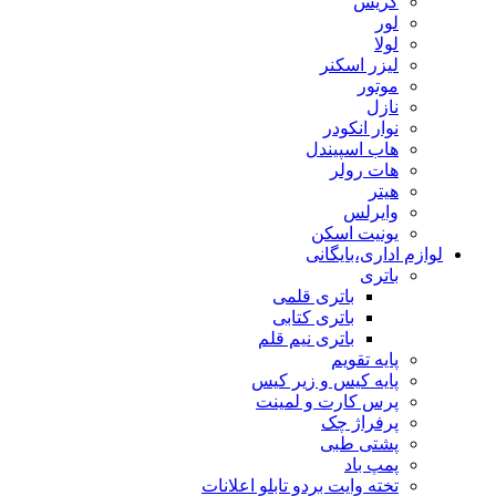
گریس
لور
لولا
لیزر اسکنر
موتور
نازل
نوار انکودر
هاب اسپیندل
هات رولر
هیتر
وایرلس
یونیت اسکن
لوازم اداری،بایگانی
باتری
باتری قلمی
باتری کتابی
باتری نیم قلم
پایه تقویم
پایه کیس و زیر کیس
پرس کارت و لمینت
پرفراژ چک
پشتی طبی
پمپ باد
تخته وایت بردو تابلو اعلانات