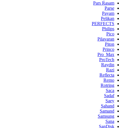
Pars Rasam
Parse
Payam
Pelikan
PERFECTS
Philips
Pico
Pilavaran
Piton
Princo
Pro_Max
ProTech
Raydin
Razi
Reflecta
Remo
Rotring
Saca
Sadaf
Saey
Sahand
Samand
Samsung
Sana
SanDisk