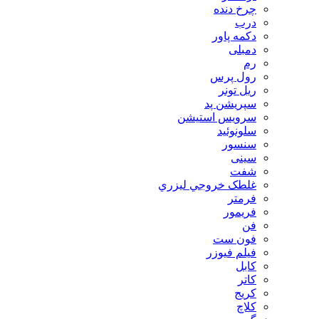
چرخ دنده
درب
دکمه پاور
دمبلی
رم
رول پرس
ریل تونر
سپریشن پد
سرویس استیشن
سلونوئید
سنسور
سینی
شفت
غلطک خروجي ليزري
فرمتر
فریمور
فن
فون ست
فیلم فیوزر
کابل
کاتر
کریج
کلاچ