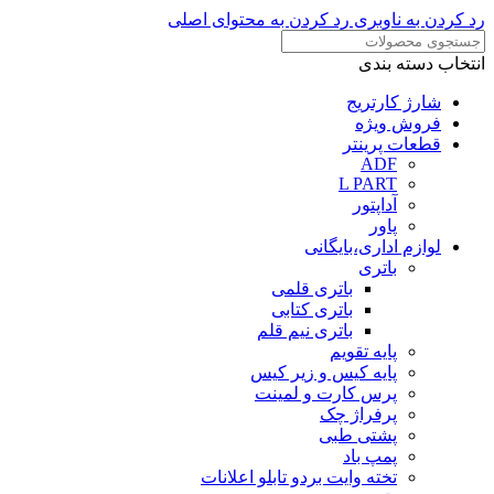
رد کردن به ناوبری
رد کردن به محتوای اصلی
انتخاب دسته بندی
شارژ کارتریج
فروش ویژه
قطعات پرینتر
ADF
L PART
آداپتور
پاور
لوازم اداری،بایگانی
باتری
باتری قلمی
باتری کتابی
باتری نیم قلم
پایه تقویم
پایه کیس و زیر کیس
پرس کارت و لمینت
پرفراژ چک
پشتی طبی
پمپ باد
تخته وایت بردو تابلو اعلانات