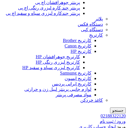
پرینتر جوهرافشان اچ پی
پرینتر چند کاره لیزری رنگی اچ پی
پرینتر چندکاره لیزری سیاه و سفید اچ پی
پلاتر
دستگاه فکس
دستگاه کپی
کارتریج
کارتریج Brother
کارتریج Canon
کارتریج HP
کارتریج جوهرافشان HP
کارتریج لیزری رنگی HP
کارتریج لیزری سیاه و سفید HP
کارتریج Samsung
کارتریج اپسون
کارتریج ایرانی پردیس
لوازم جانبی پرینتر لیبل زن و حرارتی
مواد مصرفی پرینتر
کاغذ خردکن
جستجو
02188322120
ورود / ثبت نام
ورود
ایجاد حساب کاربری