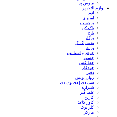
ماوس پد
لوازم التحریر
اتود
اسپری
برچسب
پاک کن
پانچ
پرگار
تخته پاک کن
تراش
جوهر و استامپ
چسب
خط کش
خودکار
دفتر
روان نویس
سی دی | دی وی دی
شیرازه
غلط گیر
کاربن
کاور کاغذ
کلر بوک
مارکر