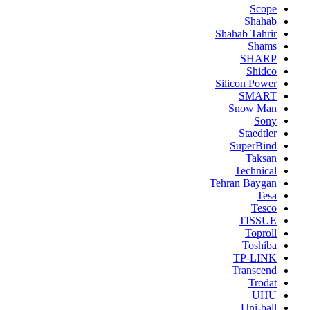
Scope
Shahab
Shahab Tahrir
Shams
SHARP
Shidco
Silicon Power
SMART
Snow Man
Sony
Staedtler
SuperBind
Taksan
Technical
Tehran Baygan
Tesa
Tesco
TISSUE
Toproll
Toshiba
TP-LINK
Transcend
Trodat
UHU
Uni-ball