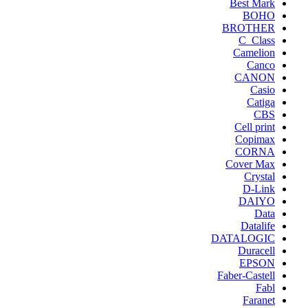
Best Mark
BOHO
BROTHER
C_Class
Camelion
Canco
CANON
Casio
Catiga
CBS
Cell print
Copimax
CORNA
Cover Max
Crystal
D-Link
DAIYO
Data
Datalife
DATALOGIC
Duracell
EPSON
Faber-Castell
Fabl
Faranet