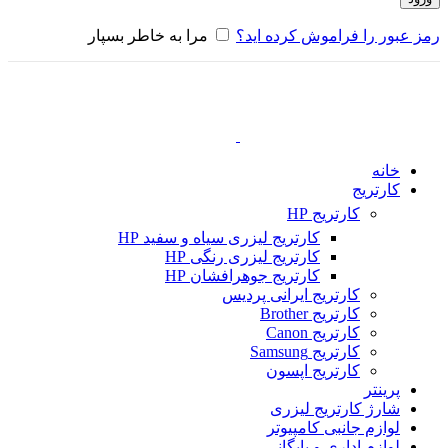
رمز عبور را فراموش کرده اید؟
مرا به خاطر بسپار
خانه
کارتریج
کارتریج HP
کارتریج لیزری سیاه و سفید HP
کارتریج لیزری رنگی HP
کارتریج جوهرافشان HP
کارتریج ایرانی پردیس
کارتریج Brother
کارتریج Canon
کارتریج Samsung
کارتریج اپسون
پرینتر
شارژ کارتریج لیزری
لوازم جانبی کامپیوتر
لوازم اداری و بایگانی