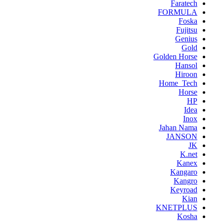
Faratech
FORMULA
Foska
Fujitsu
Genius
Gold
Golden Horse
Hansol
Hiroon
Home_Tech
Horse
HP
Idea
Inox
Jahan Nama
JANSON
JK
K.net
Kanex
Kangaro
Kangro
Keyroad
Kian
KNETPLUS
Kosha