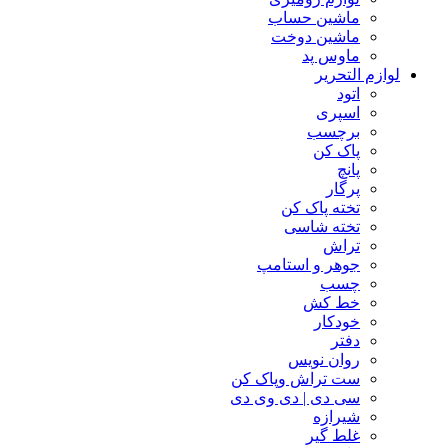
ماشین حساب
ماشین دوخت
ماوس پد
لوازم التحریر
اتود
اسپری
برچسب
پاک کن
پانچ
پرگار
تخته پاک کن
تخته شاسی
تراش
جوهر و استامپ
چسب
خط کش
خودکار
دفتر
روان نویس
ست تراش وپاک کن
سی دی | دی وی دی
شیرازه
غلط گیر