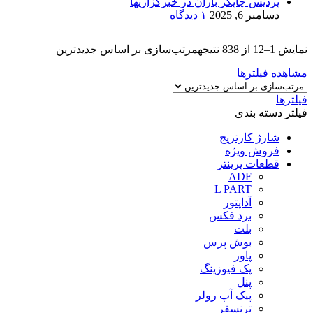
پردیس چاپگر باران در خبرگزاریها
دسامبر 6, 2025
۱ دیدگاه
نمایش 1–12 از 838 نتیجه
مرتب‌سازی بر اساس جدیدترین
مشاهده فیلترها
فیلترها
فیلتر دسته بندی
شارژ کارتریج
فروش ویژه
قطعات پرینتر
ADF
L PART
آداپتور
برد فکس
بلت
بوش پرس
پاور
پک فیوزینگ
پنل
پیک آپ رولر
ترنسفر