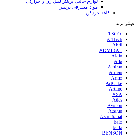
لوازم جانبی پرینتر لیبل زن و حرارتی
مواد مصرفی پرینتر
کاغذ خردکن
فیلتر برند
‏ TSCO
A4Tech
Abril
ADMIRAL
Aidin
Alfa
Amiran
Arman
Armo
ArtCube
Artline
ASA
Atlas
Avision
Azaran
Azin_Sanat
bafo
beifa
BENSON