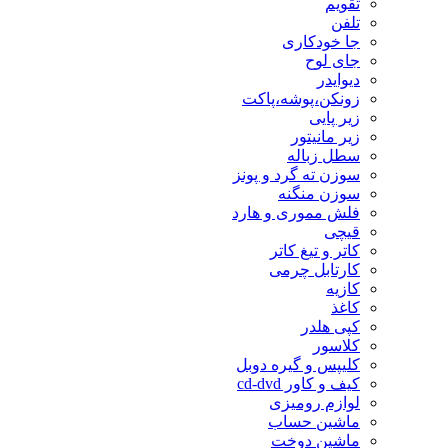
تقویم
تلفن
جا خودکاری
جای لوح
دیوایدر
زونکن،پوشه،پاکت
زیر پایی
زیر مانیتور
سطل زباله
سوزن ته گرد و پونز
سوزن منگنه
فلش مموری و هارد
قیچی
کاتر و تیغ کاتر
کارتابل چرمی
کازیه
کاغذ
کپی هلدر
کلاسور
کلیپس و گیره دوبل
کیف و کاور cd-dvd
لوازم رومیزی
ماشین حساب
ماشین دوخت