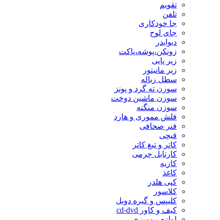
تقویم
تلفن
جا خودکاری
جای لوح
دیوایدر
زونکن،پوشه،پاکت
زیر پایی
زیر مانیتور
سطل زباله
سوزن ته گرد و پونز
سوزن ماشین دوخت
سوزن منگنه
فلش مموری و هارد
فنر صحافی
قیچی
کاتر و تیغ کاتر
کارتابل چرمی
کازیه
کاغذ
کپی هلدر
کلاسور
کلیپس و گیره دوبل
کیف و کاور cd-dvd
لوازم رومیزی