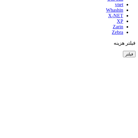
vnet
Whashin
X-NET
XP
Zarin
Zebra
فیلتر هزینه
فیلتر