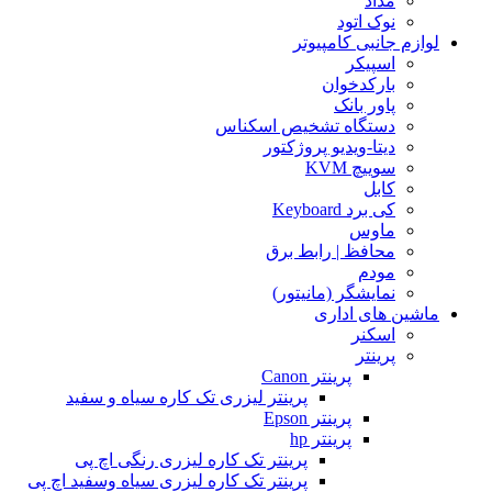
مداد
نوک اتود
لوازم جانبی کامپیوتر
اسپیکر
بارکدخوان
پاور بانک
دستگاه تشخیص اسکناس
دیتا-ویدیو پروژکتور
سوییچ KVM
کابل
کی برد Keyboard
ماوس
محافظ | رابط برق
مودم
نمایشگر (مانیتور)
ماشین های اداری
اسکنر
پرینتر
پرینتر Canon
پرینتر لیزری تک کاره سیاه و سفید
پرینتر Epson
پرینتر hp
پرینتر تک کاره لیزری رنگی اچ پی
پرینتر تک کاره لیزری سیاه وسفید اچ پی