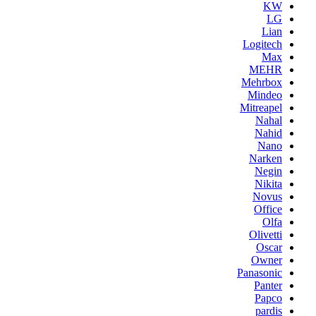
KW
LG
Lian
Logitech
Max
MEHR
Mehrbox
Mindeo
Mitreapel
Nahal
Nahid
Nano
Narken
Negin
Nikita
Novus
Office
Olfa
Olivetti
Oscar
Owner
Panasonic
Panter
Papco
pardis