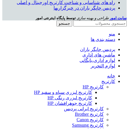
راه های شناسایی و شناخت کارتریج اورجینال و اصلی
پردیس چاپگر باران در خبرگزاریها
سایت امور
طراحی و بهینه سازی
توسط پایگاه اینترنتی امور
جستجو
منو
دسته بندی ها
پردیس چاپگر باران
ماشین های اداری
لوازم اداری،بایگانی
لوازم التحریر
خانه
کارتریج
کارتریج HP
کارتریج لیزری سیاه و سفید HP
کارتریج لیزری رنگی HP
کارتریج جوهرافشان HP
کارتریج ایرانی پردیس
کارتریج Brother
کارتریج Canon
کارتریج Samsung