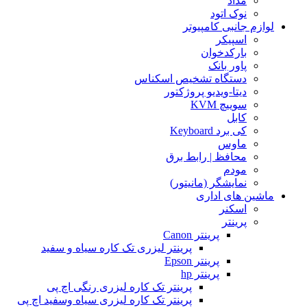
مداد
نوک اتود
لوازم جانبی کامپیوتر
اسپیکر
بارکدخوان
پاور بانک
دستگاه تشخیص اسکناس
دیتا-ویدیو پروژکتور
سوییچ KVM
کابل
کی برد Keyboard
ماوس
محافظ | رابط برق
مودم
نمایشگر (مانیتور)
ماشین های اداری
اسکنر
پرینتر
پرینتر Canon
پرینتر لیزری تک کاره سیاه و سفید
پرینتر Epson
پرینتر hp
پرینتر تک کاره لیزری رنگی اچ پی
پرینتر تک کاره لیزری سیاه وسفید اچ پی