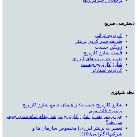
پرچابا در خبرگزاریها
دسترسی سریع
کارتریج ایرانی
طریقه شیر کردن پرینتر
زونکن چیست
قیمت شارژ کارتریج
تعمیرات پرینترهای لیزری
شارژ کارتریج چیست
کارتریج استارتر
مجله تکنولوژی
شارژ کارتریج چیست؟ راهنمای جامع شارژ کارتریج
پرینتر+نکات مهم
چرا پرینتر بعد از شارژ کارتریج باز هم پیغام تمام شدن جوهر
می‌دهد؟
تعمیرات پرینتر لیزری | مخصوص سازمان ها و
شرکتها+گارانتی100%