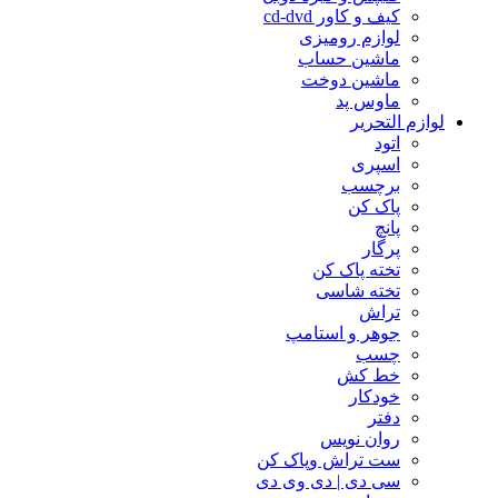
کیف و کاور cd-dvd
لوازم رومیزی
ماشین حساب
ماشین دوخت
ماوس پد
لوازم التحریر
اتود
اسپری
برچسب
پاک کن
پانچ
پرگار
تخته پاک کن
تخته شاسی
تراش
جوهر و استامپ
چسب
خط کش
خودکار
دفتر
روان نویس
ست تراش وپاک کن
سی دی | دی وی دی