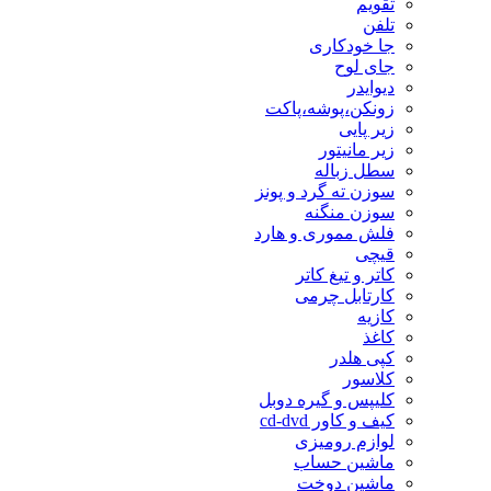
تقویم
تلفن
جا خودکاری
جای لوح
دیوایدر
زونکن،پوشه،پاکت
زیر پایی
زیر مانیتور
سطل زباله
سوزن ته گرد و پونز
سوزن منگنه
فلش مموری و هارد
قیچی
کاتر و تیغ کاتر
کارتابل چرمی
کازیه
کاغذ
کپی هلدر
کلاسور
کلیپس و گیره دوبل
کیف و کاور cd-dvd
لوازم رومیزی
ماشین حساب
ماشین دوخت