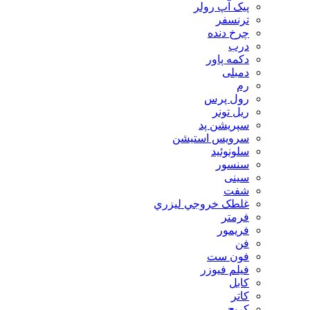
پیک آپ رولر
ترنسفر
چرخ دنده
درب
دکمه پاور
دمبلی
رم
رول پرس
ریل تونر
سپریشن پد
سرویس استیشن
سلونوئید
سنسور
سینی
شفت
غلطک خروجي ليزري
فرمتر
فریمور
فن
فون ست
فیلم فیوزر
کابل
کاتر
کریج