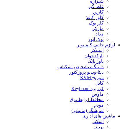
شیرازه
غلط گیر
کاربن
کاور کاغذ
کلر بوک
مارکر
مداد
نوک اتود
لوازم جانبی کامپیوتر
اسپیکر
بارکدخوان
پاور بانک
دستگاه تشخیص اسکناس
دیتا-ویدیو پروژکتور
سوییچ KVM
کابل
کی برد Keyboard
ماوس
محافظ | رابط برق
مودم
نمایشگر (مانیتور)
ماشین های اداری
اسکنر
پرینتر