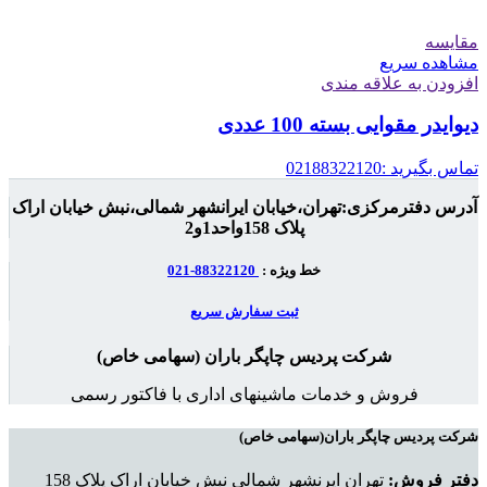
مقایسه
مشاهده سریع
افزودن به علاقه مندی
دیوایدر مقوایی بسته 100 عددی
تماس بگیرید :02188322120
آدرس دفترمرکزی:تهران،خیابان ایرانشهر شمالی،نبش خیابان اراک
پلاک 158واحد1و2
خط ویژه :
88322120-021
ثبت سفارش سریع
شرکت پردیس چاپگر باران (سهامی خاص)
فروش و خدمات ماشینهای اداری با فاکتور رسمی
شرکت پردیس چاپگر باران(سهامی خاص)
دفتر فروش:
تهران ایرنشهر شمالی نبش خیابان اراک پلاک 158