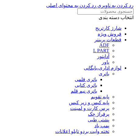
رد کردن به ناوبری
رد کردن به محتوای اصلی
انتخاب دسته بندی
شارژ کارتریج
فروش ویژه
قطعات پرینتر
ADF
L PART
آداپتور
پاور
لوازم اداری،بایگانی
باتری
باتری قلمی
باتری کتابی
باتری نیم قلم
پایه تقویم
پایه کیس و زیر کیس
پرس کارت و لمینت
پرفراژ چک
پشتی طبی
پمپ باد
تخته وایت بردو تابلو اعلانات