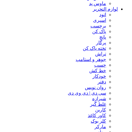
ماوس پد
لوازم التحریر
اتود
اسپری
برچسب
پاک کن
پانچ
پرگار
تخته پاک کن
تراش
جوهر و استامپ
چسب
خط کش
خودکار
دفتر
روان نویس
سی دی | دی وی دی
شیرازه
غلط گیر
کاربن
کاور کاغذ
کلر بوک
مارکر