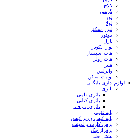
کلاچ
گریس
لور
لولا
لیزر اسکنر
موتور
نازل
نوار انکودر
هاب اسپیندل
هات رولر
هیتر
وایرلس
یونیت اسکن
لوازم اداری،بایگانی
باتری
باتری قلمی
باتری کتابی
باتری نیم قلم
پایه تقویم
پایه کیس و زیر کیس
پرس کارت و لمینت
پرفراژ چک
پشتی طبی