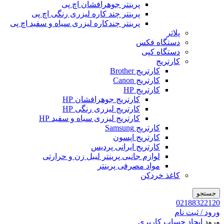
پرینتر جوهرافشان اچ پی
پرینتر چند کاره لیزری رنگی اچ پی
پرینتر چندکاره لیزری سیاه و سفید اچ پی
پلاتر
دستگاه فکس
دستگاه کپی
کارتریج
کارتریج Brother
کارتریج Canon
کارتریج HP
کارتریج جوهرافشان HP
کارتریج لیزری رنگی HP
کارتریج لیزری سیاه و سفید HP
کارتریج Samsung
کارتریج اپسون
کارتریج ایرانی پردیس
لوازم جانبی پرینتر لیبل زن و حرارتی
مواد مصرفی پرینتر
کاغذ خردکن
جستجو
02188322120
ورود / ثبت نام
ورود
ایجاد حساب کاربری