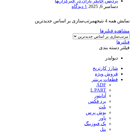
پردیس چاپگر باران در خبرگزاریها
دسامبر 6, 2025
۱ دیدگاه
نمایش همه 4 نتیجه
مرتب‌سازی بر اساس جدیدترین
مشاهده فیلترها
فیلترها
فیلتر دسته بندی
دیوایدر
شارژ کارتریج
فروش ویژه
قطعات پرینتر
ADF
L PART
آداپتور
برد فکس
بلت
بوش پرس
پاور
پک فیوزینگ
پنل