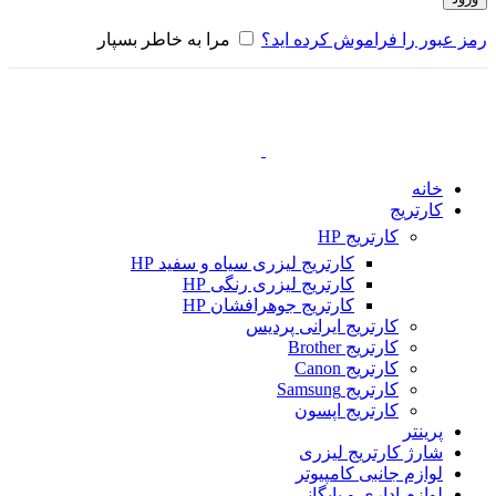
رمز عبور را فراموش کرده اید؟
مرا به خاطر بسپار
خانه
کارتریج
کارتریج HP
کارتریج لیزری سیاه و سفید HP
کارتریج لیزری رنگی HP
کارتریج جوهرافشان HP
کارتریج ایرانی پردیس
کارتریج Brother
کارتریج Canon
کارتریج Samsung
کارتریج اپسون
پرینتر
شارژ کارتریج لیزری
لوازم جانبی کامپیوتر
لوازم اداری و بایگانی