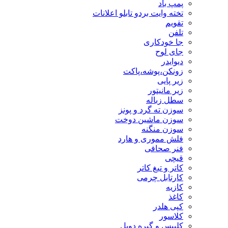
پمپ باد
تخته وایت بردو تابلو اعلانات
تقویم
تلفن
جا خودکاری
جای لوح
دیوایدر
زونکن،پوشه،پاکت
زیر پایی
زیر مانیتور
سطل زباله
سوزن ته گرد و پونز
سوزن ماشین دوخت
سوزن منگنه
فلش مموری و هارد
فنر صحافی
قیچی
کاتر و تیغ کاتر
کارتابل چرمی
کازیه
کاغذ
کپی هلدر
کلاسور
کلیپس و گیره دوبل