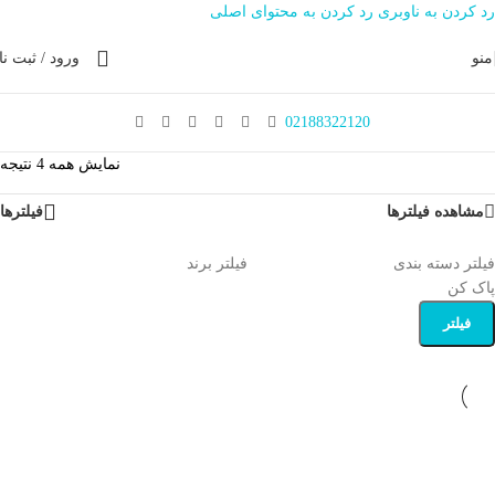
رد کردن به ناوبری
رد کردن به محتوای اصلی
منو
ورود / ثبت نا
02188322120
نمایش همه 4 نتیجه
مشاهده فیلترها
فیلترها
فیلتر دسته بندی
فیلتر برند
پاک کن
فیلتر