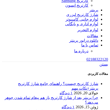
کارتریج Samsung
کارتریج اپسون
پرینتر
شارژ کارتریج لیزری
لوازم جانبی کامپیوتر
لوازم اداری و بایگانی
لوازم التحریر
مقالات
دانلود درایور پرینتر
تماس با ما
درباره ما
02188322120
بستن
مقالات کاربردی
شارژ کارتریج چیست؟ راهنمای جامع شارژ کارتریج
پرینتر+نکات مهم
جولای 20, 2026
۱ دیدگاه
چرا پرینتر بعد از شارژ کارتریج باز هم پیغام تمام شدن جوهر
می‌دهد؟
ژوئن 15, 2026
۱ دیدگاه