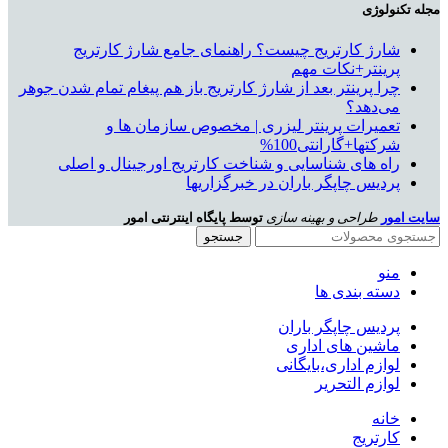
مجله تکنولوژی
شارژ کارتریج چیست؟ راهنمای جامع شارژ کارتریج
پرینتر+نکات مهم
چرا پرینتر بعد از شارژ کارتریج باز هم پیغام تمام شدن جوهر
می‌دهد؟
تعمیرات پرینتر لیزری | مخصوص سازمان ها و
شرکتها+گارانتی100%
راه های شناسایی و شناخت کارتریج اورجینال و اصلی
پردیس چاپگر باران در خبرگزاریها
سایت امور
طراحی و بهینه سازی
توسط پایگاه اینترنتی امور
جستجو
منو
دسته بندی ها
پردیس چاپگر باران
ماشین های اداری
لوازم اداری،بایگانی
لوازم التحریر
خانه
کارتریج