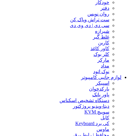
خودکار
دفتر
روان نویس
ست تراش وپاک کن
سی دی | دی وی دی
شیرازه
غلط گیر
کاربن
کاور کاغذ
کلر بوک
مارکر
مداد
نوک اتود
لوازم جانبی کامپیوتر
اسپیکر
بارکدخوان
پاور بانک
دستگاه تشخیص اسکناس
دیتا-ویدیو پروژکتور
سوییچ KVM
کابل
کی برد Keyboard
ماوس
محافظ | رابط برق