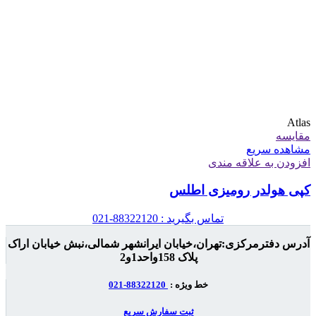
Atlas
مقایسه
مشاهده سریع
افزودن به علاقه مندی
کپی هولدر رومیزی اطلس
تماس بگیرید : 88322120-021
آدرس دفترمرکزی:تهران،خیابان ایرانشهر شمالی،نبش خیابان اراک
پلاک 158واحد1و2
خط ویژه :
88322120-021
ثبت سفارش سریع