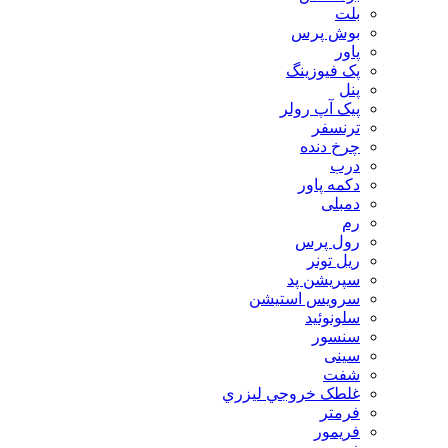
بلت
بوش پرس
پاور
پک فیوزینگ
پنل
پیک آپ رولر
ترنسفر
چرخ دنده
درب
دکمه پاور
دمبلی
رم
رول پرس
ریل تونر
سپریشن پد
سرویس استیشن
سلونوئید
سنسور
سینی
شفت
غلطک خروجي ليزري
فرمتر
فریمور