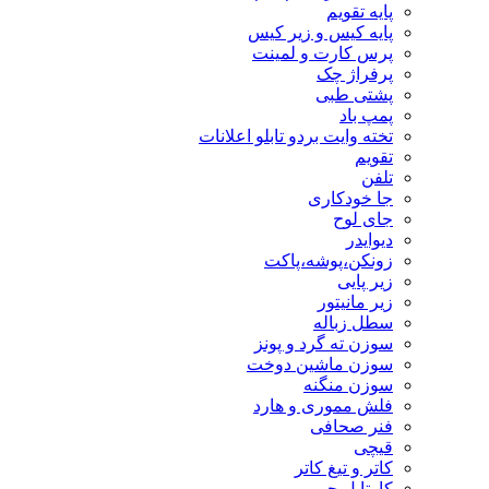
پایه تقویم
پایه کیس و زیر کیس
پرس کارت و لمینت
پرفراژ چک
پشتی طبی
پمپ باد
تخته وایت بردو تابلو اعلانات
تقویم
تلفن
جا خودکاری
جای لوح
دیوایدر
زونکن،پوشه،پاکت
زیر پایی
زیر مانیتور
سطل زباله
سوزن ته گرد و پونز
سوزن ماشین دوخت
سوزن منگنه
فلش مموری و هارد
فنر صحافی
قیچی
کاتر و تیغ کاتر
کارتابل چرمی