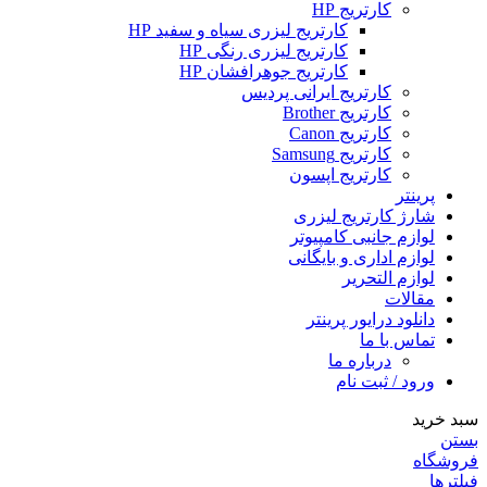
کارتریج HP
کارتریج لیزری سیاه و سفید HP
کارتریج لیزری رنگی HP
کارتریج جوهرافشان HP
کارتریج ایرانی پردیس
کارتریج Brother
کارتریج Canon
کارتریج Samsung
کارتریج اپسون
پرینتر
شارژ کارتریج لیزری
لوازم جانبی کامپیوتر
لوازم اداری و بایگانی
لوازم التحریر
مقالات
دانلود درایور پرینتر
تماس با ما
درباره ما
ورود / ثبت نام
سبد خرید
بستن
فروشگاه
فیلترها