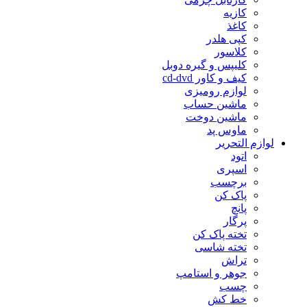
کازیه
کاغذ
کپی هلدر
کلاسور
کلیپس و گیره دوبل
کیف و کاور cd-dvd
لوازم رومیزی
ماشین حساب
ماشین دوخت
ماوس پد
لوازم التحریر
اتود
اسپری
برچسب
پاک کن
پانچ
پرگار
تخته پاک کن
تخته شاسی
تراش
جوهر و استامپ
چسب
خط کش