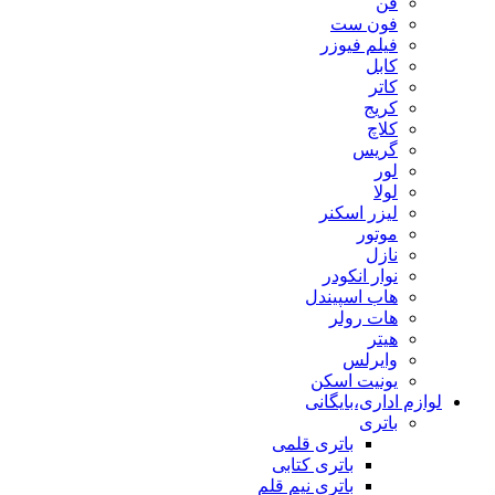
فن
فون ست
فیلم فیوزر
کابل
کاتر
کریج
کلاچ
گریس
لور
لولا
لیزر اسکنر
موتور
نازل
نوار انکودر
هاب اسپیندل
هات رولر
هیتر
وایرلس
یونیت اسکن
لوازم اداری،بایگانی
باتری
باتری قلمی
باتری کتابی
باتری نیم قلم