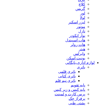
کلاچ
گریس
لور
لولا
لیزر اسکنر
موتور
نازل
نوار انکودر
هاب اسپیندل
هات رولر
هیتر
وایرلس
یونیت اسکن
لوازم اداری،بایگانی
باتری
باتری قلمی
باتری کتابی
باتری نیم قلم
پایه تقویم
پایه کیس و زیر کیس
پرس کارت و لمینت
پرفراژ چک
پشتی طبی