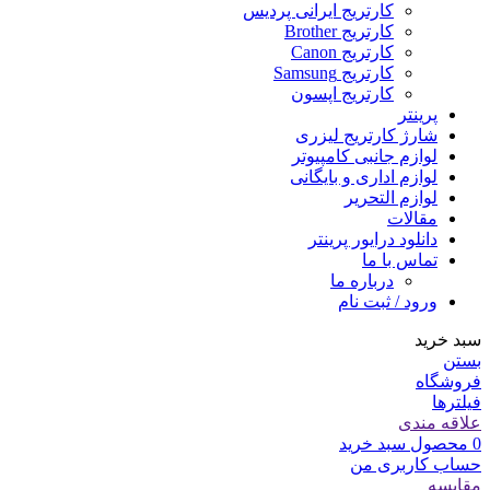
کارتریج ایرانی پردیس
کارتریج Brother
کارتریج Canon
کارتریج Samsung
کارتریج اپسون
پرینتر
شارژ کارتریج لیزری
لوازم جانبی کامپیوتر
لوازم اداری و بایگانی
لوازم التحریر
مقالات
دانلود درایور پرینتر
تماس با ما
درباره ما
ورود / ثبت نام
سبد خرید
بستن
فروشگاه
فیلترها
علاقه مندی
0
محصول
سبد خرید
حساب کاربری من
مقایسه