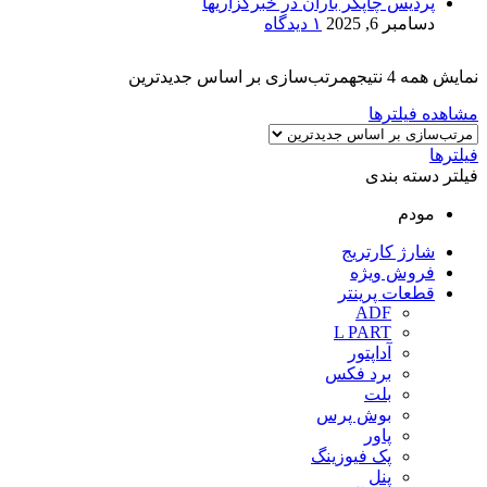
پردیس چاپگر باران در خبرگزاریها
دسامبر 6, 2025
۱ دیدگاه
نمایش همه 4 نتیجه
مرتب‌سازی بر اساس جدیدترین
مشاهده فیلترها
فیلترها
فیلتر دسته بندی
مودم
شارژ کارتریج
فروش ویژه
قطعات پرینتر
ADF
L PART
آداپتور
برد فکس
بلت
بوش پرس
پاور
پک فیوزینگ
پنل