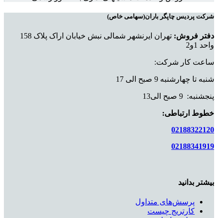
شرکت پردیس چاپگر باران(سهامی خاص)
دفتر فروش:
تهران ایرنشهر شمالی نبش خیابان اراک پلاک 158
واحد 1و2
ساعت کار شرکت:
شنبه تا چهارشنبه 9 صبح الی 17
پنجشنبه: 9 صبح الی13
خطوط ارتباطی:
02188322120
02188341919
بیشتر بدانید
پرسش‌های متداول
کارتریج چیست