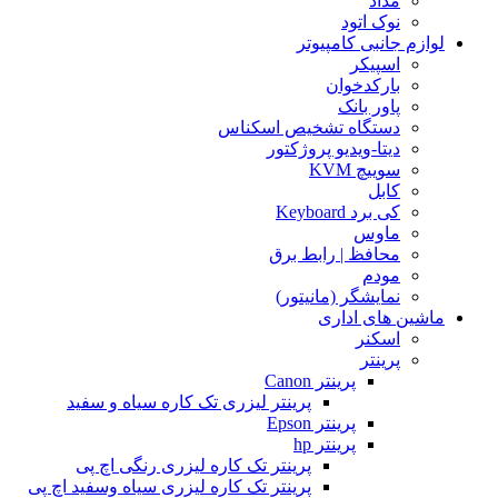
مداد
نوک اتود
لوازم جانبی کامپیوتر
اسپیکر
بارکدخوان
پاور بانک
دستگاه تشخیص اسکناس
دیتا-ویدیو پروژکتور
سوییچ KVM
کابل
کی برد Keyboard
ماوس
محافظ | رابط برق
مودم
نمایشگر (مانیتور)
ماشین های اداری
اسکنر
پرینتر
پرینتر Canon
پرینتر لیزری تک کاره سیاه و سفید
پرینتر Epson
پرینتر hp
پرینتر تک کاره لیزری رنگی اچ پی
پرینتر تک کاره لیزری سیاه وسفید اچ پی