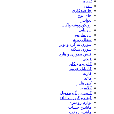
تقویم
تلفن
جا خودکاری
جای لوح
دیوایدر
زونکن،پوشه،پاکت
زیر پایی
زیر مانیتور
سطل زباله
سوزن ته گرد و پونز
سوزن منگنه
فلش مموری و هارد
قیچی
کاتر و تیغ کاتر
کارتابل چرمی
کازیه
کاغذ
کپی هلدر
کلاسور
کلیپس و گیره دوبل
کیف و کاور cd-dvd
لوازم رومیزی
ماشین حساب
ماشین دوخت