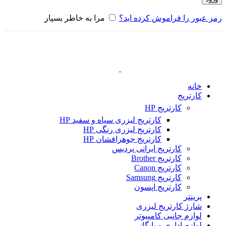
رمز عبور را فراموش کرده اید؟
مرا به خاطر بسپار
خانه
کارتریج
کارتریج HP
کارتریج لیزری سیاه و سفید HP
کارتریج لیزری رنگی HP
کارتریج جوهرافشان HP
کارتریج ایرانی پردیس
کارتریج Brother
کارتریج Canon
کارتریج Samsung
کارتریج اپسون
پرینتر
شارژ کارتریج لیزری
لوازم جانبی کامپیوتر
لوازم اداری و بایگانی