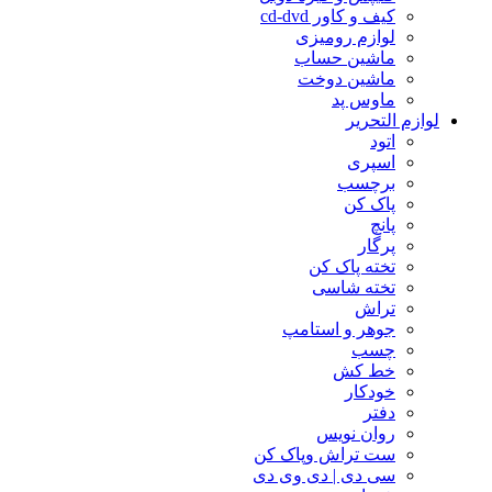
کیف و کاور cd-dvd
لوازم رومیزی
ماشین حساب
ماشین دوخت
ماوس پد
لوازم التحریر
اتود
اسپری
برچسب
پاک کن
پانچ
پرگار
تخته پاک کن
تخته شاسی
تراش
جوهر و استامپ
چسب
خط کش
خودکار
دفتر
روان نویس
ست تراش وپاک کن
سی دی | دی وی دی