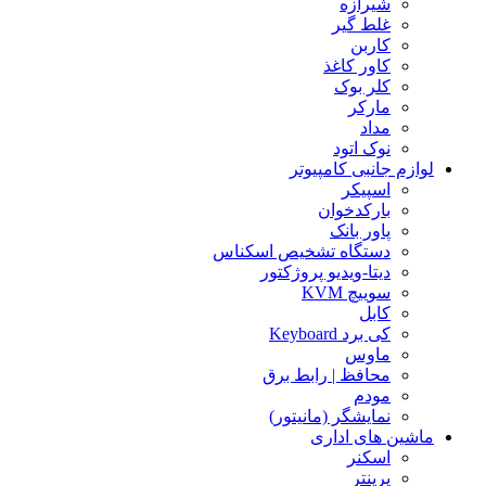
شیرازه
غلط گیر
کاربن
کاور کاغذ
کلر بوک
مارکر
مداد
نوک اتود
لوازم جانبی کامپیوتر
اسپیکر
بارکدخوان
پاور بانک
دستگاه تشخیص اسکناس
دیتا-ویدیو پروژکتور
سوییچ KVM
کابل
کی برد Keyboard
ماوس
محافظ | رابط برق
مودم
نمایشگر (مانیتور)
ماشین های اداری
اسکنر
پرینتر