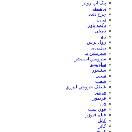
پیک آپ رولر
ترنسفر
چرخ دنده
درب
دکمه پاور
دمبلی
رم
رول پرس
ریل تونر
سپریشن پد
سرویس استیشن
سلونوئید
سنسور
سینی
شفت
غلطک خروجي ليزري
فرمتر
فریمور
فن
فون ست
فیلم فیوزر
کابل
کاتر
کریج