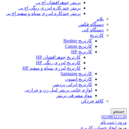
پرینتر جوهرافشان اچ پی
پرینتر چند کاره لیزری رنگی اچ پی
پرینتر چندکاره لیزری سیاه و سفید اچ پی
پلاتر
دستگاه فکس
دستگاه کپی
کارتریج
کارتریج Brother
کارتریج Canon
کارتریج HP
کارتریج جوهرافشان HP
کارتریج لیزری رنگی HP
کارتریج لیزری سیاه و سفید HP
کارتریج Samsung
کارتریج اپسون
کارتریج ایرانی پردیس
لوازم جانبی پرینتر لیبل زن و حرارتی
مواد مصرفی پرینتر
کاغذ خردکن
جستجو
02188322120
ورود / ثبت نام
ورود
ایجاد حساب کاربری