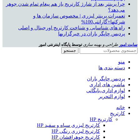
چرا پرینتر بعد از شارژ کارتریج باز هم پیغام تمام شدن جوهر
می‌دهد؟
تعمیرات پرینتر لیزری | مخصوص سازمان ها و
شرکتها+گارانتی100%
راه های شناسایی و شناخت کارتریج اورجینال و اصلی
پردیس چاپگر باران در خبرگزاریها
سایت امور
طراحی و بهینه سازی
توسط پایگاه اینترنتی امور
جستجو
منو
دسته بندی ها
پردیس چاپگر باران
ماشین های اداری
لوازم اداری،بایگانی
لوازم التحریر
خانه
کارتریج
کارتریج HP
کارتریج لیزری سیاه و سفید HP
کارتریج لیزری رنگی HP
کارتریج جوهرافشان HP