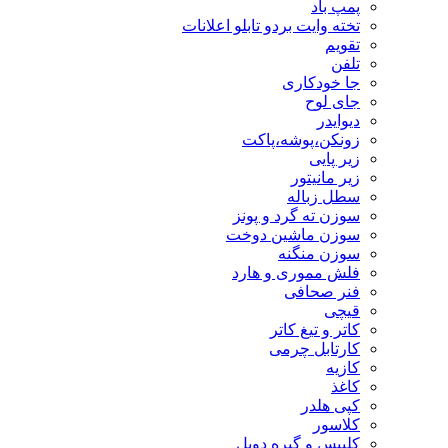
پمپ باد
تخته وایت بردو تابلو اعلانات
تقویم
تلفن
جا خودکاری
جای لوح
دیوایدر
زونکن،پوشه،پاکت
زیر پایی
زیر مانیتور
سطل زباله
سوزن ته گرد و پونز
سوزن ماشین دوخت
سوزن منگنه
فلش مموری و هارد
فنر صحافی
قیچی
کاتر و تیغ کاتر
کارتابل چرمی
کازیه
کاغذ
کپی هلدر
کلاسور
کلیپس و گیره دوبل