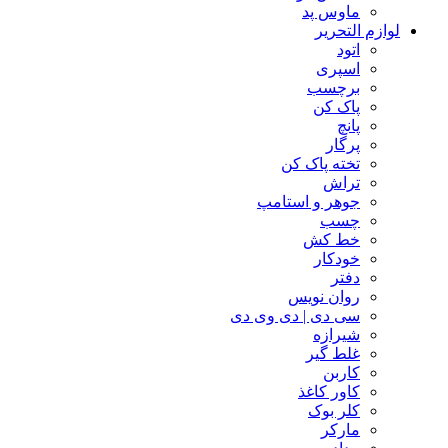
ماوس پد
لوازم التحریر
اتود
اسپری
برچسب
پاک کن
پانچ
پرگار
تخته پاک کن
تراش
جوهر و استامپ
چسب
خط کش
خودکار
دفتر
روان نویس
سی دی | دی وی دی
شیرازه
غلط گیر
کاربن
کاور کاغذ
کلر بوک
مارکر