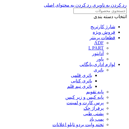
رد کردن به ناوبری
رد کردن به محتوای اصلی
انتخاب دسته بندی
شارژ کارتریج
فروش ویژه
قطعات پرینتر
ADF
L PART
آداپتور
پاور
لوازم اداری،بایگانی
باتری
باتری قلمی
باتری کتابی
باتری نیم قلم
پایه تقویم
پایه کیس و زیر کیس
پرس کارت و لمینت
پرفراژ چک
پشتی طبی
پمپ باد
تخته وایت بردو تابلو اعلانات