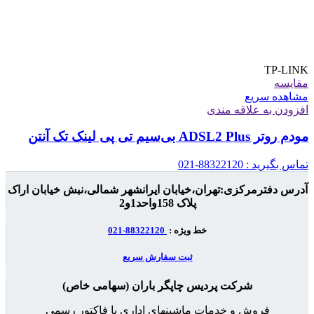
TP-LINK
مقایسه
مشاهده سریع
افزودن به علاقه مندی
مودم روتر ADSL2 Plus بی‌سیم تی پی لینک تک آنتن
تماس بگیرید : 88322120-021
آدرس دفترمرکزی:تهران،خیابان ایرانشهر شمالی،نبش خیابان اراک
پلاک 158واحد1و2
خط ویژه :
88322120-021
ثبت سفارش سریع
شرکت پردیس چاپگر باران (سهامی خاص)
فروش و خدمات ماشینهای اداری با فاکتور رسمی