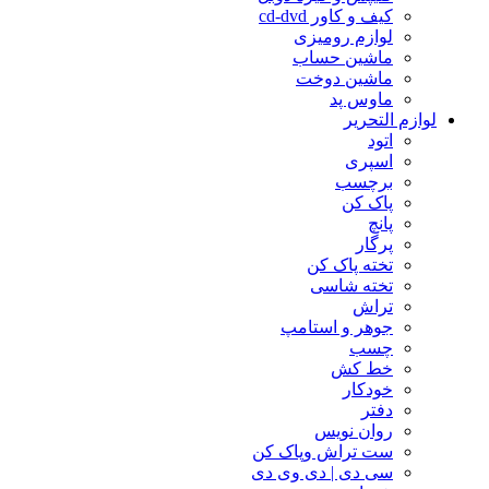
کیف و کاور cd-dvd
لوازم رومیزی
ماشین حساب
ماشین دوخت
ماوس پد
لوازم التحریر
اتود
اسپری
برچسب
پاک کن
پانچ
پرگار
تخته پاک کن
تخته شاسی
تراش
جوهر و استامپ
چسب
خط کش
خودکار
دفتر
روان نویس
ست تراش وپاک کن
سی دی | دی وی دی