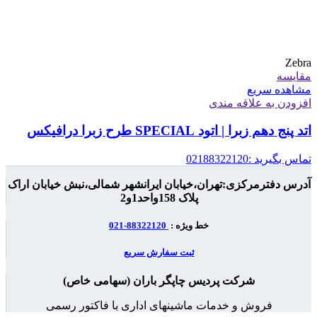
Zebra
مقایسه
مشاهده سریع
افزودن به علاقه مندی
اتد پنج دهم زبرا | اتود SPECIAL طرح زبرا درافیکس
تماس بگیرید :02188322120
آدرس دفترمرکزی:تهران،خیابان ایرانشهر شمالی،نبش خیابان اراک
پلاک 158واحد1و2
خط ویژه :
88322120-021
ثبت سفارش سریع
شرکت پردیس چاپگر باران (سهامی خاص)
فروش و خدمات ماشینهای اداری با فاکتور رسمی