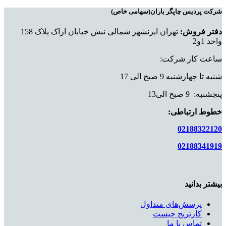
شرکت پردیس چاپگر باران(سهامی خاص)
دفتر فروش:
تهران ایرنشهر شمالی نبش خیابان اراک پلاک 158
واحد 1و2
ساعت کار شرکت:
شنبه تا چهارشنبه 9 صبح الی 17
پنجشنبه: 9 صبح الی13
خطوط ارتباطی:
02188322120
02188341919
بیشتر بدانید
پرسش‌های متداول
کارتریج چیست
تماس با ما