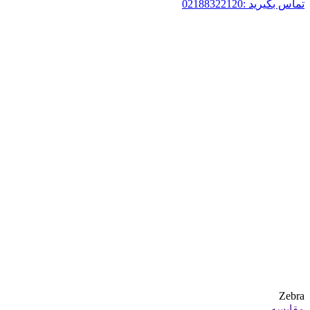
تماس بگیرید :02188322120
Zebra
مقایسه