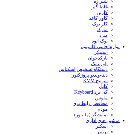
شیرازه
غلط گیر
کاربن
کاور کاغذ
کلر بوک
مارکر
مداد
نوک اتود
لوازم جانبی کامپیوتر
اسپیکر
بارکدخوان
پاور بانک
دستگاه تشخیص اسکناس
دیتا-ویدیو پروژکتور
سوییچ KVM
کابل
کی برد Keyboard
ماوس
محافظ | رابط برق
مودم
نمایشگر (مانیتور)
ماشین های اداری
اسکنر
پرینتر