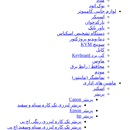
مداد
نوک اتود
لوازم جانبی کامپیوتر
اسپیکر
بارکدخوان
پاور بانک
دستگاه تشخیص اسکناس
دیتا-ویدیو پروژکتور
سوییچ KVM
کابل
کی برد Keyboard
ماوس
محافظ | رابط برق
مودم
نمایشگر (مانیتور)
ماشین های اداری
اسکنر
پرینتر
پرینتر Canon
پرینتر لیزری تک کاره سیاه و سفید
پرینتر Epson
پرینتر hp
پرینتر تک کاره لیزری رنگی اچ پی
پرینتر تک کاره لیزری سیاه وسفید اچ پی