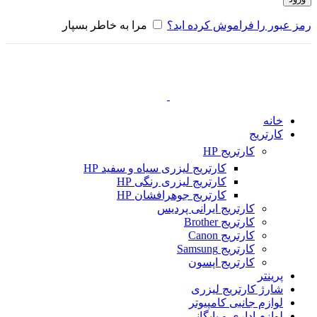
رمز عبور را فراموش کرده اید؟
مرا به خاطر بسپار
خانه
کارتریج
کارتریج HP
کارتریج لیزری سیاه و سفید HP
کارتریج لیزری رنگی HP
کارتریج جوهرافشان HP
کارتریج ایرانی پردیس
کارتریج Brother
کارتریج Canon
کارتریج Samsung
کارتریج اپسون
پرینتر
شارژ کارتریج لیزری
لوازم جانبی کامپیوتر
لوازم اداری و بایگانی