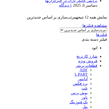
پردیس چاپگر باران در خبرگزاریها
دسامبر 6, 2025
۱ دیدگاه
نمایش همه 12 نتیجه
مرتب‌سازی بر اساس جدیدترین
مشاهده فیلترها
فیلترها
فیلتر دسته بندی
اتود
شارژ کارتریج
فروش ویژه
قطعات پرینتر
ADF
L PART
آداپتور
برد فکس
بلت
بوش پرس
پاور
پک فیوزینگ
پنل