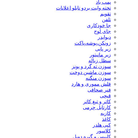
پمپ باد
تخته وایت بردو تابلو اعلانات
تقویم
تلفن
جا خودکاری
جای لوح
دیوایدر
زونکن،پوشه،پاکت
زیر پایی
زیر مانیتور
سطل زباله
سوزن ته گرد و پونز
سوزن ماشین دوخت
سوزن منگنه
فلش مموری و هارد
فنر صحافی
قیچی
کاتر و تیغ کاتر
کارتابل چرمی
کازیه
کاغذ
کپی هلدر
کلاسور
کلیپس و گیره دوبل