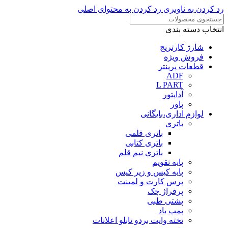
رد کردن به ناوبری
رد کردن به محتوای اصلی
انتخاب دسته بندی
شارژ کارتریج
فروش ویژه
قطعات پرینتر
ADF
L PART
آداپتور
پاور
لوازم اداری،بایگانی
باتری
باتری قلمی
باتری کتابی
باتری نیم قلم
پایه تقویم
پایه کیس و زیر کیس
پرس کارت و لمینت
پرفراژ چک
پشتی طبی
پمپ باد
تخته وایت بردو تابلو اعلانات