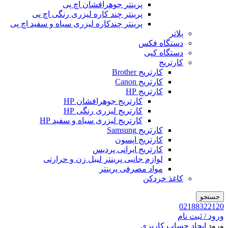
پرینتر جوهرافشان اچ پی
پرینتر چند کاره لیزری رنگی اچ پی
پرینتر چندکاره لیزری سیاه و سفید اچ پی
پلاتر
دستگاه فکس
دستگاه کپی
کارتریج
کارتریج Brother
کارتریج Canon
کارتریج HP
کارتریج جوهرافشان HP
کارتریج لیزری رنگی HP
کارتریج لیزری سیاه و سفید HP
کارتریج Samsung
کارتریج اپسون
کارتریج ایرانی پردیس
لوازم جانبی پرینتر لیبل زن و حرارتی
مواد مصرفی پرینتر
کاغذ خردکن
جستجو
02188322120
ورود / ثبت نام
ورود
ایجاد حساب کاربری