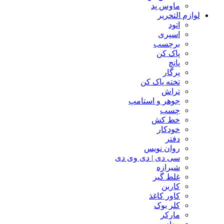
ماوس پد
لوازم التحریر
اتود
اسپری
برچسب
پاک کن
پانچ
پرگار
تخته پاک کن
تراش
جوهر و استامپ
چسب
خط کش
خودکار
دفتر
روان نویس
سی دی | دی وی دی
شیرازه
غلط گیر
کاربن
کاور کاغذ
کلر بوک
مارکر