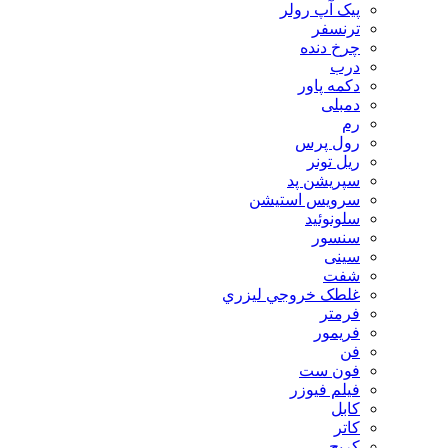
پیک آپ رولر
ترنسفر
چرخ دنده
درب
دکمه پاور
دمبلی
رم
رول پرس
ریل تونر
سپریشن پد
سرویس استیشن
سلونوئید
سنسور
سینی
شفت
غلطک خروجي ليزري
فرمتر
فریمور
فن
فون ست
فیلم فیوزر
کابل
کاتر
کریج