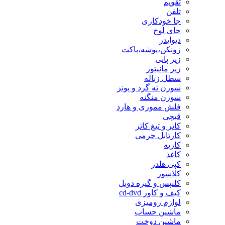
تقویم
تلفن
جا خودکاری
جای لوح
دیوایدر
زونکن،پوشه،پاکت
زیر پایی
زیر مانیتور
سطل زباله
سوزن ته گرد و پونز
سوزن منگنه
فلش مموری و هارد
قیچی
کاتر و تیغ کاتر
کارتابل چرمی
کازیه
کاغذ
کپی هلدر
کلاسور
کلیپس و گیره دوبل
کیف و کاور cd-dvd
لوازم رومیزی
ماشین حساب
ماشین دوخت