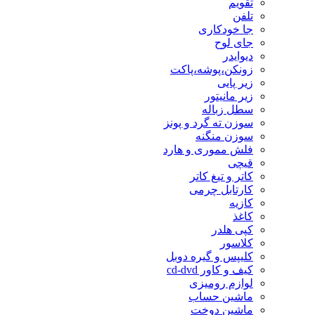
تقویم
تلفن
جا خودکاری
جای لوح
دیوایدر
زونکن،پوشه،پاکت
زیر پایی
زیر مانیتور
سطل زباله
سوزن ته گرد و پونز
سوزن منگنه
فلش مموری و هارد
قیچی
کاتر و تیغ کاتر
کارتابل چرمی
کازیه
کاغذ
کپی هلدر
کلاسور
کلیپس و گیره دوبل
کیف و کاور cd-dvd
لوازم رومیزی
ماشین حساب
ماشین دوخت