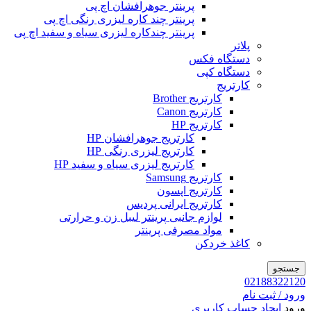
پرینتر جوهرافشان اچ پی
پرینتر چند کاره لیزری رنگی اچ پی
پرینتر چندکاره لیزری سیاه و سفید اچ پی
پلاتر
دستگاه فکس
دستگاه کپی
کارتریج
کارتریج Brother
کارتریج Canon
کارتریج HP
کارتریج جوهرافشان HP
کارتریج لیزری رنگی HP
کارتریج لیزری سیاه و سفید HP
کارتریج Samsung
کارتریج اپسون
کارتریج ایرانی پردیس
لوازم جانبی پرینتر لیبل زن و حرارتی
مواد مصرفی پرینتر
کاغذ خردکن
جستجو
02188322120
ورود / ثبت نام
ورود
ایجاد حساب کاربری