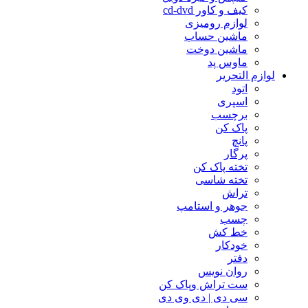
کیف و کاور cd-dvd
لوازم رومیزی
ماشین حساب
ماشین دوخت
ماوس پد
لوازم التحریر
اتود
اسپری
برچسب
پاک کن
پانچ
پرگار
تخته پاک کن
تخته شاسی
تراش
جوهر و استامپ
چسب
خط کش
خودکار
دفتر
روان نویس
ست تراش وپاک کن
سی دی | دی وی دی