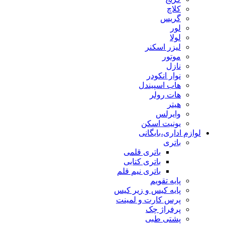
کلاچ
گریس
لور
لولا
لیزر اسکنر
موتور
نازل
نوار انکودر
هاب اسپیندل
هات رولر
هیتر
وایرلس
یونیت اسکن
لوازم اداری،بایگانی
باتری
باتری قلمی
باتری کتابی
باتری نیم قلم
پایه تقویم
پایه کیس و زیر کیس
پرس کارت و لمینت
پرفراژ چک
پشتی طبی