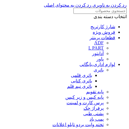
رد کردن به ناوبری
رد کردن به محتوای اصلی
انتخاب دسته بندی
شارژ کارتریج
فروش ویژه
قطعات پرینتر
ADF
L PART
آداپتور
پاور
لوازم اداری،بایگانی
باتری
باتری قلمی
باتری کتابی
باتری نیم قلم
پایه تقویم
پایه کیس و زیر کیس
پرس کارت و لمینت
پرفراژ چک
پشتی طبی
پمپ باد
تخته وایت بردو تابلو اعلانات