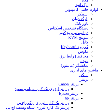
مداد
نوک اتود
لوازم جانبی کامپیوتر
اسپیکر
بارکدخوان
پاور بانک
دستگاه تشخیص اسکناس
دیتا-ویدیو پروژکتور
سوییچ KVM
کابل
کی برد Keyboard
ماوس
محافظ | رابط برق
مودم
نمایشگر (مانیتور)
ماشین های اداری
اسکنر
پرینتر
پرینتر Canon
پرینتر لیزری تک کاره سیاه و سفید
پرینتر Epson
پرینتر hp
پرینتر تک کاره لیزری رنگی اچ پی
پرینتر تک کاره لیزری سیاه وسفید اچ پی