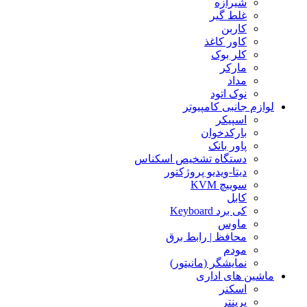
شیرازه
غلط گیر
کاربن
کاور کاغذ
کلر بوک
مارکر
مداد
نوک اتود
لوازم جانبی کامپیوتر
اسپیکر
بارکدخوان
پاور بانک
دستگاه تشخیص اسکناس
دیتا-ویدیو پروژکتور
سوییچ KVM
کابل
کی برد Keyboard
ماوس
محافظ | رابط برق
مودم
نمایشگر (مانیتور)
ماشین های اداری
اسکنر
پرینتر