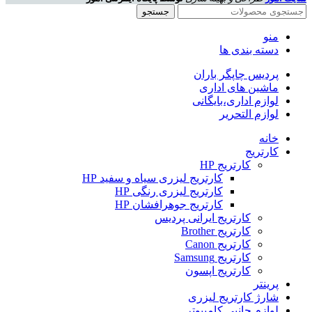
جستجو
منو
دسته بندی ها
پردیس چاپگر باران
ماشین های اداری
لوازم اداری،بایگانی
لوازم التحریر
خانه
کارتریج
کارتریج HP
کارتریج لیزری سیاه و سفید HP
کارتریج لیزری رنگی HP
کارتریج جوهرافشان HP
کارتریج ایرانی پردیس
کارتریج Brother
کارتریج Canon
کارتریج Samsung
کارتریج اپسون
پرینتر
شارژ کارتریج لیزری
لوازم جانبی کامپیوتر