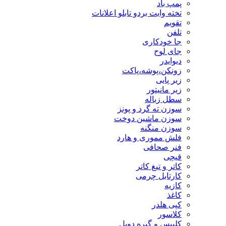
پمپ باد
تخته وایت بردو تابلو اعلانات
تقویم
تلفن
جا خودکاری
جای لوح
دیوایدر
زونکن،پوشه،پاکت
زیر پایی
زیر مانیتور
سطل زباله
سوزن ته گرد و پونز
سوزن ماشین دوخت
سوزن منگنه
فلش مموری و هارد
فنر صحافی
قیچی
کاتر و تیغ کاتر
کارتابل چرمی
کازیه
کاغذ
کپی هلدر
کلاسور
کلیپس و گیره دوبل