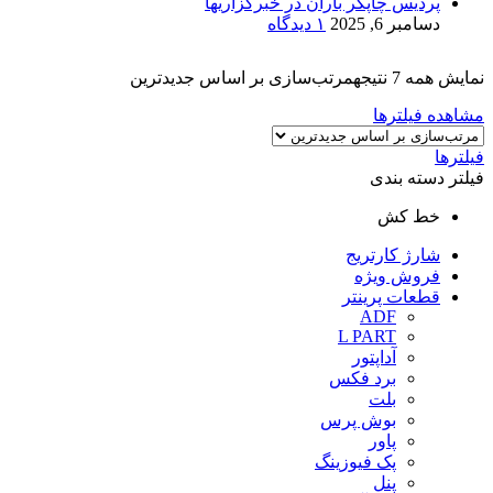
پردیس چاپگر باران در خبرگزاریها
دسامبر 6, 2025
۱ دیدگاه
نمایش همه 7 نتیجه
مرتب‌سازی بر اساس جدیدترین
مشاهده فیلترها
فیلترها
فیلتر دسته بندی
خط کش
شارژ کارتریج
فروش ویژه
قطعات پرینتر
ADF
L PART
آداپتور
برد فکس
بلت
بوش پرس
پاور
پک فیوزینگ
پنل