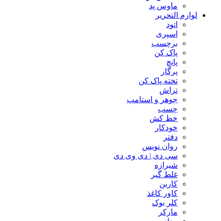
ماوس پد
لوازم التحریر
اتود
اسپری
برچسب
پاک کن
پانچ
پرگار
تخته پاک کن
تراش
جوهر و استامپ
چسب
خط کش
خودکار
دفتر
روان نویس
سی دی | دی وی دی
شیرازه
غلط گیر
کاربن
کاور کاغذ
کلر بوک
مارکر