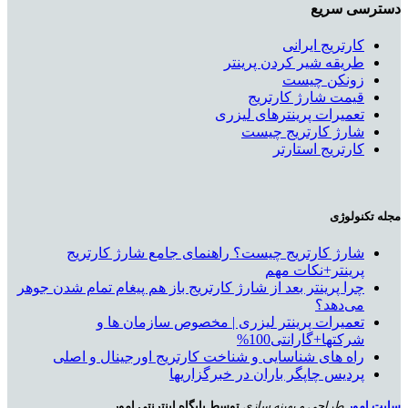
دسترسی سریع
کارتریج ایرانی
طریقه شیر کردن پرینتر
زونکن چیست
قیمت شارژ کارتریج
تعمیرات پرینترهای لیزری
شارژ کارتریج چیست
کارتریج استارتر
مجله تکنولوژی
شارژ کارتریج چیست؟ راهنمای جامع شارژ کارتریج
پرینتر+نکات مهم
چرا پرینتر بعد از شارژ کارتریج باز هم پیغام تمام شدن جوهر
می‌دهد؟
تعمیرات پرینتر لیزری | مخصوص سازمان ها و
شرکتها+گارانتی100%
راه های شناسایی و شناخت کارتریج اورجینال و اصلی
پردیس چاپگر باران در خبرگزاریها
سایت امور
طراحی و بهینه سازی
توسط پایگاه اینترنتی امور