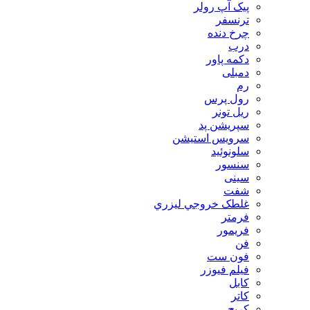
پیک آپ رولر
ترنسفر
چرخ دنده
درب
دکمه پاور
دمبلی
رم
رول پرس
ریل تونر
سپریشن پد
سرویس استیشن
سلونوئید
سنسور
سینی
شفت
غلطک خروجي ليزري
فرمتر
فریمور
فن
فون ست
فیلم فیوزر
کابل
کاتر
کریج