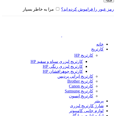
رمز عبور را فراموش کرده اید؟
مرا به خاطر بسپار
خانه
کارتریج
کارتریج HP
کارتریج لیزری سیاه و سفید HP
کارتریج لیزری رنگی HP
کارتریج جوهرافشان HP
کارتریج ایرانی پردیس
کارتریج Brother
کارتریج Canon
کارتریج Samsung
کارتریج اپسون
پرینتر
شارژ کارتریج لیزری
لوازم جانبی کامپیوتر
لوازم اداری و بایگانی