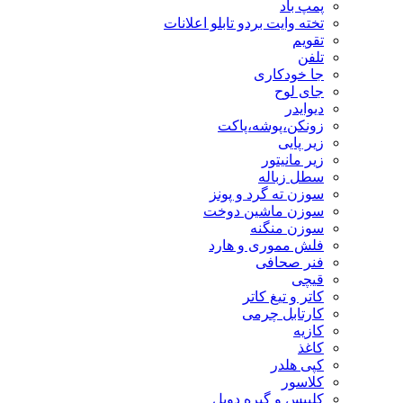
پمپ باد
تخته وایت بردو تابلو اعلانات
تقویم
تلفن
جا خودکاری
جای لوح
دیوایدر
زونکن،پوشه،پاکت
زیر پایی
زیر مانیتور
سطل زباله
سوزن ته گرد و پونز
سوزن ماشین دوخت
سوزن منگنه
فلش مموری و هارد
فنر صحافی
قیچی
کاتر و تیغ کاتر
کارتابل چرمی
کازیه
کاغذ
کپی هلدر
کلاسور
کلیپس و گیره دوبل