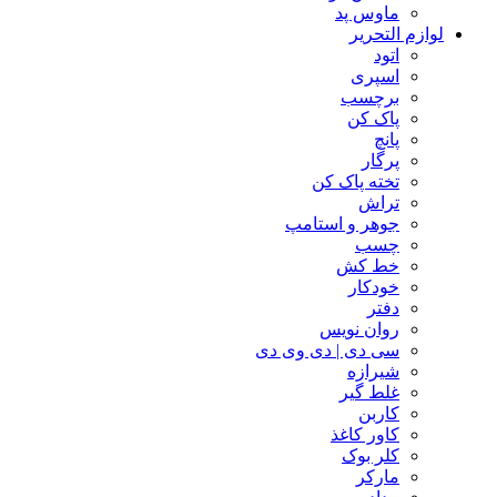
ماوس پد
لوازم التحریر
اتود
اسپری
برچسب
پاک کن
پانچ
پرگار
تخته پاک کن
تراش
جوهر و استامپ
چسب
خط کش
خودکار
دفتر
روان نویس
سی دی | دی وی دی
شیرازه
غلط گیر
کاربن
کاور کاغذ
کلر بوک
مارکر