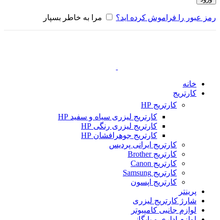
رمز عبور را فراموش کرده اید؟
مرا به خاطر بسپار
خانه
کارتریج
کارتریج HP
کارتریج لیزری سیاه و سفید HP
کارتریج لیزری رنگی HP
کارتریج جوهرافشان HP
کارتریج ایرانی پردیس
کارتریج Brother
کارتریج Canon
کارتریج Samsung
کارتریج اپسون
پرینتر
شارژ کارتریج لیزری
لوازم جانبی کامپیوتر
لوازم اداری و بایگانی