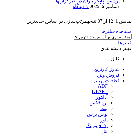
پردیس چاپگر باران در خبرگزاریها
دسامبر 6, 2025
۱ دیدگاه
نمایش 1–12 از 37 نتیجه
مرتب‌سازی بر اساس جدیدترین
مشاهده فیلترها
فیلترها
فیلتر دسته بندی
کابل
شارژ کارتریج
فروش ویژه
قطعات پرینتر
ADF
L PART
آداپتور
برد فکس
بلت
بوش پرس
پاور
پک فیوزینگ
پنل