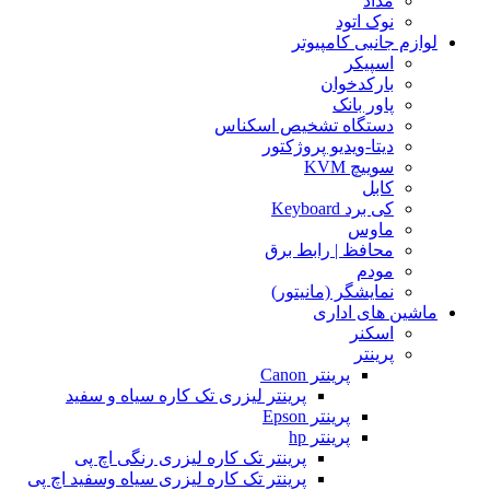
مداد
نوک اتود
لوازم جانبی کامپیوتر
اسپیکر
بارکدخوان
پاور بانک
دستگاه تشخیص اسکناس
دیتا-ویدیو پروژکتور
سوییچ KVM
کابل
کی برد Keyboard
ماوس
محافظ | رابط برق
مودم
نمایشگر (مانیتور)
ماشین های اداری
اسکنر
پرینتر
پرینتر Canon
پرینتر لیزری تک کاره سیاه و سفید
پرینتر Epson
پرینتر hp
پرینتر تک کاره لیزری رنگی اچ پی
پرینتر تک کاره لیزری سیاه وسفید اچ پی