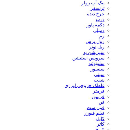
پیک آپ رولر
ترنسفر
چرخ دنده
درب
دکمه پاور
دمبلی
رم
رول پرس
ریل تونر
سپریشن پد
سرویس استیشن
سلونوئید
سنسور
سینی
شفت
غلطک خروجي ليزري
فرمتر
فریمور
فن
فون ست
فیلم فیوزر
کابل
کاتر
کریج