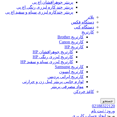
پرینتر جوهرافشان اچ پی
پرینتر چند کاره لیزری رنگی اچ پی
پرینتر چندکاره لیزری سیاه و سفید اچ پی
پلاتر
دستگاه فکس
دستگاه کپی
کارتریج
کارتریج Brother
کارتریج Canon
کارتریج HP
کارتریج جوهرافشان HP
کارتریج لیزری رنگی HP
کارتریج لیزری سیاه و سفید HP
کارتریج Samsung
کارتریج اپسون
کارتریج ایرانی پردیس
لوازم جانبی پرینتر لیبل زن و حرارتی
مواد مصرفی پرینتر
کاغذ خردکن
جستجو
02188322120
ورود / ثبت نام
ورود
ایجاد حساب کاربری