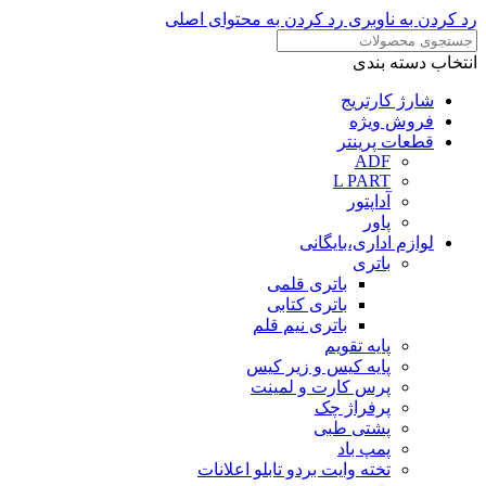
رد کردن به ناوبری
رد کردن به محتوای اصلی
انتخاب دسته بندی
شارژ کارتریج
فروش ویژه
قطعات پرینتر
ADF
L PART
آداپتور
پاور
لوازم اداری،بایگانی
باتری
باتری قلمی
باتری کتابی
باتری نیم قلم
پایه تقویم
پایه کیس و زیر کیس
پرس کارت و لمینت
پرفراژ چک
پشتی طبی
پمپ باد
تخته وایت بردو تابلو اعلانات