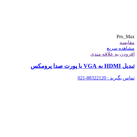
Pro_Max
مقایسه
مشاهده سریع
افزودن به علاقه مندی
تبدیل HDMI به VGA با پورت صدا پرومکس
تماس بگیرید : 88322120-021