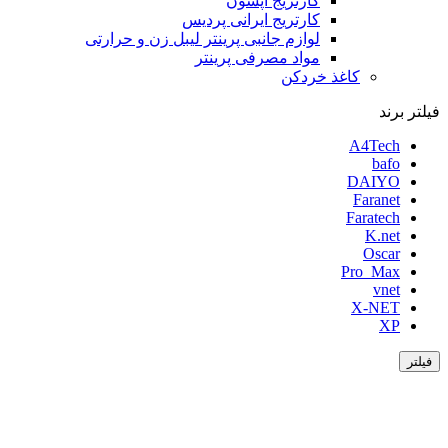
کارتریج اپسون
کارتریج ایرانی پردیس
لوازم جانبی پرینتر لیبل زن و حرارتی
مواد مصرفی پرینتر
کاغذ خردکن
فیلتر برند
A4Tech
bafo
DAIYO
Faranet
Faratech
K.net
Oscar
Pro_Max
vnet
X-NET
XP
فیلتر