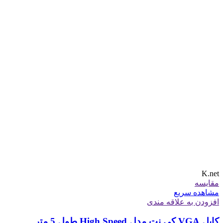
K.net
مقایسه
مشاهده سریع
افزودن به علاقه مندی
کابل VGA کی نت مدل High Speed طول 5 متر