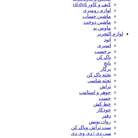
کیف و کاور cd-dvd
لوازم رومیزی
ماشین حساب
ماشین دوخت
ماوس پد
لوازم التحریر
اتود
اسپری
برچسب
پاک کن
پانچ
پرگار
تخته پاک کن
تخته شاسی
تراش
جوهر و استامپ
چسب
خط کش
خودکار
دفتر
روان نویس
ست تراش وپاک کن
سی دی | دی وی دی