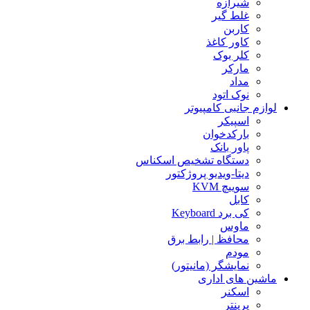
شیرازه
غلط گیر
کاربن
کاور کاغذ
کلر بوک
مارکر
مداد
نوک اتود
لوازم جانبی کامپیوتر
اسپیکر
بارکدخوان
پاور بانک
دستگاه تشخیص اسکناس
دیتا-ویدیو پروژکتور
سوییچ KVM
کابل
کی برد Keyboard
ماوس
محافظ | رابط برق
مودم
نمایشگر (مانیتور)
ماشین های اداری
اسکنر
پرینتر