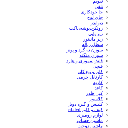
تقویم
تلفن
جا خودکاری
جای لوح
دیوایدر
زونکن،پوشه،پاکت
زیر پایی
زیر مانیتور
سطل زباله
سوزن ته گرد و پونز
سوزن منگنه
فلش مموری و هارد
قیچی
کاتر و تیغ کاتر
کارتابل چرمی
کازیه
کاغذ
کپی هلدر
کلاسور
کلیپس و گیره دوبل
کیف و کاور cd-dvd
لوازم رومیزی
ماشین حساب
ماشین دوخت