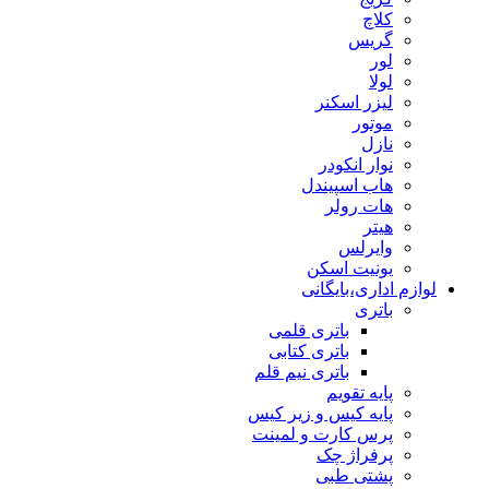
کلاچ
گریس
لور
لولا
لیزر اسکنر
موتور
نازل
نوار انکودر
هاب اسپیندل
هات رولر
هیتر
وایرلس
یونیت اسکن
لوازم اداری،بایگانی
باتری
باتری قلمی
باتری کتابی
باتری نیم قلم
پایه تقویم
پایه کیس و زیر کیس
پرس کارت و لمینت
پرفراژ چک
پشتی طبی