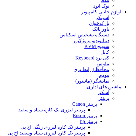
مداد
نوک اتود
لوازم جانبی کامپیوتر
اسپیکر
بارکدخوان
پاور بانک
دستگاه تشخیص اسکناس
دیتا-ویدیو پروژکتور
سوییچ KVM
کابل
کی برد Keyboard
ماوس
محافظ | رابط برق
مودم
نمایشگر (مانیتور)
ماشین های اداری
اسکنر
پرینتر
پرینتر Canon
پرینتر لیزری تک کاره سیاه و سفید
پرینتر Epson
پرینتر hp
پرینتر تک کاره لیزری رنگی اچ پی
پرینتر تک کاره لیزری سیاه وسفید اچ پی