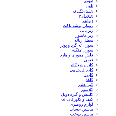
تقویم
تلفن
جا خودکاری
جای لوح
دیوایدر
زونکن،پوشه،پاکت
زیر پایی
زیر مانیتور
سطل زباله
سوزن ته گرد و پونز
سوزن منگنه
فلش مموری و هارد
قیچی
کاتر و تیغ کاتر
کارتابل چرمی
کازیه
کاغذ
کپی هلدر
کلاسور
کلیپس و گیره دوبل
کیف و کاور cd-dvd
لوازم رومیزی
ماشین حساب
ماشین دوخت