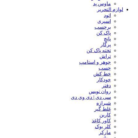
ماوس پد
لوازم التحریر
اتود
اسپری
برچسب
پاک کن
پانچ
پرگار
تخته پاک کن
تراش
جوهر و استامپ
چسب
خط کش
خودکار
دفتر
روان نویس
سی دی | دی وی دی
شیرازه
غلط گیر
کاربن
کاور کاغذ
کلر بوک
مارکر