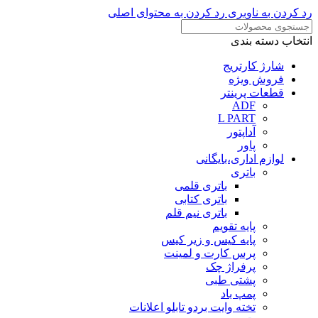
رد کردن به ناوبری
رد کردن به محتوای اصلی
انتخاب دسته بندی
شارژ کارتریج
فروش ویژه
قطعات پرینتر
ADF
L PART
آداپتور
پاور
لوازم اداری،بایگانی
باتری
باتری قلمی
باتری کتابی
باتری نیم قلم
پایه تقویم
پایه کیس و زیر کیس
پرس کارت و لمینت
پرفراژ چک
پشتی طبی
پمپ باد
تخته وایت بردو تابلو اعلانات