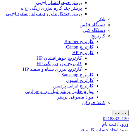
پرینتر جوهرافشان اچ پی
پرینتر چند کاره لیزری رنگی اچ پی
پرینتر چندکاره لیزری سیاه و سفید اچ پی
پلاتر
دستگاه فکس
دستگاه کپی
کارتریج
کارتریج Brother
کارتریج Canon
کارتریج HP
کارتریج جوهرافشان HP
کارتریج لیزری رنگی HP
کارتریج لیزری سیاه و سفید HP
کارتریج Samsung
کارتریج اپسون
کارتریج ایرانی پردیس
لوازم جانبی پرینتر لیبل زن و حرارتی
مواد مصرفی پرینتر
کاغذ خردکن
جستجو
02188322120
ورود / ثبت نام
ورود
ایجاد حساب کاربری