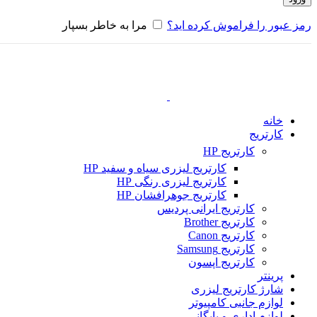
رمز عبور را فراموش کرده اید؟
مرا به خاطر بسپار
خانه
کارتریج
کارتریج HP
کارتریج لیزری سیاه و سفید HP
کارتریج لیزری رنگی HP
کارتریج جوهرافشان HP
کارتریج ایرانی پردیس
کارتریج Brother
کارتریج Canon
کارتریج Samsung
کارتریج اپسون
پرینتر
شارژ کارتریج لیزری
لوازم جانبی کامپیوتر
لوازم اداری و بایگانی