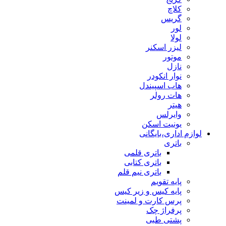
کلاچ
گریس
لور
لولا
لیزر اسکنر
موتور
نازل
نوار انکودر
هاب اسپیندل
هات رولر
هیتر
وایرلس
یونیت اسکن
لوازم اداری،بایگانی
باتری
باتری قلمی
باتری کتابی
باتری نیم قلم
پایه تقویم
پایه کیس و زیر کیس
پرس کارت و لمینت
پرفراژ چک
پشتی طبی