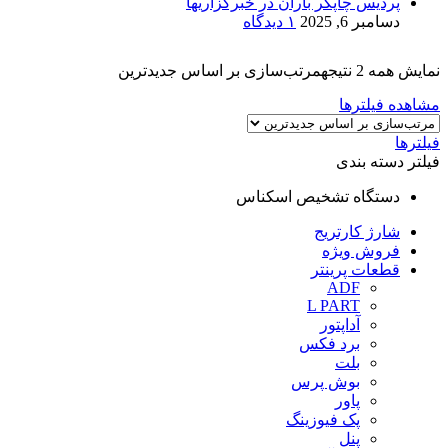
پردیس چاپگر باران در خبرگزاریها
دسامبر 6, 2025
۱ دیدگاه
نمایش همه 2 نتیجه
مرتب‌سازی بر اساس جدیدترین
مشاهده فیلترها
فیلترها
فیلتر دسته بندی
دستگاه تشخیص اسکناس
شارژ کارتریج
فروش ویژه
قطعات پرینتر
ADF
L PART
آداپتور
برد فکس
بلت
بوش پرس
پاور
پک فیوزینگ
پنل