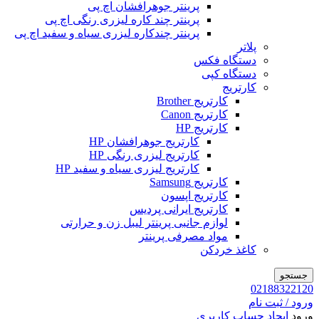
پرینتر جوهرافشان اچ پی
پرینتر چند کاره لیزری رنگی اچ پی
پرینتر چندکاره لیزری سیاه و سفید اچ پی
پلاتر
دستگاه فکس
دستگاه کپی
کارتریج
کارتریج Brother
کارتریج Canon
کارتریج HP
کارتریج جوهرافشان HP
کارتریج لیزری رنگی HP
کارتریج لیزری سیاه و سفید HP
کارتریج Samsung
کارتریج اپسون
کارتریج ایرانی پردیس
لوازم جانبی پرینتر لیبل زن و حرارتی
مواد مصرفی پرینتر
کاغذ خردکن
جستجو
02188322120
ورود / ثبت نام
ورود
ایجاد حساب کاربری