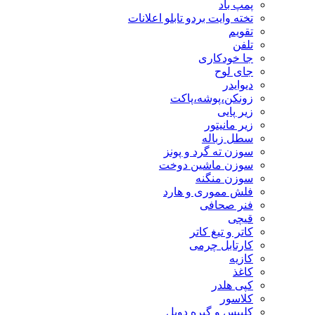
پمپ باد
تخته وایت بردو تابلو اعلانات
تقویم
تلفن
جا خودکاری
جای لوح
دیوایدر
زونکن،پوشه،پاکت
زیر پایی
زیر مانیتور
سطل زباله
سوزن ته گرد و پونز
سوزن ماشین دوخت
سوزن منگنه
فلش مموری و هارد
فنر صحافی
قیچی
کاتر و تیغ کاتر
کارتابل چرمی
کازیه
کاغذ
کپی هلدر
کلاسور
کلیپس و گیره دوبل