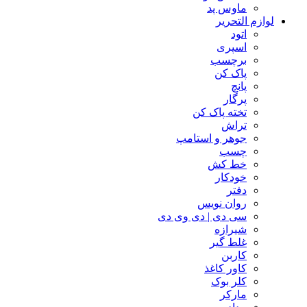
ماوس پد
لوازم التحریر
اتود
اسپری
برچسب
پاک کن
پانچ
پرگار
تخته پاک کن
تراش
جوهر و استامپ
چسب
خط کش
خودکار
دفتر
روان نویس
سی دی | دی وی دی
شیرازه
غلط گیر
کاربن
کاور کاغذ
کلر بوک
مارکر