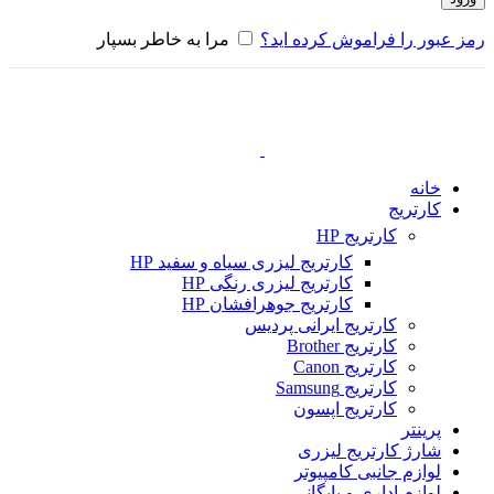
رمز عبور را فراموش کرده اید؟
مرا به خاطر بسپار
خانه
کارتریج
کارتریج HP
کارتریج لیزری سیاه و سفید HP
کارتریج لیزری رنگی HP
کارتریج جوهرافشان HP
کارتریج ایرانی پردیس
کارتریج Brother
کارتریج Canon
کارتریج Samsung
کارتریج اپسون
پرینتر
شارژ کارتریج لیزری
لوازم جانبی کامپیوتر
لوازم اداری و بایگانی