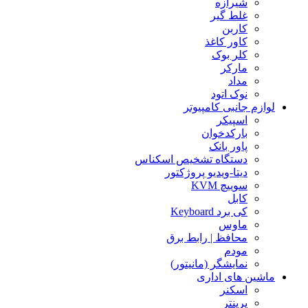
شیرازه
غلط گیر
کاربن
کاور کاغذ
کلر بوک
مارکر
مداد
نوک اتود
لوازم جانبی کامپیوتر
اسپیکر
بارکدخوان
پاور بانک
دستگاه تشخیص اسکناس
دیتا-ویدیو پروژکتور
سوییچ KVM
کابل
کی برد Keyboard
ماوس
محافظ | رابط برق
مودم
نمایشگر (مانیتور)
ماشین های اداری
اسکنر
پرینتر