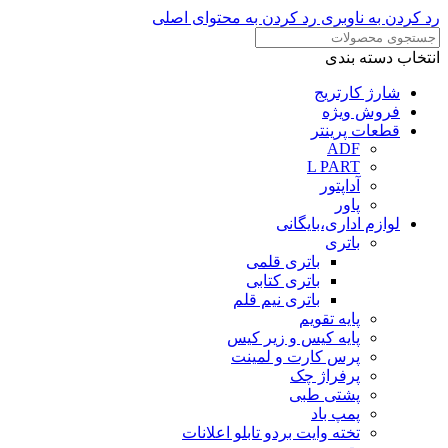
رد کردن به ناوبری
رد کردن به محتوای اصلی
انتخاب دسته بندی
شارژ کارتریج
فروش ویژه
قطعات پرینتر
ADF
L PART
آداپتور
پاور
لوازم اداری،بایگانی
باتری
باتری قلمی
باتری کتابی
باتری نیم قلم
پایه تقویم
پایه کیس و زیر کیس
پرس کارت و لمینت
پرفراژ چک
پشتی طبی
پمپ باد
تخته وایت بردو تابلو اعلانات