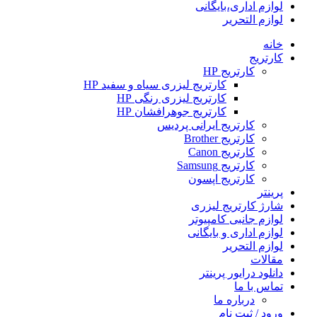
لوازم اداری،بایگانی
لوازم التحریر
خانه
کارتریج
کارتریج HP
کارتریج لیزری سیاه و سفید HP
کارتریج لیزری رنگی HP
کارتریج جوهرافشان HP
کارتریج ایرانی پردیس
کارتریج Brother
کارتریج Canon
کارتریج Samsung
کارتریج اپسون
پرینتر
شارژ کارتریج لیزری
لوازم جانبی کامپیوتر
لوازم اداری و بایگانی
لوازم التحریر
مقالات
دانلود درایور پرینتر
تماس با ما
درباره ما
ورود / ثبت نام