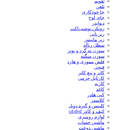
تقویم
تلفن
جا خودکاری
جای لوح
دیوایدر
زونکن،پوشه،پاکت
زیر پایی
زیر مانیتور
سطل زباله
سوزن ته گرد و پونز
سوزن منگنه
فلش مموری و هارد
قیچی
کاتر و تیغ کاتر
کارتابل چرمی
کازیه
کاغذ
کپی هلدر
کلاسور
کلیپس و گیره دوبل
کیف و کاور cd-dvd
لوازم رومیزی
ماشین حساب
ماشین دوخت