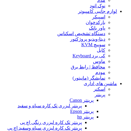
مداد
نوک اتود
لوازم جانبی کامپیوتر
اسپیکر
بارکدخوان
پاور بانک
دستگاه تشخیص اسکناس
دیتا-ویدیو پروژکتور
سوییچ KVM
کابل
کی برد Keyboard
ماوس
محافظ | رابط برق
مودم
نمایشگر (مانیتور)
ماشین های اداری
اسکنر
پرینتر
پرینتر Canon
پرینتر لیزری تک کاره سیاه و سفید
پرینتر Epson
پرینتر hp
پرینتر تک کاره لیزری رنگی اچ پی
پرینتر تک کاره لیزری سیاه وسفید اچ پی