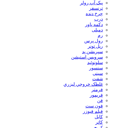
پیک آپ رولر
ترنسفر
چرخ دنده
درب
دکمه پاور
دمبلی
رم
رول پرس
ریل تونر
سپریشن پد
سرویس استیشن
سلونوئید
سنسور
سینی
شفت
غلطک خروجي ليزري
فرمتر
فریمور
فن
فون ست
فیلم فیوزر
کابل
کاتر
کریج