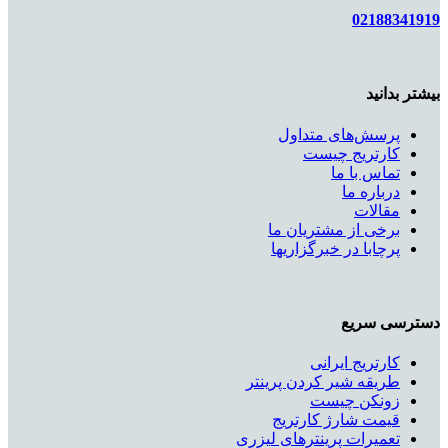
02188341919
بیشتر بدانید
پرسش‌های متداول
کارتریج چیست
تماس با ما
درباره ما
مقالات
برخی از مشتریان ما
پرچابا در خبرگزاریها
دسترسی سریع
کارتریج ایرانی
طریقه شیر کردن پرینتر
زونکن چیست
قیمت شارژ کارتریج
تعمیرات پرینترهای لیزری