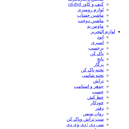
کیف و کاور cd-dvd
لوازم رومیزی
ماشین حساب
ماشین دوخت
ماوس پد
لوازم التحریر
اتود
اسپری
برچسب
پاک کن
پانچ
پرگار
تخته پاک کن
تخته شاسی
تراش
جوهر و استامپ
چسب
خط کش
خودکار
دفتر
روان نویس
ست تراش وپاک کن
سی دی | دی وی دی