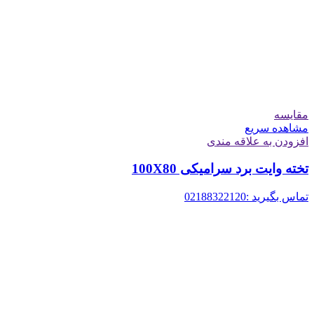
مقایسه
مشاهده سریع
افزودن به علاقه مندی
تخته وایت برد سرامیکی 100X80
تماس بگیرید :02188322120