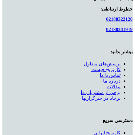
خطوط ارتباطی:
02188322120
02188341919
بیشتر بدانید
پرسش‌های متداول
کارتریج چیست
تماس با ما
درباره ما
مقالات
برخی از مشتریان ما
پرچابا در خبرگزاریها
دسترسی سریع
کارتریج ایرانی