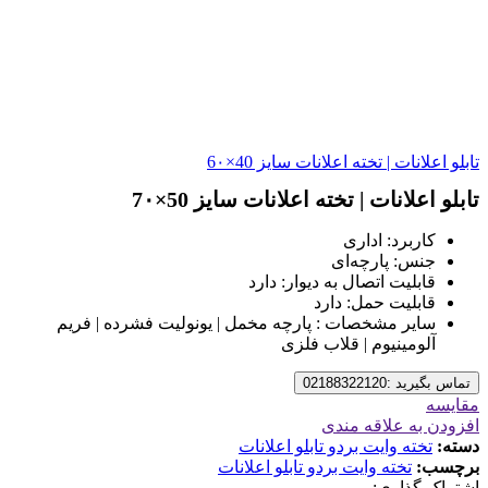
تابلو اعلانات | تخته اعلانات سایز 40×6۰
تابلو اعلانات | تخته اعلانات سایز 50×7۰
کاربرد: اداری
جنس: پارچه‌ای
قابلیت اتصال به دیوار: دارد
قابلیت حمل: دارد
سایر مشخصات :
پارچه مخمل | یونولیت فشرده | فریم
آلومینیوم | قلاب فلزی
تماس بگیرید :02188322120
مقایسه
افزودن به علاقه مندی
دسته:
تخته وایت بردو تابلو اعلانات
برچسب:
تخته وایت بردو تابلو اعلانات
اشتراک گذاری: