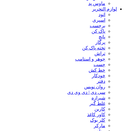
ماوس پد
لوازم التحریر
اتود
اسپری
برچسب
پاک کن
پانچ
پرگار
تخته پاک کن
تراش
جوهر و استامپ
چسب
خط کش
خودکار
دفتر
روان نویس
سی دی | دی وی دی
شیرازه
غلط گیر
کاربن
کاور کاغذ
کلر بوک
مارکر