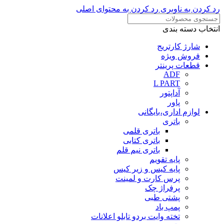
رد کردن به ناوبری
رد کردن به محتوای اصلی
انتخاب دسته بندی
شارژ کارتریج
فروش ویژه
قطعات پرینتر
ADF
L PART
آداپتور
پاور
لوازم اداری،بایگانی
باتری
باتری قلمی
باتری کتابی
باتری نیم قلم
پایه تقویم
پایه کیس و زیر کیس
پرس کارت و لمینت
پرفراژ چک
پشتی طبی
پمپ باد
تخته وایت بردو تابلو اعلانات