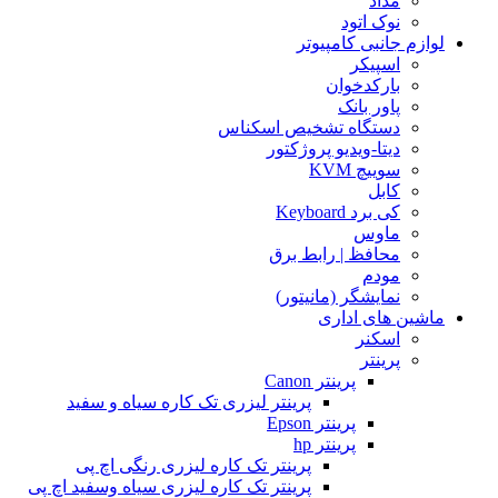
مداد
نوک اتود
لوازم جانبی کامپیوتر
اسپیکر
بارکدخوان
پاور بانک
دستگاه تشخیص اسکناس
دیتا-ویدیو پروژکتور
سوییچ KVM
کابل
کی برد Keyboard
ماوس
محافظ | رابط برق
مودم
نمایشگر (مانیتور)
ماشین های اداری
اسکنر
پرینتر
پرینتر Canon
پرینتر لیزری تک کاره سیاه و سفید
پرینتر Epson
پرینتر hp
پرینتر تک کاره لیزری رنگی اچ پی
پرینتر تک کاره لیزری سیاه وسفید اچ پی