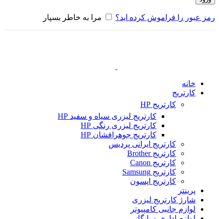
رمز عبور را فراموش کرده اید؟
مرا به خاطر بسپار
خانه
کارتریج
کارتریج HP
کارتریج لیزری سیاه و سفید HP
کارتریج لیزری رنگی HP
کارتریج جوهرافشان HP
کارتریج ایرانی پردیس
کارتریج Brother
کارتریج Canon
کارتریج Samsung
کارتریج اپسون
پرینتر
شارژ کارتریج لیزری
لوازم جانبی کامپیوتر
لوازم اداری و بایگانی