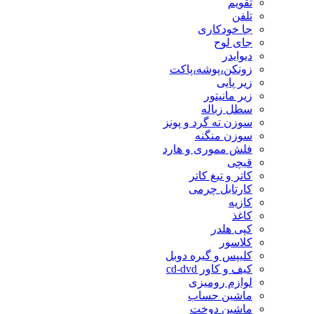
تقویم
تلفن
جا خودکاری
جای لوح
دیوایدر
زونکن،پوشه،پاکت
زیر پایی
زیر مانیتور
سطل زباله
سوزن ته گرد و پونز
سوزن منگنه
فلش مموری و هارد
قیچی
کاتر و تیغ کاتر
کارتابل چرمی
کازیه
کاغذ
کپی هلدر
کلاسور
کلیپس و گیره دوبل
کیف و کاور cd-dvd
لوازم رومیزی
ماشین حساب
ماشین دوخت