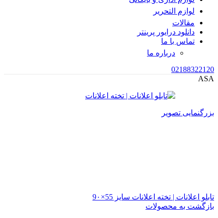
لوازم التحریر
مقالات
دانلود درایور پرینتر
تماس با ما
درباره ما
02188322120
ASA
بزرگنمایی تصویر
تابلو اعلانات | تخته اعلانات سایز 55×9۰
بازگشت به محصولات