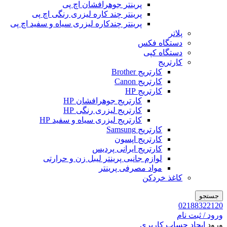
پرینتر جوهرافشان اچ پی
پرینتر چند کاره لیزری رنگی اچ پی
پرینتر چندکاره لیزری سیاه و سفید اچ پی
پلاتر
دستگاه فکس
دستگاه کپی
کارتریج
کارتریج Brother
کارتریج Canon
کارتریج HP
کارتریج جوهرافشان HP
کارتریج لیزری رنگی HP
کارتریج لیزری سیاه و سفید HP
کارتریج Samsung
کارتریج اپسون
کارتریج ایرانی پردیس
لوازم جانبی پرینتر لیبل زن و حرارتی
مواد مصرفی پرینتر
کاغذ خردکن
جستجو
02188322120
ورود / ثبت نام
ورود
ایجاد حساب کاربری