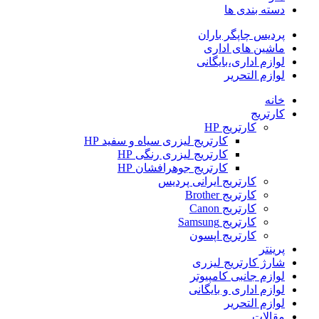
دسته بندی ها
پردیس چاپگر باران
ماشین های اداری
لوازم اداری،بایگانی
لوازم التحریر
خانه
کارتریج
کارتریج HP
کارتریج لیزری سیاه و سفید HP
کارتریج لیزری رنگی HP
کارتریج جوهرافشان HP
کارتریج ایرانی پردیس
کارتریج Brother
کارتریج Canon
کارتریج Samsung
کارتریج اپسون
پرینتر
شارژ کارتریج لیزری
لوازم جانبی کامپیوتر
لوازم اداری و بایگانی
لوازم التحریر
مقالات