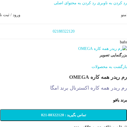
رد کردن به ناوبری
رد کردن به محتوای اصلی
منو
ورود / ثبت نا
02188322120
bafo
بزرگنمایی تصویر
بازگشت به محصولات
رم ریدر همه کاره OMEGA
رم ریدر همه کاره اکسترنال برند امگا
برند بافو
تماس بگیرید : 88322120-021