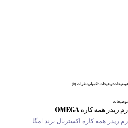
پرداخت هزینه را بعد از تحویل
تا 7 روز ضمانت بازگشت وجه
توضیحات
توضیحات تکمیلی
نظرات (0)
توضیحات
رم ریدر همه کاره OMEGA
رم ریدر همه کاره اکسترنال برند امگا