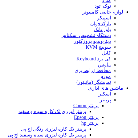
مداد
نوک اتود
لوازم جانبی کامپیوتر
اسپیکر
بارکدخوان
پاور بانک
دستگاه تشخیص اسکناس
دیتا-ویدیو پروژکتور
سوییچ KVM
کابل
کی برد Keyboard
ماوس
محافظ | رابط برق
مودم
نمایشگر (مانیتور)
ماشین های اداری
اسکنر
پرینتر
پرینتر Canon
پرینتر لیزری تک کاره سیاه و سفید
پرینتر Epson
پرینتر hp
پرینتر تک کاره لیزری رنگی اچ پی
پرینتر تک کاره لیزری سیاه وسفید اچ پی