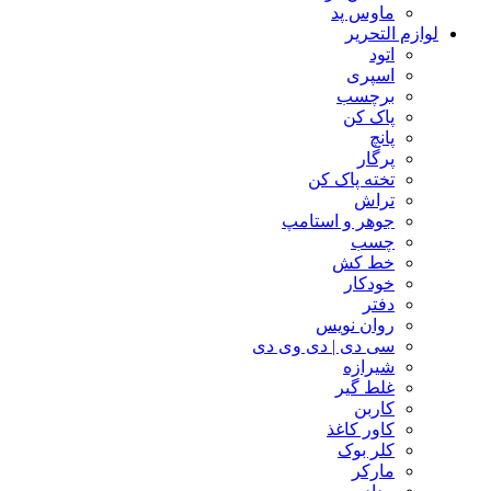
ماوس پد
لوازم التحریر
اتود
اسپری
برچسب
پاک کن
پانچ
پرگار
تخته پاک کن
تراش
جوهر و استامپ
چسب
خط کش
خودکار
دفتر
روان نویس
سی دی | دی وی دی
شیرازه
غلط گیر
کاربن
کاور کاغذ
کلر بوک
مارکر