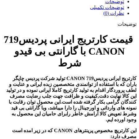
توضیحات
توضیحات تکمیلی
نظرات (0)
توضیحات
قیمت کارتریج ایرانی پردیس719
CANON با گارانتی بی قیدو
شرط
کارتریج ایرانی پردیس719 CANON تولید شرکت پردیس چاپگر
باران که با استفاده از توانمندی متخصصین زبده ایرانی و عنایت و
لطف پروردگار اقدام به تولید کارتریج کاملا ایرانی نموده و در تولید
این کالا نهایت دقت,کیفیت و ظرافت جهت جلب رضایت مصرف
کنندگان گرامی بکار گرفته شده است.این محصول توان رقابت با
نمونه های وارداتی و اورجینال را دارا میباشد، وبا گارانتی بی قید
وشرط تعویض کالا آرامش خاطر رابرای حامیان این محصول به
وجود اورده ایم.
این کارتریچ مخصوص پرینترهای CANON که در زیر امده است
مصرف دارد: