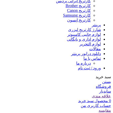
کارتریج ایرانی پردیس
کارتریج Brother
کارتریج Canon
کارتریج Samsung
کارتریج اپسون
پرینتر
شارژ کارتریج لیزری
لوازم جانبی کامپیوتر
لوازم اداری و بایگانی
لوازم التحریر
مقالات
دانلود درایور پرینتر
تماس با ما
درباره ما
ورود / ثبت نام
سبد خرید
بستن
فروشگاه
سایدبار
علاقه مندی
0
محصول
سبد خرید
حساب کاربری من
مقایسه