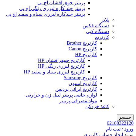
پرینتر جوهرافشان اچ پی
پرینتر چند کاره لیزری رنگی اچ پی
پرینتر چندکاره لیزری سیاه و سفید اچ پی
پلاتر
دستگاه فکس
دستگاه کپی
کارتریج
کارتریج Brother
کارتریج Canon
کارتریج HP
کارتریج جوهرافشان HP
کارتریج لیزری رنگی HP
کارتریج لیزری سیاه و سفید HP
کارتریج Samsung
کارتریج اپسون
کارتریج ایرانی پردیس
لوازم جانبی پرینتر لیبل زن و حرارتی
مواد مصرفی پرینتر
کاغذ خردکن
جستجو
02188322120
ورود / ثبت نام
ورود
ایجاد حساب کاربری