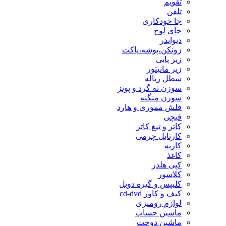
تقویم
تلفن
جا خودکاری
جای لوح
دیوایدر
زونکن،پوشه،پاکت
زیر پایی
زیر مانیتور
سطل زباله
سوزن ته گرد و پونز
سوزن منگنه
فلش مموری و هارد
قیچی
کاتر و تیغ کاتر
کارتابل چرمی
کازیه
کاغذ
کپی هلدر
کلاسور
کلیپس و گیره دوبل
کیف و کاور cd-dvd
لوازم رومیزی
ماشین حساب
ماشین دوخت