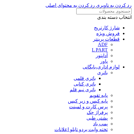
رد کردن به ناوبری
رد کردن به محتوای اصلی
انتخاب دسته بندی
شارژ کارتریج
فروش ویژه
قطعات پرینتر
ADF
L PART
آداپتور
پاور
لوازم اداری،بایگانی
باتری
باتری قلمی
باتری کتابی
باتری نیم قلم
پایه تقویم
پایه کیس و زیر کیس
پرس کارت و لمینت
پرفراژ چک
پشتی طبی
پمپ باد
تخته وایت بردو تابلو اعلانات