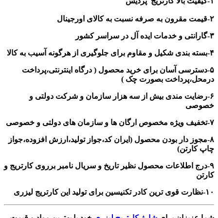
۱-کیفیت بالا کارتریج پردیس
۲-قیمت مقرون به صرفه نسبت به کالای اورجینال
۳-گارانتی و خدمات ایده آل در سراسر کشور
۴-بسته بندی شکیل و مقاوم برای جلوگیری از هرگونه آسیب به کالا
۵-دسترسی آسان برای خرید محصول ( درگاه اینترنتی،پرداخت
درمحل،پرداخت بصورت چک )
۶-رضایت مندی بیش از سه هزار سازمان و شرکت دولتی و
خصوصی
۷-تخفیف ویژه مخصوص ارگان ها و سازمان های دولتی و خصوصی
۸-مجوز دار بودن محصول (ایران کد،جواز تولید،ارزش افزوده،جواز
چاپ کارتن)
۹-درج اطلاعات محصول نظیر تاریخ و سریال نامبر برروی کارتریج و
کارتن
۱۰-نظارت قوی ترین کادر تکنیسین برای تولید این کارتریج لیزری
شما عزیزان برای
شارژ کارتریج لیزری
خود با بهترین مواد و قیمت