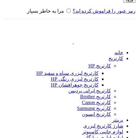
رمز عبور را فراموش کرده اید؟
مرا به خاطر بسپار
خانه
کارتریج
کارتریج HP
کارتریج لیزری سیاه و سفید HP
کارتریج لیزری رنگی HP
کارتریج جوهرافشان HP
کارتریج ایرانی پردیس
کارتریج Brother
کارتریج Canon
کارتریج Samsung
کارتریج اپسون
پرینتر
شارژ کارتریج لیزری
لوازم جانبی کامپیوتر
لوازم اداری و بایگانی