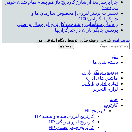
چرا پرینتر بعد از شارژ کارتریج باز هم پیغام تمام شدن جوهر
می‌دهد؟
تعمیرات پرینتر لیزری | مخصوص سازمان ها و
شرکتها+گارانتی100%
راه های شناسایی و شناخت کارتریج اورجینال و اصلی
پردیس چاپگر باران در خبرگزاریها
سایت امور
طراحی و بهینه سازی
توسط پایگاه اینترنتی امور
جستجو
منو
دسته بندی ها
پردیس چاپگر باران
ماشین های اداری
لوازم اداری،بایگانی
لوازم التحریر
خانه
کارتریج
کارتریج HP
کارتریج لیزری سیاه و سفید HP
کارتریج لیزری رنگی HP
کارتریج جوهرافشان HP