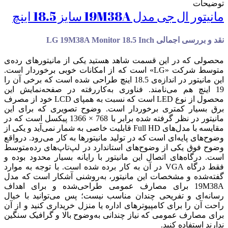
توضیحات
مانیتور ال جی مدل 19M38A سایز 18.5 اینچ
نقد و بررسی اجمالی LG 19M38A Monitor 18.5 Inch
محصولی که در این قسمت شاهد هستید یکی از مانیتورهای رده‌ی
متوسط شرکت «LG» است که از امکانات خوبی برخوردار است.
این مانیتور در اندازه‌ی 18.5 اینچ طراحی ‌شده است که برخی آن را
19 اینچ هم می‌نامند. فناوری به‌کاررفته در صفحه‌نمایش این
محصول از نوع LED است که نسبت به همپای LCD خود از مصرف
برق بسیار کمتری برخوردار است. وضوح تصویری که برای این
مانیتور در نظر گرفته شده برابر با 768 × 1366 پیکسل است که در
مقایسه با مدل‌های Full HD قابلیت خاصی به شمار نمی‌آید و یکی از
وضوح‌های پایه‌ای است که در تولید مانیتورها به کار می‌رود. درواقع
وضوح فوق یکی از وضوح‌های استاندارد در لپ‌تاپ‌های رده‌متوسط
است. درگاه‌های اتصال این مانیتور با رایانه بسیار محدود بوده و
فقط درگاه VGA در آن به ‌کار برده شده است. با توجه به موارد
گفته‌شده و مشخصات این مانیتور، به‌روشنی آشکار است که مدل
19M38A برای مصارف عمومی طراحی‌شده و برای اهداف
رسانه‌ای و تفریحی چندان مناسب نیست؛ پس می‌توانید با خیال
راحت آن را برای کامپیوترهای اداره یا منزل خریداری کنید و از آن
برای مصارف عمومی که نیاز چندانی به‌وضوح بالا و گرافیک سنگین
ندارند استفاده کنید.