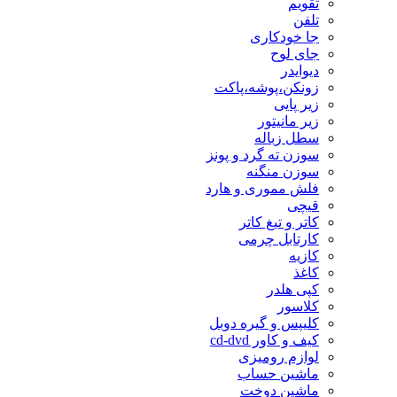
تقویم
تلفن
جا خودکاری
جای لوح
دیوایدر
زونکن،پوشه،پاکت
زیر پایی
زیر مانیتور
سطل زباله
سوزن ته گرد و پونز
سوزن منگنه
فلش مموری و هارد
قیچی
کاتر و تیغ کاتر
کارتابل چرمی
کازیه
کاغذ
کپی هلدر
کلاسور
کلیپس و گیره دوبل
کیف و کاور cd-dvd
لوازم رومیزی
ماشین حساب
ماشین دوخت