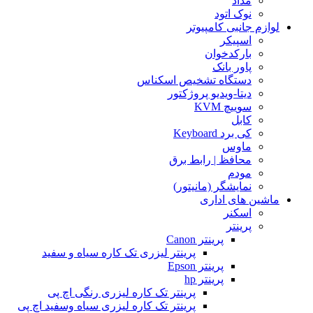
مداد
نوک اتود
لوازم جانبی کامپیوتر
اسپیکر
بارکدخوان
پاور بانک
دستگاه تشخیص اسکناس
دیتا-ویدیو پروژکتور
سوییچ KVM
کابل
کی برد Keyboard
ماوس
محافظ | رابط برق
مودم
نمایشگر (مانیتور)
ماشین های اداری
اسکنر
پرینتر
پرینتر Canon
پرینتر لیزری تک کاره سیاه و سفید
پرینتر Epson
پرینتر hp
پرینتر تک کاره لیزری رنگی اچ پی
پرینتر تک کاره لیزری سیاه وسفید اچ پی