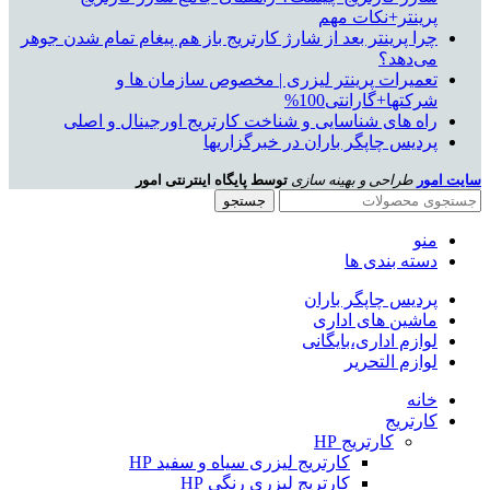
پرینتر+نکات مهم
چرا پرینتر بعد از شارژ کارتریج باز هم پیغام تمام شدن جوهر
می‌دهد؟
تعمیرات پرینتر لیزری | مخصوص سازمان ها و
شرکتها+گارانتی100%
راه های شناسایی و شناخت کارتریج اورجینال و اصلی
پردیس چاپگر باران در خبرگزاریها
سایت امور
طراحی و بهینه سازی
توسط پایگاه اینترنتی امور
جستجو
منو
دسته بندی ها
پردیس چاپگر باران
ماشین های اداری
لوازم اداری،بایگانی
لوازم التحریر
خانه
کارتریج
کارتریج HP
کارتریج لیزری سیاه و سفید HP
کارتریج لیزری رنگی HP