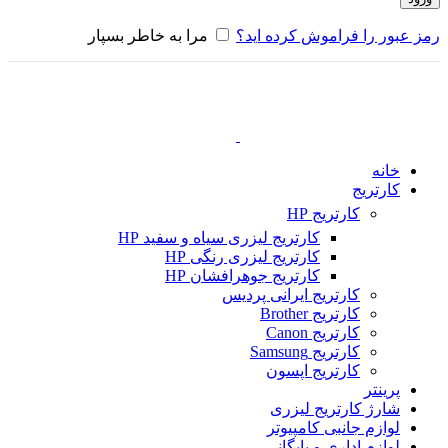
رمز عبور را فراموش کرده اید؟
مرا به خاطر بسپار
خانه
کارتریج
کارتریج HP
کارتریج لیزری سیاه و سفید HP
کارتریج لیزری رنگی HP
کارتریج جوهرافشان HP
کارتریج ایرانی پردیس
کارتریج Brother
کارتریج Canon
کارتریج Samsung
کارتریج اپسون
پرینتر
شارژ کارتریج لیزری
لوازم جانبی کامپیوتر
لوازم اداری و بایگانی