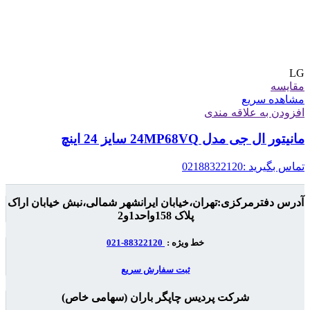
LG
مقایسه
مشاهده سریع
افزودن به علاقه مندی
مانیتور ال جی مدل 24MP68VQ سایز 24 اینچ
تماس بگیرید :02188322120
آدرس دفترمرکزی:تهران،خیابان ایرانشهر شمالی،نبش خیابان اراک
پلاک 158واحد1و2
خط ویژه :
88322120-021
ثبت سفارش سریع
شرکت پردیس چاپگر باران (سهامی خاص)