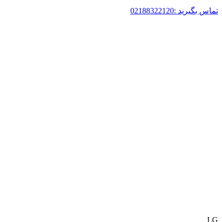
تماس بگیرید :02188322120
LG