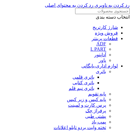
رد کردن به ناوبری
رد کردن به محتوای اصلی
انتخاب دسته بندی
شارژ کارتریج
فروش ویژه
قطعات پرینتر
ADF
L PART
آداپتور
پاور
لوازم اداری،بایگانی
باتری
باتری قلمی
باتری کتابی
باتری نیم قلم
پایه تقویم
پایه کیس و زیر کیس
پرس کارت و لمینت
پرفراژ چک
پشتی طبی
پمپ باد
تخته وایت بردو تابلو اعلانات