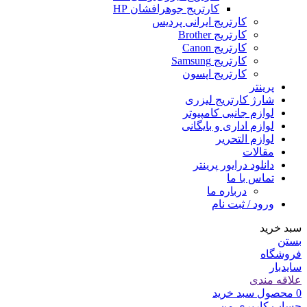
کارتریج جوهرافشان HP
کارتریج ایرانی پردیس
کارتریج Brother
کارتریج Canon
کارتریج Samsung
کارتریج اپسون
پرینتر
شارژ کارتریج لیزری
لوازم جانبی کامپیوتر
لوازم اداری و بایگانی
لوازم التحریر
مقالات
دانلود درایور پرینتر
تماس با ما
درباره ما
ورود / ثبت نام
سبد خرید
بستن
فروشگاه
سایدبار
علاقه مندی
0
محصول
سبد خرید
حساب کاربری من