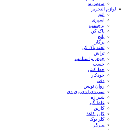
ماوس پد
لوازم التحریر
اتود
اسپری
برچسب
پاک کن
پانچ
پرگار
تخته پاک کن
تراش
جوهر و استامپ
چسب
خط کش
خودکار
دفتر
روان نویس
سی دی | دی وی دی
شیرازه
غلط گیر
کاربن
کاور کاغذ
کلر بوک
مارکر