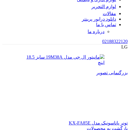
لوازم التحریر
مقالات
دانلود درایور پرینتر
تماس با ما
درباره ما
02188322120
LG
بزرگنمایی تصویر
تونر پاناسونیک مدل KX-FA85E
بازگشت به محصولات