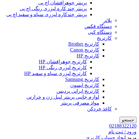
پرینتر جوهرافشان اچ پی
پرینتر چند کاره لیزری رنگی اچ پی
پرینتر چندکاره لیزری سیاه و سفید اچ پی
پلاتر
دستگاه فکس
دستگاه کپی
کارتریج
کارتریج Brother
کارتریج Canon
کارتریج HP
کارتریج جوهرافشان HP
کارتریج لیزری رنگی HP
کارتریج لیزری سیاه و سفید HP
کارتریج Samsung
کارتریج اپسون
کارتریج ایرانی پردیس
لوازم جانبی پرینتر لیبل زن و حرارتی
مواد مصرفی پرینتر
کاغذ خردکن
جستجو
02188322120
ورود / ثبت نام
ورود
ایجاد حساب کاربری