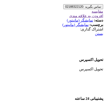
تماس بگیرید :02188322120
مقایسه
افزودن به علاقه مندی
دسته:
نمایشگر (مانیتور)
برچسب:
نمایشگر (مانیتور)
اشتراک گذاری:
بستن
تحویل اکسپرس
تحویل اکسپرس
پشتیبانی 24 ساعته