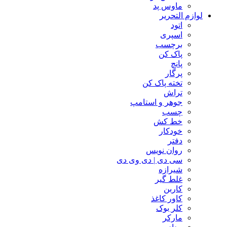
ماوس پد
لوازم التحریر
اتود
اسپری
برچسب
پاک کن
پانچ
پرگار
تخته پاک کن
تراش
جوهر و استامپ
چسب
خط کش
خودکار
دفتر
روان نویس
سی دی | دی وی دی
شیرازه
غلط گیر
کاربن
کاور کاغذ
کلر بوک
مارکر