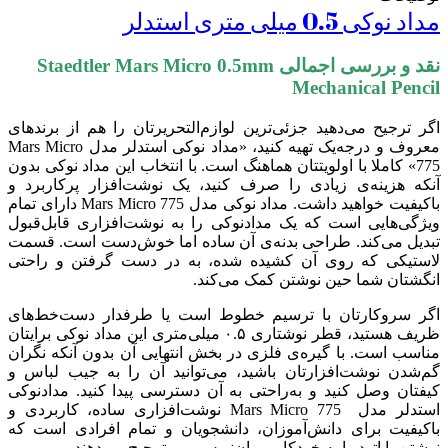
مداد نوکی 0.5 میلی متری استدلر
نقد و بررسی اجمالی Staedtler Mars Micro 0.5mm
Mechanical Pencil
اگر ترجیح می‌دهید جزئی‌ترین لوازم‌التحریرتان را هم از برند‌های
معروف و درجه‌یک تهیه کنید، «مداد نوکی استدلر مدل
Mars Micro
775
» کاملا با اولویتتان هماهنگ است. با انتخاب این مداد نوکی بدون
آنکه هزینه‌ی زیادی را صرف کنید، یک نوشت‌افزار پرکاربرد و
باکیفیت خواهید داشت. مداد نوکی مدل
Mars Micro 775
دارای تمام
ویژگی‌هایی است که یک مدادنوکی را به نوشت‌افزاری قابل‌قبول
تبدیل می‌کند. طراحی بدنه‌ی آن ساده اما خوش‌دست است. قسمت
لاستیکی که روی آن کشیده شده، به در دست گرفتن و راحتی
انگشتان شما حین نوشتن کمک می‌کند.
اگر سروکارتان با ترسیم خطوط است یا طرفدار دست‌خط‌های
ظریف هستید، قطر نوشتاری ۰.۵ میلی‌متری این مداد نوکی برایتان
مناسب است. با گیره‌ی فلزی در بخش انتهایی آن بدون آنکه نگران
گم‌شدن نوشت‌افزارتان باشید، می‌توانید آن را به جیب لباس و
کیفتان وصل کنید و به‌راحتی به آن دسترسی پیدا کنید. مدادنوکی
استدلر مدل
Mars Micro 775
نوشت‌افزاری ساده، کاربردی و
باکیفیت برای دانش‌آموزان، دانشجویان و تمام افرادی است که
نوشتن با اتود را به خودکار، روان‌نویس و… ترجیح می‌دهند