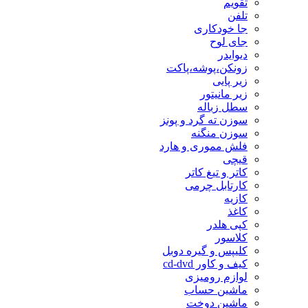
تقویم
تلفن
جا خودکاری
جای لوح
دیوایدر
زونکن،پوشه،پاکت
زیر پایی
زیر مانیتور
سطل زباله
سوزن ته گرد و پونز
سوزن منگنه
فلش مموری و هارد
قیچی
کاتر و تیغ کاتر
کارتابل چرمی
کازیه
کاغذ
کپی هلدر
کلاسور
کلیپس و گیره دوبل
کیف و کاور cd-dvd
لوازم رومیزی
ماشین حساب
ماشین دوخت