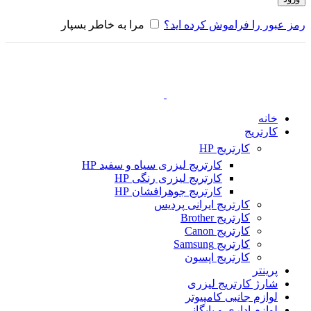
رمز عبور را فراموش کرده اید؟
مرا به خاطر بسپار
خانه
کارتریج
کارتریج HP
کارتریج لیزری سیاه و سفید HP
کارتریج لیزری رنگی HP
کارتریج جوهرافشان HP
کارتریج ایرانی پردیس
کارتریج Brother
کارتریج Canon
کارتریج Samsung
کارتریج اپسون
پرینتر
شارژ کارتریج لیزری
لوازم جانبی کامپیوتر
لوازم اداری و بایگانی