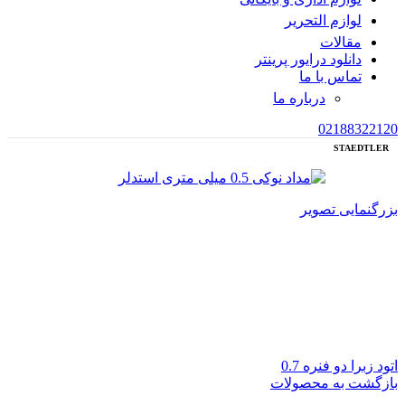
لوازم التحریر
مقالات
دانلود درایور پرینتر
تماس با ما
درباره ما
02188322120
STAEDTLER
بزرگنمایی تصویر
اتود زبرا دو فنره 0.7
بازگشت به محصولات