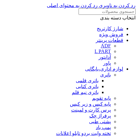
رد کردن به ناوبری
رد کردن به محتوای اصلی
انتخاب دسته بندی
شارژ کارتریج
فروش ویژه
قطعات پرینتر
ADF
L PART
آداپتور
پاور
لوازم اداری،بایگانی
باتری
باتری قلمی
باتری کتابی
باتری نیم قلم
پایه تقویم
پایه کیس و زیر کیس
پرس کارت و لمینت
پرفراژ چک
پشتی طبی
پمپ باد
تخته وایت بردو تابلو اعلانات