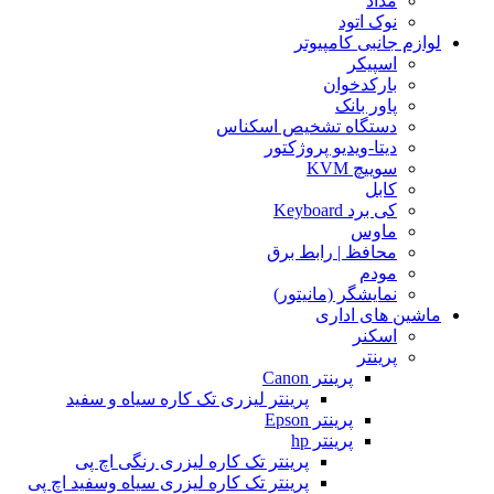
مداد
نوک اتود
لوازم جانبی کامپیوتر
اسپیکر
بارکدخوان
پاور بانک
دستگاه تشخیص اسکناس
دیتا-ویدیو پروژکتور
سوییچ KVM
کابل
کی برد Keyboard
ماوس
محافظ | رابط برق
مودم
نمایشگر (مانیتور)
ماشین های اداری
اسکنر
پرینتر
پرینتر Canon
پرینتر لیزری تک کاره سیاه و سفید
پرینتر Epson
پرینتر hp
پرینتر تک کاره لیزری رنگی اچ پی
پرینتر تک کاره لیزری سیاه وسفید اچ پی