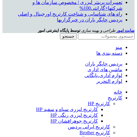
تعمیرات پرینتر لیزری | مخصوص سازمان ها و
شرکتها+گارانتی100%
راه های شناسایی و شناخت کارتریج اورجینال و اصلی
پردیس چاپگر باران در خبرگزاریها
سایت امور
طراحی و بهینه سازی
توسط پایگاه اینترنتی امور
جستجو
منو
دسته بندی ها
پردیس چاپگر باران
ماشین های اداری
لوازم اداری،بایگانی
لوازم التحریر
خانه
کارتریج
کارتریج HP
کارتریج لیزری سیاه و سفید HP
کارتریج لیزری رنگی HP
کارتریج جوهرافشان HP
کارتریج ایرانی پردیس
کارتریج Brother