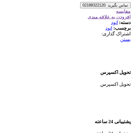
تماس بگیرید :02188322120
مقایسه
افزودن به علاقه مندی
دسته:
اتود
برچسب:
اتود
اشتراک گذاری:
بستن
تحویل اکسپرس
تحویل اکسپرس
پشتیبانی 24 ساعته