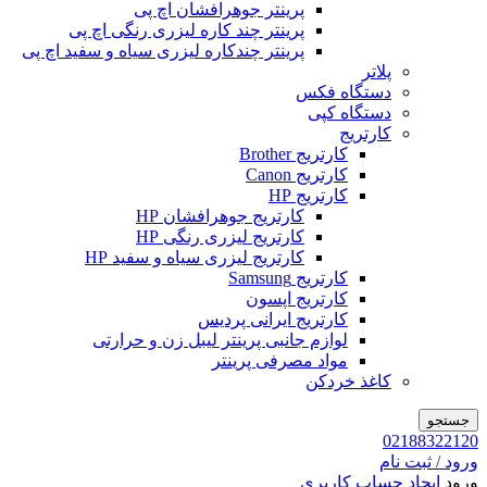
پرینتر جوهرافشان اچ پی
پرینتر چند کاره لیزری رنگی اچ پی
پرینتر چندکاره لیزری سیاه و سفید اچ پی
پلاتر
دستگاه فکس
دستگاه کپی
کارتریج
کارتریج Brother
کارتریج Canon
کارتریج HP
کارتریج جوهرافشان HP
کارتریج لیزری رنگی HP
کارتریج لیزری سیاه و سفید HP
کارتریج Samsung
کارتریج اپسون
کارتریج ایرانی پردیس
لوازم جانبی پرینتر لیبل زن و حرارتی
مواد مصرفی پرینتر
کاغذ خردکن
جستجو
02188322120
ورود / ثبت نام
ورود
ایجاد حساب کاربری