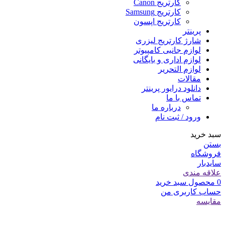
کارتریج Canon
کارتریج Samsung
کارتریج اپسون
پرینتر
شارژ کارتریج لیزری
لوازم جانبی کامپیوتر
لوازم اداری و بایگانی
لوازم التحریر
مقالات
دانلود درایور پرینتر
تماس با ما
درباره ما
ورود / ثبت نام
سبد خرید
بستن
فروشگاه
سایدبار
علاقه مندی
0
محصول
سبد خرید
حساب کاربری من
مقایسه