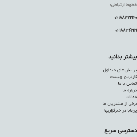
خطوط ارتباطی:
02188322120
02188341919
بیشتر بدانید
پرسش‌های متداول
کارتریج چیست
تماس با ما
درباره ما
مقالات
برخی از مشتریان ما
پرچابا در خبرگزاریها
دسترسی سریع