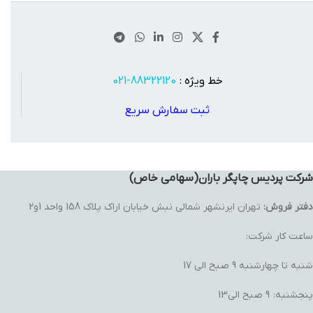
خط ویژه :
88322120-021
ثبت سفارش سریع
شرکت پردیس چاپگر باران(سهامی خاص)
دفتر فروش:
تهران ایرنشهر شمالی نبش خیابان اراک پلاک 158 واحد 1و2
ساعت کار شرکت:
شنبه تا چهارشنبه 9 صبح الی 17
پنجشنبه: 9 صبح الی13