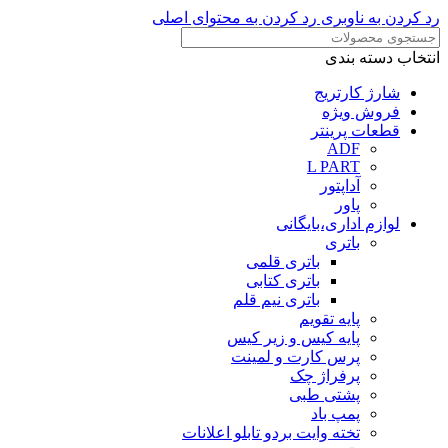
رد کردن به ناوبری
رد کردن به محتوای اصلی
انتخاب دسته بندی
شارژ کارتریج
فروش ویژه
قطعات پرینتر
ADF
L PART
آداپتور
پاور
لوازم اداری،بایگانی
باتری
باتری قلمی
باتری کتابی
باتری نیم قلم
پایه تقویم
پایه کیس و زیر کیس
پرس کارت و لمینت
پرفراژ چک
پشتی طبی
پمپ باد
تخته وایت بردو تابلو اعلانات