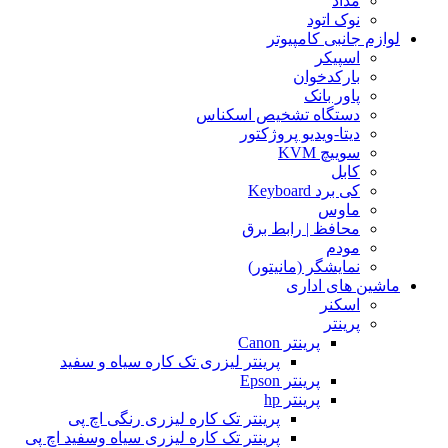
مداد
نوک اتود
لوازم جانبی کامپیوتر
اسپیکر
بارکدخوان
پاور بانک
دستگاه تشخیص اسکناس
دیتا-ویدیو پروژکتور
سوییچ KVM
کابل
کی برد Keyboard
ماوس
محافظ | رابط برق
مودم
نمایشگر (مانیتور)
ماشین های اداری
اسکنر
پرینتر
پرینتر Canon
پرینتر لیزری تک کاره سیاه و سفید
پرینتر Epson
پرینتر hp
پرینتر تک کاره لیزری رنگی اچ پی
پرینتر تک کاره لیزری سیاه وسفید اچ پی