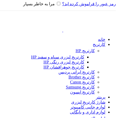
رمز عبور را فراموش کرده اید؟
مرا به خاطر بسپار
خانه
کارتریج
کارتریج HP
کارتریج لیزری سیاه و سفید HP
کارتریج لیزری رنگی HP
کارتریج جوهرافشان HP
کارتریج ایرانی پردیس
کارتریج Brother
کارتریج Canon
کارتریج Samsung
کارتریج اپسون
پرینتر
شارژ کارتریج لیزری
لوازم جانبی کامپیوتر
لوازم اداری و بایگانی