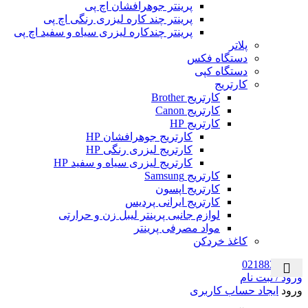
پرینتر جوهرافشان اچ پی
پرینتر چند کاره لیزری رنگی اچ پی
پرینتر چندکاره لیزری سیاه و سفید اچ پی
پلاتر
دستگاه فکس
دستگاه کپی
کارتریج
کارتریج Brother
کارتریج Canon
کارتریج HP
کارتریج جوهرافشان HP
کارتریج لیزری رنگی HP
کارتریج لیزری سیاه و سفید HP
کارتریج Samsung
کارتریج اپسون
کارتریج ایرانی پردیس
لوازم جانبی پرینتر لیبل زن و حرارتی
مواد مصرفی پرینتر
کاغذ خردکن
02188322120
ورود / ثبت نام
ورود
ایجاد حساب کاربری