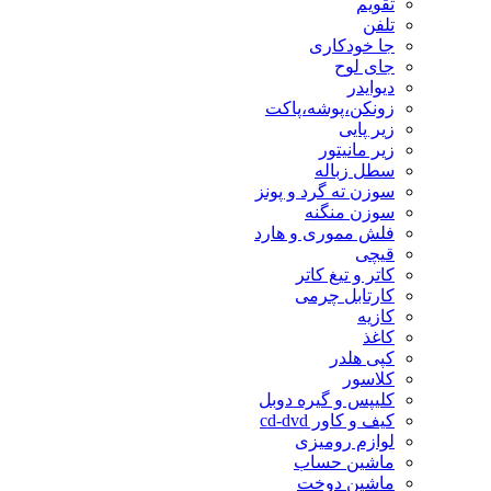
تقویم
تلفن
جا خودکاری
جای لوح
دیوایدر
زونکن،پوشه،پاکت
زیر پایی
زیر مانیتور
سطل زباله
سوزن ته گرد و پونز
سوزن منگنه
فلش مموری و هارد
قیچی
کاتر و تیغ کاتر
کارتابل چرمی
کازیه
کاغذ
کپی هلدر
کلاسور
کلیپس و گیره دوبل
کیف و کاور cd-dvd
لوازم رومیزی
ماشین حساب
ماشین دوخت