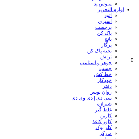
ماوس پد
لوازم التحریر
اتود
اسپری
برچسب
پاک کن
پانچ
پرگار
تخته پاک کن
تراش
جوهر و استامپ
چسب
خط کش
خودکار
دفتر
روان نویس
سی دی | دی وی دی
شیرازه
غلط گیر
کاربن
کاور کاغذ
کلر بوک
مارکر