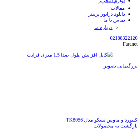
لوازم التحریر
مقالات
دانلود درایور پرینتر
تماس با ما
درباره ما
02188322120
Faranet
بزرگنمایی تصویر
کیبورد و ماوس تسکو مدل TK8056
بازگشت به محصولات