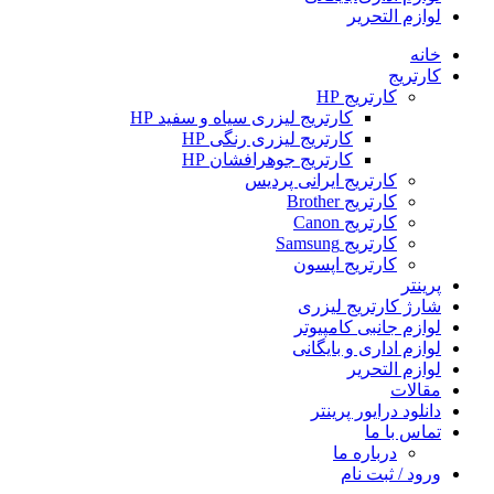
لوازم التحریر
خانه
کارتریج
کارتریج HP
کارتریج لیزری سیاه و سفید HP
کارتریج لیزری رنگی HP
کارتریج جوهرافشان HP
کارتریج ایرانی پردیس
کارتریج Brother
کارتریج Canon
کارتریج Samsung
کارتریج اپسون
پرینتر
شارژ کارتریج لیزری
لوازم جانبی کامپیوتر
لوازم اداری و بایگانی
لوازم التحریر
مقالات
دانلود درایور پرینتر
تماس با ما
درباره ما
ورود / ثبت نام