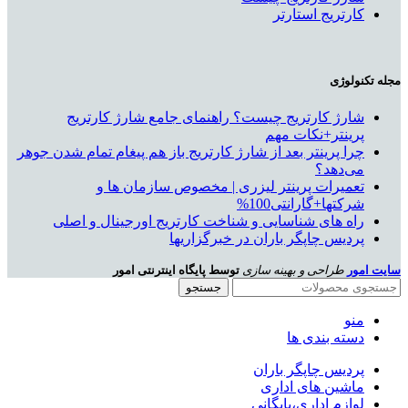
کارتریج استارتر
مجله تکنولوژی
شارژ کارتریج چیست؟ راهنمای جامع شارژ کارتریج
پرینتر+نکات مهم
چرا پرینتر بعد از شارژ کارتریج باز هم پیغام تمام شدن جوهر
می‌دهد؟
تعمیرات پرینتر لیزری | مخصوص سازمان ها و
شرکتها+گارانتی100%
راه های شناسایی و شناخت کارتریج اورجینال و اصلی
پردیس چاپگر باران در خبرگزاریها
سایت امور
طراحی و بهینه سازی
توسط پایگاه اینترنتی امور
جستجو
منو
دسته بندی ها
پردیس چاپگر باران
ماشین های اداری
لوازم اداری،بایگانی