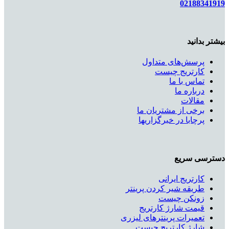
02188341919
بیشتر بدانید
پرسش‌های متداول
کارتریج چیست
تماس با ما
درباره ما
مقالات
برخی از مشتریان ما
پرچابا در خبرگزاریها
دسترسی سریع
کارتریج ایرانی
طریقه شیر کردن پرینتر
زونکن چیست
قیمت شارژ کارتریج
تعمیرات پرینترهای لیزری
شارژ کارتریج چیست