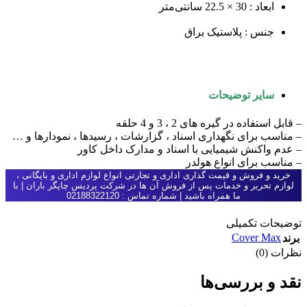
ابعاد : 30 × 22.5 سانتی‌متر
جنس : پلاستیک براق
سایر توضیحات
– قابل استفاده در گیره های 2 ، 3 و 4 حلقه
– مناسب برای نگهداری اسناد ، گزارشات ، رسیدها ، نمودارها و …
– عدم واکنش شیمیایی با اسناد و مدارک داخل کاور
– مناسب برای انواع هولدر
خرید و فروش و قیمت گذاری اداری و تجارتی انواع لوازم اداری و بایگانی ،
لوازم تحریر و خدمات پس از فروش آن ها در شرکت پردیس چاپگر باران | با
ما همراه باشید | شماره تماس : 02188322120
توضیحات تکمیلی
Cover Max
برند
نظرات (0)
نقد و بررسی‌ها