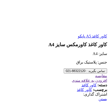
کاور کاغذ A5 پاپکو
کاور کاغذ کاورمکس سایز A4
سایز: A4
جنس: پلاستیک براق
تماس بگیرید : 88322120-021
مقایسه
افزودن به علاقه مندی
دسته:
کاور کاغذ
برچسب:
کاور کاغذ
اشتراک گذاری:
بستن