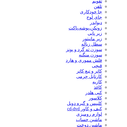
تقویم
تلفن
جا خودکاری
جای لوح
دیوایدر
زونکن،پوشه،پاکت
زیر پایی
زیر مانیتور
سطل زباله
سوزن ته گرد و پونز
سوزن منگنه
فلش مموری و هارد
قیچی
کاتر و تیغ کاتر
کارتابل چرمی
کازیه
کاغذ
کپی هلدر
کلاسور
کلیپس و گیره دوبل
کیف و کاور cd-dvd
لوازم رومیزی
ماشین حساب
ماشین دوخت