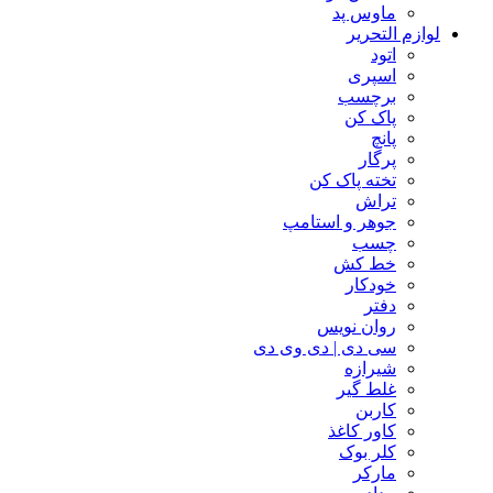
ماوس پد
لوازم التحریر
اتود
اسپری
برچسب
پاک کن
پانچ
پرگار
تخته پاک کن
تراش
جوهر و استامپ
چسب
خط کش
خودکار
دفتر
روان نویس
سی دی | دی وی دی
شیرازه
غلط گیر
کاربن
کاور کاغذ
کلر بوک
مارکر