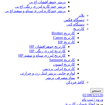
پرینتر جوهرافشان اچ پی
پرینتر چند کاره لیزری رنگی اچ پی
پرینتر چندکاره لیزری سیاه و سفید اچ پی
پلاتر
دستگاه فکس
دستگاه کپی
کارتریج
کارتریج Brother
کارتریج Canon
کارتریج HP
کارتریج جوهرافشان HP
کارتریج لیزری رنگی HP
کارتریج لیزری سیاه و سفید HP
کارتریج Samsung
کارتریج اپسون
کارتریج ایرانی پردیس
لوازم جانبی پرینتر لیبل زن و حرارتی
مواد مصرفی پرینتر
کاغذ خردکن
جستجو
02188322120
ورود / ثبت نام
ورود
ایجاد حساب کاربری