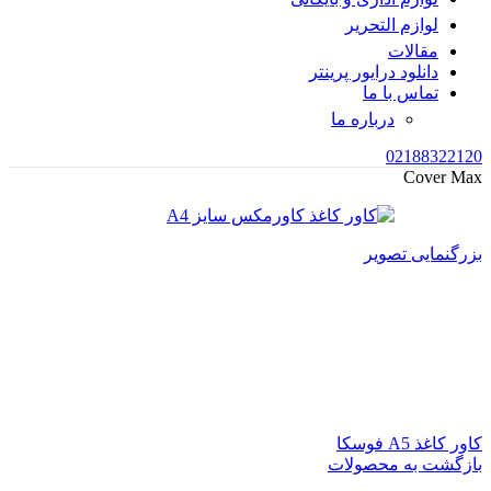
لوازم التحریر
مقالات
دانلود درایور پرینتر
تماس با ما
درباره ما
02188322120
Cover Max
بزرگنمایی تصویر
کاور کاغذ A5 فوسکا
بازگشت به محصولات