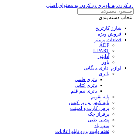
رد کردن به ناوبری
رد کردن به محتوای اصلی
انتخاب دسته بندی
شارژ کارتریج
فروش ویژه
قطعات پرینتر
ADF
L PART
آداپتور
پاور
لوازم اداری،بایگانی
باتری
باتری قلمی
باتری کتابی
باتری نیم قلم
پایه تقویم
پایه کیس و زیر کیس
پرس کارت و لمینت
پرفراژ چک
پشتی طبی
پمپ باد
تخته وایت بردو تابلو اعلانات