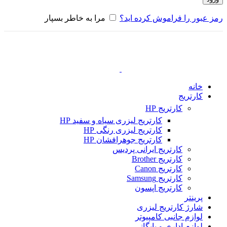
رمز عبور را فراموش کرده اید؟
مرا به خاطر بسپار
خانه
کارتریج
کارتریج HP
کارتریج لیزری سیاه و سفید HP
کارتریج لیزری رنگی HP
کارتریج جوهرافشان HP
کارتریج ایرانی پردیس
کارتریج Brother
کارتریج Canon
کارتریج Samsung
کارتریج اپسون
پرینتر
شارژ کارتریج لیزری
لوازم جانبی کامپیوتر
لوازم اداری و بایگانی