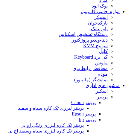
مداد
نوک اتود
لوازم جانبی کامپیوتر
اسپیکر
بارکدخوان
پاور بانک
دستگاه تشخیص اسکناس
دیتا-ویدیو پروژکتور
سوییچ KVM
کابل
کی برد Keyboard
ماوس
محافظ | رابط برق
مودم
نمایشگر (مانیتور)
ماشین های اداری
اسکنر
پرینتر
پرینتر Canon
پرینتر لیزری تک کاره سیاه و سفید
پرینتر Epson
پرینتر hp
پرینتر تک کاره لیزری رنگی اچ پی
پرینتر تک کاره لیزری سیاه وسفید اچ پی