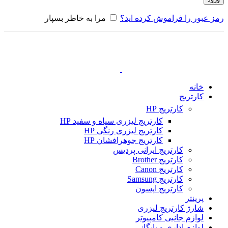
رمز عبور را فراموش کرده اید؟
مرا به خاطر بسپار
خانه
کارتریج
کارتریج HP
کارتریج لیزری سیاه و سفید HP
کارتریج لیزری رنگی HP
کارتریج جوهرافشان HP
کارتریج ایرانی پردیس
کارتریج Brother
کارتریج Canon
کارتریج Samsung
کارتریج اپسون
پرینتر
شارژ کارتریج لیزری
لوازم جانبی کامپیوتر
لوازم اداری و بایگانی