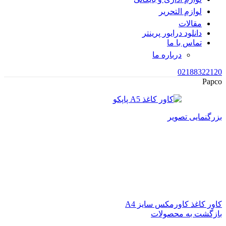
لوازم التحریر
مقالات
دانلود درایور پرینتر
تماس با ما
درباره ما
02188322120
Papco
بزرگنمایی تصویر
کاور کاغذ کاورمکس سایز A4
بازگشت به محصولات