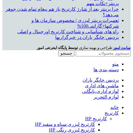
پرینتر+نکات مهم
چرا پرینتر بعد از شارژ کارتریج باز هم پیغام تمام شدن جوهر
می‌دهد؟
تعمیرات پرینتر لیزری | مخصوص سازمان ها و
شرکتها+گارانتی100%
راه های شناسایی و شناخت کارتریج اورجینال و اصلی
پردیس چاپگر باران در خبرگزاریها
سایت امور
طراحی و بهینه سازی
توسط پایگاه اینترنتی امور
جستجو
منو
دسته بندی ها
پردیس چاپگر باران
ماشین های اداری
لوازم اداری،بایگانی
لوازم التحریر
خانه
کارتریج
کارتریج HP
کارتریج لیزری سیاه و سفید HP
کارتریج لیزری رنگی HP