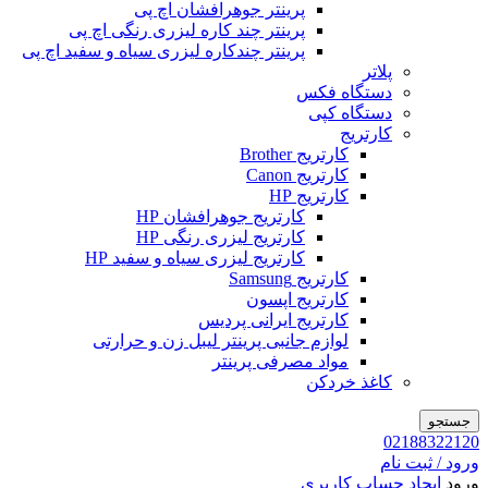
پرینتر جوهرافشان اچ پی
پرینتر چند کاره لیزری رنگی اچ پی
پرینتر چندکاره لیزری سیاه و سفید اچ پی
پلاتر
دستگاه فکس
دستگاه کپی
کارتریج
کارتریج Brother
کارتریج Canon
کارتریج HP
کارتریج جوهرافشان HP
کارتریج لیزری رنگی HP
کارتریج لیزری سیاه و سفید HP
کارتریج Samsung
کارتریج اپسون
کارتریج ایرانی پردیس
لوازم جانبی پرینتر لیبل زن و حرارتی
مواد مصرفی پرینتر
کاغذ خردکن
جستجو
02188322120
ورود / ثبت نام
ورود
ایجاد حساب کاربری