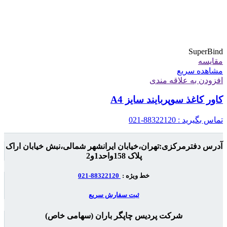
SuperBind
مقایسه
مشاهده سریع
افزودن به علاقه مندی
کاور کاغذ سوپربایند سایز A4
تماس بگیرید : 88322120-021
آدرس دفترمرکزی:تهران،خیابان ایرانشهر شمالی،نبش خیابان اراک
پلاک 158واحد1و2
خط ویژه :
88322120-021
ثبت سفارش سریع
شرکت پردیس چاپگر باران (سهامی خاص)