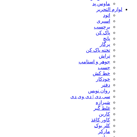
ماوس پد
لوازم التحریر
اتود
اسپری
برچسب
پاک کن
پانچ
پرگار
تخته پاک کن
تراش
جوهر و استامپ
چسب
خط کش
خودکار
دفتر
روان نویس
سی دی | دی وی دی
شیرازه
غلط گیر
کاربن
کاور کاغذ
کلر بوک
مارکر