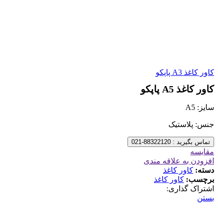
کاور کاغذ A3 پاپکو
کاور کاغذ A5 پاپکو
سایز: A5
جنس: پلاستیک
تماس بگیرید : 88322120-021
مقایسه
افزودن به علاقه مندی
دسته:
کاور کاغذ
برچسب:
کاور کاغذ
اشتراک گذاری:
بستن