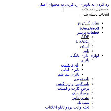
رد کردن به ناوبری
رد کردن به محتوای اصلی
انتخاب دسته بندی
شارژ کارتریج
فروش ویژه
قطعات پرینتر
ADF
L PART
آداپتور
پاور
لوازم اداری،بایگانی
باتری
باتری قلمی
باتری کتابی
باتری نیم قلم
پایه تقویم
پایه کیس و زیر کیس
پرس کارت و لمینت
پرفراژ چک
پشتی طبی
پمپ باد
تخته وایت بردو تابلو اعلانات