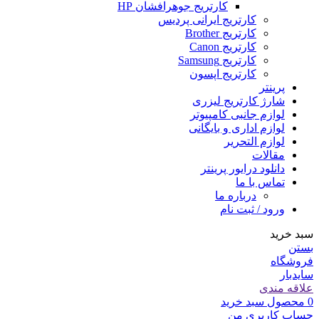
کارتریج جوهرافشان HP
کارتریج ایرانی پردیس
کارتریج Brother
کارتریج Canon
کارتریج Samsung
کارتریج اپسون
پرینتر
شارژ کارتریج لیزری
لوازم جانبی کامپیوتر
لوازم اداری و بایگانی
لوازم التحریر
مقالات
دانلود درایور پرینتر
تماس با ما
درباره ما
ورود / ثبت نام
سبد خرید
بستن
فروشگاه
سایدبار
علاقه مندی
0
محصول
سبد خرید
حساب کاربری من