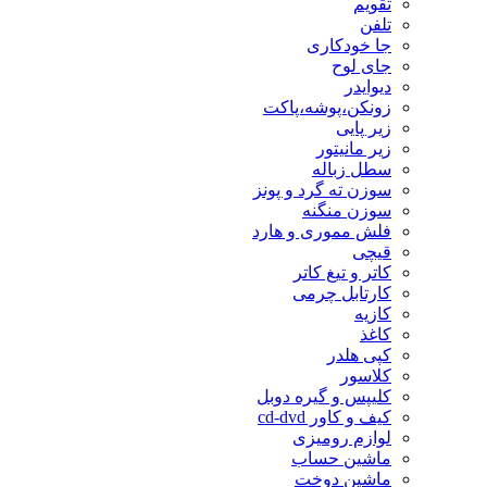
تقویم
تلفن
جا خودکاری
جای لوح
دیوایدر
زونکن،پوشه،پاکت
زیر پایی
زیر مانیتور
سطل زباله
سوزن ته گرد و پونز
سوزن منگنه
فلش مموری و هارد
قیچی
کاتر و تیغ کاتر
کارتابل چرمی
کازیه
کاغذ
کپی هلدر
کلاسور
کلیپس و گیره دوبل
کیف و کاور cd-dvd
لوازم رومیزی
ماشین حساب
ماشین دوخت