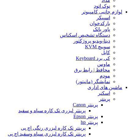
مداد
نوک اتود
لوازم جانبی کامپیوتر
اسپیکر
بارکدخوان
پاور بانک
دستگاه تشخیص اسکناس
دیتا-ویدیو پروژکتور
سوییچ KVM
کابل
کی برد Keyboard
ماوس
محافظ | رابط برق
مودم
نمایشگر (مانیتور)
ماشین های اداری
اسکنر
پرینتر
پرینتر Canon
پرینتر لیزری تک کاره سیاه و سفید
پرینتر Epson
پرینتر hp
پرینتر تک کاره لیزری رنگی اچ پی
پرینتر تک کاره لیزری سیاه وسفید اچ پی