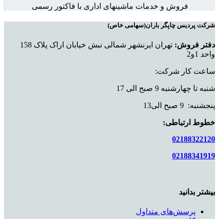
فروش و خدمات ماشینهای اداری با فاکتور رسمی
شرکت پردیس چاپگر باران(سهامی خاص)
دفتر فروش:
تهران ایرنشهر شمالی نبش خیابان اراک پلاک 158
واحد 1و2
ساعت کار شرکت:
شنبه تا چهارشنبه 9 صبح الی 17
پنجشنبه: 9 صبح الی13
خطوط ارتباطی:
02188322120
02188341919
بیشتر بدانید
پرسش‌های متداول