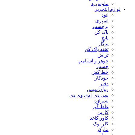
ماوس پد
لوازم التحریر
اتود
اسپری
برچسب
پاک کن
پانچ
پرگار
تخته پاک کن
تراش
جوهر و استامپ
چسب
خط کش
خودکار
دفتر
روان نویس
سی دی | دی وی دی
شیرازه
غلط گیر
کاربن
کاور کاغذ
کلر بوک
مارکر