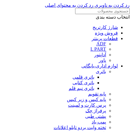
رد کردن به ناوبری
رد کردن به محتوای اصلی
انتخاب دسته بندی
شارژ کارتریج
فروش ویژه
قطعات پرینتر
ADF
L PART
آداپتور
پاور
لوازم اداری،بایگانی
باتری
باتری قلمی
باتری کتابی
باتری نیم قلم
پایه تقویم
پایه کیس و زیر کیس
پرس کارت و لمینت
پرفراژ چک
پشتی طبی
پمپ باد
تخته وایت بردو تابلو اعلانات