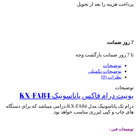
پرداخت هزینه را بعد از تحویل
7 روز ضمانت
تا 7 روز ضمانت بازگشت وجه
توضیحات
توضیحات تکمیلی
نظرات (0)
توضیحات
یونیت درام فاکس پاناسونیک KX-FA84
درام تک پاناسونیک مدل KX-FA84،درامی میباشد که برای دستگاه
های چاپ و کپی لیزری مناسب خواهد بود.
.
توضیحات فنی :