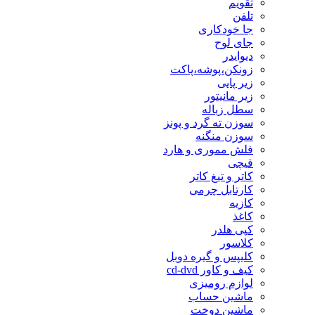
تقویم
تلفن
جا خودکاری
جای لوح
دیوایدر
زونکن،پوشه،پاکت
زیر پایی
زیر مانیتور
سطل زباله
سوزن ته گرد و پونز
سوزن منگنه
فلش مموری و هارد
قیچی
کاتر و تیغ کاتر
کارتابل چرمی
کازیه
کاغذ
کپی هلدر
کلاسور
کلیپس و گیره دوبل
کیف و کاور cd-dvd
لوازم رومیزی
ماشین حساب
ماشین دوخت