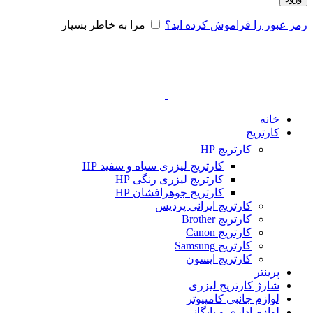
رمز عبور را فراموش کرده اید؟
مرا به خاطر بسپار
خانه
کارتریج
کارتریج HP
کارتریج لیزری سیاه و سفید HP
کارتریج لیزری رنگی HP
کارتریج جوهرافشان HP
کارتریج ایرانی پردیس
کارتریج Brother
کارتریج Canon
کارتریج Samsung
کارتریج اپسون
پرینتر
شارژ کارتریج لیزری
لوازم جانبی کامپیوتر
لوازم اداری و بایگانی