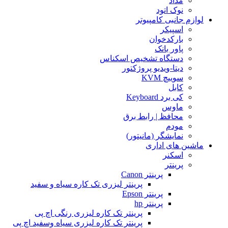
مداد
نوک اتود
لوازم جانبی کامپیوتر
اسپیکر
بارکدخوان
پاور بانک
دستگاه تشخیص اسکناس
دیتا-ویدیو پروژکتور
سوییچ KVM
کابل
کی برد Keyboard
ماوس
محافظ | رابط برق
مودم
نمایشگر (مانیتور)
ماشین های اداری
اسکنر
پرینتر
پرینتر Canon
پرینتر لیزری تک کاره سیاه و سفید
پرینتر Epson
پرینتر hp
پرینتر تک کاره لیزری رنگی اچ پی
پرینتر تک کاره لیزری سیاه وسفید اچ پی