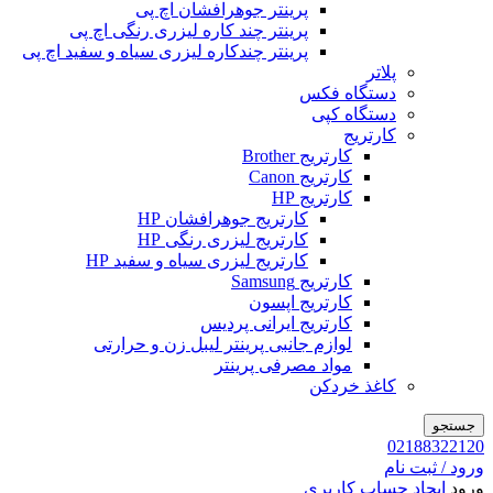
پرینتر جوهرافشان اچ پی
پرینتر چند کاره لیزری رنگی اچ پی
پرینتر چندکاره لیزری سیاه و سفید اچ پی
پلاتر
دستگاه فکس
دستگاه کپی
کارتریج
کارتریج Brother
کارتریج Canon
کارتریج HP
کارتریج جوهرافشان HP
کارتریج لیزری رنگی HP
کارتریج لیزری سیاه و سفید HP
کارتریج Samsung
کارتریج اپسون
کارتریج ایرانی پردیس
لوازم جانبی پرینتر لیبل زن و حرارتی
مواد مصرفی پرینتر
کاغذ خردکن
جستجو
02188322120
ورود / ثبت نام
ورود
ایجاد حساب کاربری