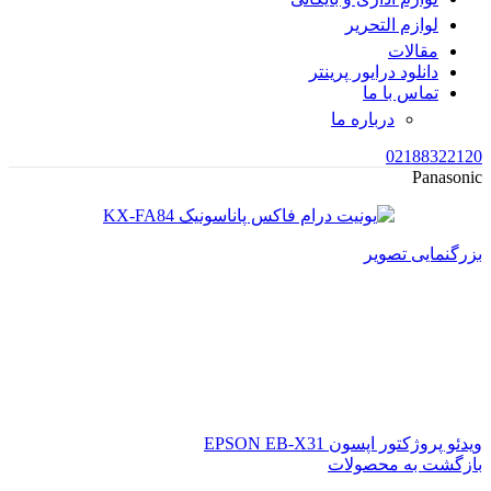
لوازم التحریر
مقالات
دانلود درایور پرینتر
تماس با ما
درباره ما
02188322120
Panasonic
بزرگنمایی تصویر
ویدئو پروژکتور اپسون EPSON EB-X31
بازگشت به محصولات