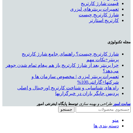
قیمت شارژ کارتریج
تعمیرات پرینترهای لیزری
شارژ کارتریج چیست
کارتریج استارتر
مجله تکنولوژی
شارژ کارتریج چیست؟ راهنمای جامع شارژ کارتریج
پرینتر+نکات مهم
چرا پرینتر بعد از شارژ کارتریج باز هم پیغام تمام شدن جوهر
می‌دهد؟
تعمیرات پرینتر لیزری | مخصوص سازمان ها و
شرکتها+گارانتی100%
راه های شناسایی و شناخت کارتریج اورجینال و اصلی
پردیس چاپگر باران در خبرگزاریها
سایت امور
طراحی و بهینه سازی
توسط پایگاه اینترنتی امور
جستجو
منو
دسته بندی ها