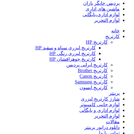
پردیس چاپگر باران
ماشین های اداری
لوازم اداری،بایگانی
لوازم التحریر
خانه
کارتریج
کارتریج HP
کارتریج لیزری سیاه و سفید HP
کارتریج لیزری رنگی HP
کارتریج جوهرافشان HP
کارتریج ایرانی پردیس
کارتریج Brother
کارتریج Canon
کارتریج Samsung
کارتریج اپسون
پرینتر
شارژ کارتریج لیزری
لوازم جانبی کامپیوتر
لوازم اداری و بایگانی
لوازم التحریر
مقالات
دانلود درایور پرینتر
تماس با ما