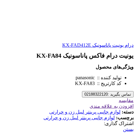
درام یونیت پاناسونیک KX-FAD412E
یونیت درام فاکس پاناسونیک KX-FA84
ویژگی‌های محصول
تولید کننده :: panasonic
کد کارتریج :: KX-FA83
تماس بگیرید :02188322120
مقایسه
افزودن به علاقه مندی
دسته:
لوازم جانبی پرینتر لیبل زن و حرارتی
برچسب:
لوازم جانبی پرینتر لیبل زن و حرارتی
اشتراک گذاری:
بستن