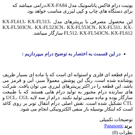
یونیت درام فاکس پاناسونیک مدل KX-FA84،درامی میباشد که
برای دستگاه های چاپ و کپی لیزری مناسب خواهد بود.
این محصول مصرفی با پرینترهای مدل KX-FL613، KX-FL513،
KX-FL503CN، KX-FL523CN، KX-FL553CN، KX-FL511، KX-
FL512، KX-FL543CN، KX-FL612 سازگار میباشد.
در این قسمت به اختصار به توضیح درام میپردازیم
:
درام قطعه ای فلزی و استوانه ای است که با ماده ای بسیار ظریف
پوشانده شده است. رنگ این پوشش معمولاً سبز، آبی و قرمز می
باشد. این قطعه را در اکثر پرینترهای لیزری می توان یافت. شرکت
های سازنده درام مجبور به تولید درام هایی هستند که با طبیعت
سازگار بوده و ماده سمی تولید نکنند. درام از سه لایه UCL، CGL و
CTL تشکیل شده است. نقش اصلی درام انتقال تونر بر روی کاغذ
است که اینکار بوسیله بار منفی الکترونیکی انجام می شود.
توضیحات تکمیلی
Panasonic
برند
نظرات (0)