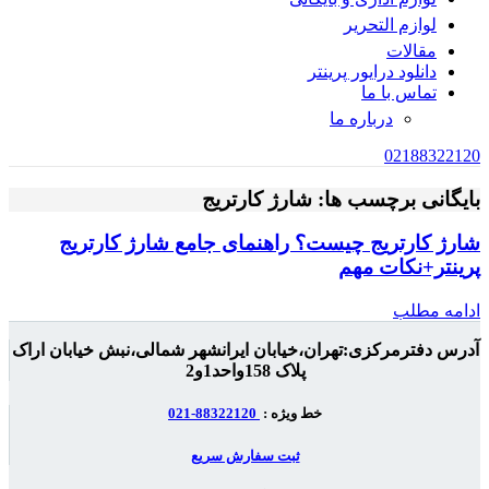
لوازم التحریر
مقالات
دانلود درایور پرینتر
تماس با ما
درباره ما
02188322120
بایگانی برچسب ها: شارژ کارتریج
شارژ کارتریج چیست؟ راهنمای جامع شارژ کارتریج
پرینتر+نکات مهم
ادامه مطلب
آدرس دفترمرکزی:تهران،خیابان ایرانشهر شمالی،نبش خیابان اراک
پلاک 158واحد1و2
خط ویژه :
88322120-021
ثبت سفارش سریع