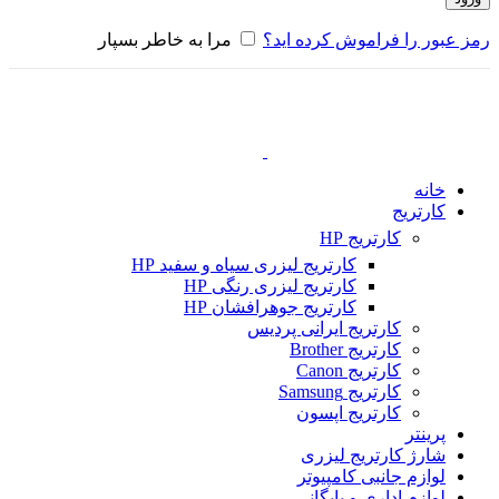
رمز عبور را فراموش کرده اید؟
مرا به خاطر بسپار
خانه
کارتریج
کارتریج HP
کارتریج لیزری سیاه و سفید HP
کارتریج لیزری رنگی HP
کارتریج جوهرافشان HP
کارتریج ایرانی پردیس
کارتریج Brother
کارتریج Canon
کارتریج Samsung
کارتریج اپسون
پرینتر
شارژ کارتریج لیزری
لوازم جانبی کامپیوتر
لوازم اداری و بایگانی