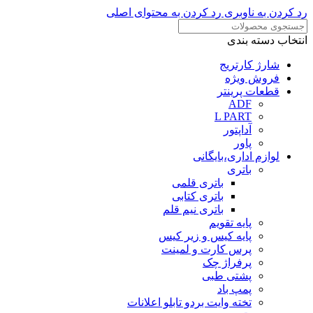
رد کردن به ناوبری
رد کردن به محتوای اصلی
انتخاب دسته بندی
شارژ کارتریج
فروش ویژه
قطعات پرینتر
ADF
L PART
آداپتور
پاور
لوازم اداری،بایگانی
باتری
باتری قلمی
باتری کتابی
باتری نیم قلم
پایه تقویم
پایه کیس و زیر کیس
پرس کارت و لمینت
پرفراژ چک
پشتی طبی
پمپ باد
تخته وایت بردو تابلو اعلانات