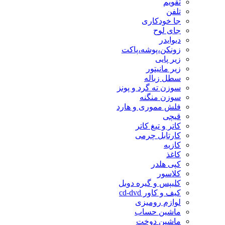
تقویم
تلفن
جا خودکاری
جای لوح
دیوایدر
زونکن،پوشه،پاکت
زیر پایی
زیر مانیتور
سطل زباله
سوزن ته گرد و پونز
سوزن منگنه
فلش مموری و هارد
قیچی
کاتر و تیغ کاتر
کارتابل چرمی
کازیه
کاغذ
کپی هلدر
کلاسور
کلیپس و گیره دوبل
کیف و کاور cd-dvd
لوازم رومیزی
ماشین حساب
ماشین دوخت