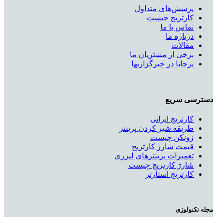
پرسش‌های متداول
کارتریج چیست
تماس با ما
درباره ما
مقالات
برخی از مشتریان ما
پرچابا در خبرگزاریها
دسترسی سریع
کارتریج ایرانی
طریقه شیر کردن پرینتر
زونکن چیست
قیمت شارژ کارتریج
تعمیرات پرینترهای لیزری
شارژ کارتریج چیست
کارتریج استارتر
مجله تکنولوژی