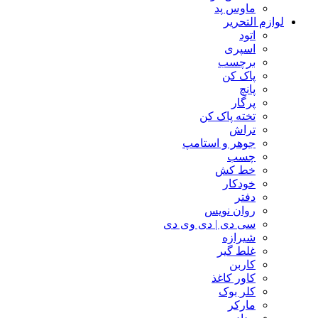
ماوس پد
لوازم التحریر
اتود
اسپری
برچسب
پاک کن
پانچ
پرگار
تخته پاک کن
تراش
جوهر و استامپ
چسب
خط کش
خودکار
دفتر
روان نویس
سی دی | دی وی دی
شیرازه
غلط گیر
کاربن
کاور کاغذ
کلر بوک
مارکر