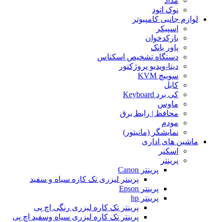
مداد
نوک اتود
لوازم جانبی کامپیوتر
اسپیکر
بارکدخوان
پاور بانک
دستگاه تشخیص اسکناس
دیتا-ویدیو پروژکتور
سوییچ KVM
کابل
کی برد Keyboard
ماوس
محافظ | رابط برق
مودم
نمایشگر (مانیتور)
ماشین های اداری
اسکنر
پرینتر
پرینتر Canon
پرینتر لیزری تک کاره سیاه و سفید
پرینتر Epson
پرینتر hp
پرینتر تک کاره لیزری رنگی اچ پی
پرینتر تک کاره لیزری سیاه وسفید اچ پی