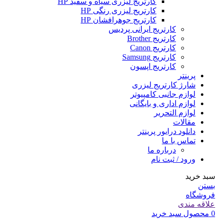
کارتریج لیزری سیاه و سفید HP
کارتریج لیزری رنگی HP
کارتریج جوهرافشان HP
کارتریج ایرانی پردیس
کارتریج Brother
کارتریج Canon
کارتریج Samsung
کارتریج اپسون
پرینتر
شارژ کارتریج لیزری
لوازم جانبی کامپیوتر
لوازم اداری و بایگانی
لوازم التحریر
مقالات
دانلود درایور پرینتر
تماس با ما
درباره ما
ورود / ثبت نام
سبد خرید
بستن
فروشگاه
علاقه مندی
0
محصول
سبد خرید