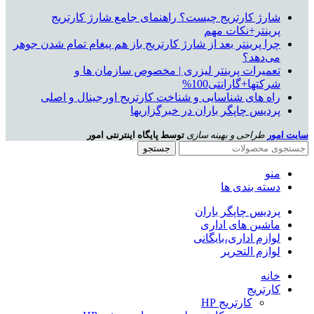
شارژ کارتریج چیست؟ راهنمای جامع شارژ کارتریج
پرینتر+نکات مهم
چرا پرینتر بعد از شارژ کارتریج باز هم پیغام تمام شدن جوهر
می‌دهد؟
تعمیرات پرینتر لیزری | مخصوص سازمان ها و
شرکتها+گارانتی100%
راه های شناسایی و شناخت کارتریج اورجینال و اصلی
پردیس چاپگر باران در خبرگزاریها
سایت امور
طراحی و بهینه سازی
توسط پایگاه اینترنتی امور
جستجو
منو
دسته بندی ها
پردیس چاپگر باران
ماشین های اداری
لوازم اداری،بایگانی
لوازم التحریر
خانه
کارتریج
کارتریج HP