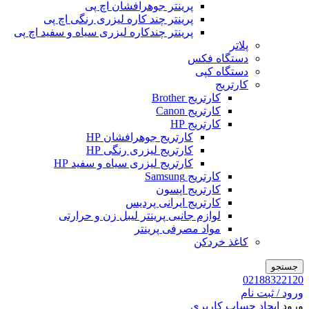
پرینتر جوهرافشان اچ پی
پرینتر چند کاره لیزری رنگی اچ پی
پرینتر چندکاره لیزری سیاه و سفید اچ پی
پلاتر
دستگاه فکس
دستگاه کپی
کارتریج
کارتریج Brother
کارتریج Canon
کارتریج HP
کارتریج جوهرافشان HP
کارتریج لیزری رنگی HP
کارتریج لیزری سیاه و سفید HP
کارتریج Samsung
کارتریج اپسون
کارتریج ایرانی پردیس
لوازم جانبی پرینتر لیبل زن و حرارتی
مواد مصرفی پرینتر
کاغذ خردکن
جستجو
02188322120
ورود / ثبت نام
ورود
ایجاد حساب کاربری