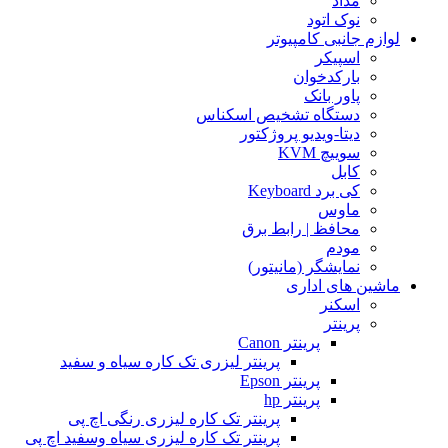
مداد
نوک اتود
لوازم جانبی کامپیوتر
اسپیکر
بارکدخوان
پاور بانک
دستگاه تشخیص اسکناس
دیتا-ویدیو پروژکتور
سوییچ KVM
کابل
کی برد Keyboard
ماوس
محافظ | رابط برق
مودم
نمایشگر (مانیتور)
ماشین های اداری
اسکنر
پرینتر
پرینتر Canon
پرینتر لیزری تک کاره سیاه و سفید
پرینتر Epson
پرینتر hp
پرینتر تک کاره لیزری رنگی اچ پی
پرینتر تک کاره لیزری سیاه وسفید اچ پی