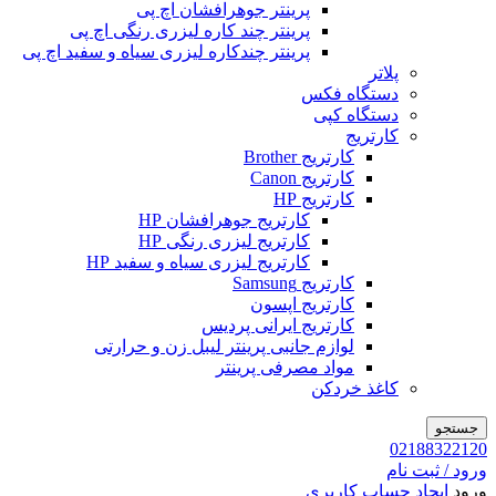
پرینتر جوهرافشان اچ پی
پرینتر چند کاره لیزری رنگی اچ پی
پرینتر چندکاره لیزری سیاه و سفید اچ پی
پلاتر
دستگاه فکس
دستگاه کپی
کارتریج
کارتریج Brother
کارتریج Canon
کارتریج HP
کارتریج جوهرافشان HP
کارتریج لیزری رنگی HP
کارتریج لیزری سیاه و سفید HP
کارتریج Samsung
کارتریج اپسون
کارتریج ایرانی پردیس
لوازم جانبی پرینتر لیبل زن و حرارتی
مواد مصرفی پرینتر
کاغذ خردکن
جستجو
02188322120
ورود / ثبت نام
ورود
ایجاد حساب کاربری