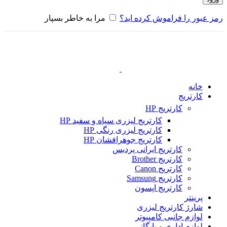
رمز عبور را فراموش کرده اید؟
مرا به خاطر بسپار
خانه
کارتریج
کارتریج HP
کارتریج لیزری سیاه و سفید HP
کارتریج لیزری رنگی HP
کارتریج جوهرافشان HP
کارتریج ایرانی پردیس
کارتریج Brother
کارتریج Canon
کارتریج Samsung
کارتریج اپسون
پرینتر
شارژ کارتریج لیزری
لوازم جانبی کامپیوتر
لوازم اداری و بایگانی