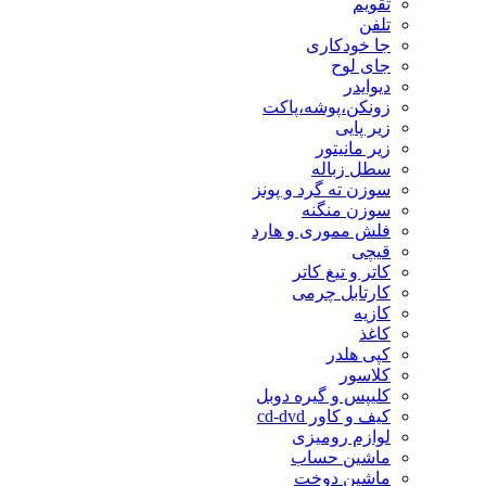
تقویم
تلفن
جا خودکاری
جای لوح
دیوایدر
زونکن،پوشه،پاکت
زیر پایی
زیر مانیتور
سطل زباله
سوزن ته گرد و پونز
سوزن منگنه
فلش مموری و هارد
قیچی
کاتر و تیغ کاتر
کارتابل چرمی
کازیه
کاغذ
کپی هلدر
کلاسور
کلیپس و گیره دوبل
کیف و کاور cd-dvd
لوازم رومیزی
ماشین حساب
ماشین دوخت