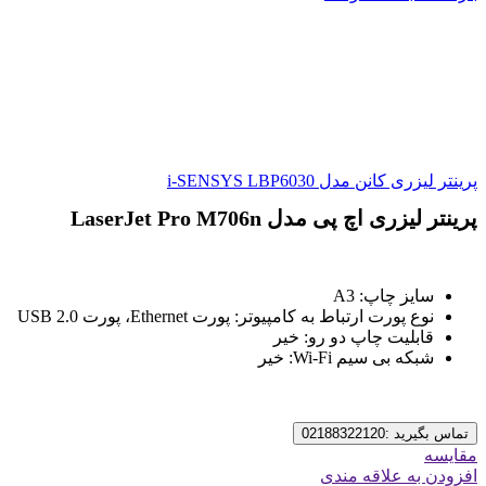
پرینتر لیزری کانن مدل i-SENSYS LBP6030
پرینتر لیزری اچ پی مدل LaserJet Pro M706n
سایز چاپ: A3
نوع پورت ارتباط به کامپیوتر: پورت Ethernet، پورت USB 2.0
قابلیت چاپ دو رو: خیر
شبکه بی سیم Wi-Fi: خیر
تماس بگیرید :02188322120
مقایسه
افزودن به علاقه مندی