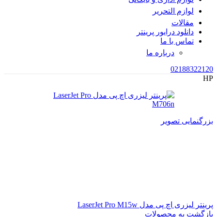
لوازم التحریر
مقالات
دانلود درایور پرینتر
تماس با ما
درباره ما
02188322120
HP
بزرگنمایی تصویر
پرینتر لیزری اچ پی مدل LaserJet Pro M15w
بازگشت به محصولات