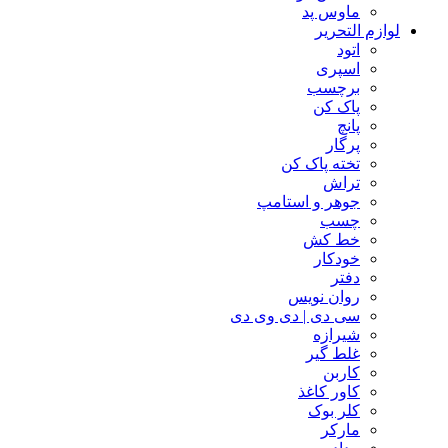
ماوس پد
لوازم التحریر
اتود
اسپری
برچسب
پاک کن
پانچ
پرگار
تخته پاک کن
تراش
جوهر و استامپ
چسب
خط کش
خودکار
دفتر
روان نویس
سی دی | دی وی دی
شیرازه
غلط گیر
کاربن
کاور کاغذ
کلر بوک
مارکر