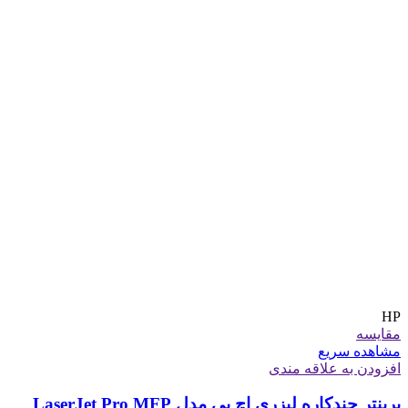
HP
مقایسه
مشاهده سریع
افزودن به علاقه مندی
پرینتر چندکاره لیزری اچ پی مدل LaserJet Pro MFP