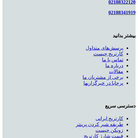
02188322120
02188341919
بیشتر بدانید
پرسش‌های متداول
کارتریج چیست
تماس با ما
درباره ما
مقالات
برخی از مشتریان ما
پرچابا در خبرگزاریها
دسترسی سریع
کارتریج ایرانی
طریقه شیر کردن پرینتر
زونکن چیست
قیمت شارژ کارتریج