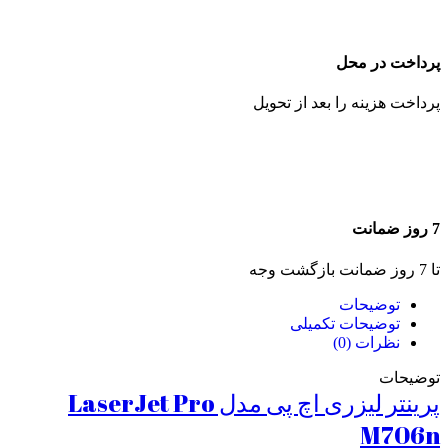
پرداخت در محل
پرداخت هزینه را بعد از تحویل
7 روز ضمانت
تا 7 روز ضمانت بازگشت وجه
توضیحات
توضیحات تکمیلی
نظرات (0)
توضیحات
پرینتر لیزری اچ پی مدل LaserJet Pro
M706n