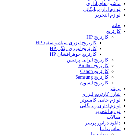
ماشین های اداری
لوازم اداری،بایگانی
لوازم التحریر
خانه
کارتریج
کارتریج HP
کارتریج لیزری سیاه و سفید HP
کارتریج لیزری رنگی HP
کارتریج جوهرافشان HP
کارتریج ایرانی پردیس
کارتریج Brother
کارتریج Canon
کارتریج Samsung
کارتریج اپسون
پرینتر
شارژ کارتریج لیزری
لوازم جانبی کامپیوتر
لوازم اداری و بایگانی
لوازم التحریر
مقالات
دانلود درایور پرینتر
تماس با ما
درباره ما