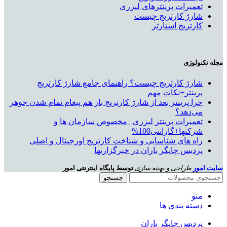
تعمیرات پرینترهای لیزری
شارژ کارتریج چیست
کارتریج استارتر
مجله تکنولوژی
شارژ کارتریج چیست؟ راهنمای جامع شارژ کارتریج
پرینتر+نکات مهم
چرا پرینتر بعد از شارژ کارتریج باز هم پیغام تمام شدن جوهر
می‌دهد؟
تعمیرات پرینتر لیزری | مخصوص سازمان ها و
شرکتها+گارانتی100%
راه های شناسایی و شناخت کارتریج اورجینال و اصلی
پردیس چاپگر باران در خبرگزاریها
سایت امور
طراحی و بهینه سازی
توسط پایگاه اینترنتی امور
جستجو
منو
دسته بندی ها
پردیس چاپگر باران