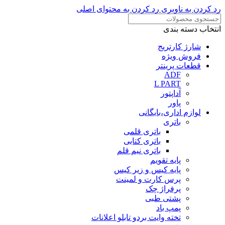
رد کردن به ناوبری
رد کردن به محتوای اصلی
انتخاب دسته بندی
شارژ کارتریج
فروش ویژه
قطعات پرینتر
ADF
L PART
آداپتور
پاور
لوازم اداری،بایگانی
باتری
باتری قلمی
باتری کتابی
باتری نیم قلم
پایه تقویم
پایه کیس و زیر کیس
پرس کارت و لمینت
پرفراژ چک
پشتی طبی
پمپ باد
تخته وایت بردو تابلو اعلانات