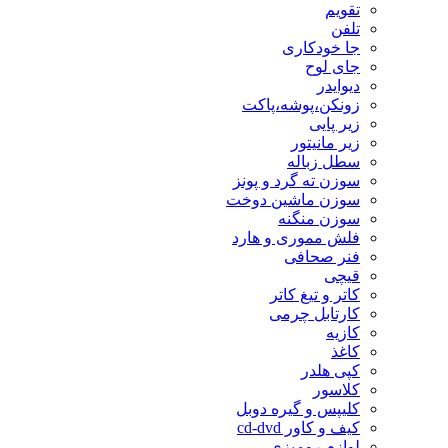
تقویم
تلفن
جا خودکاری
جای لوح
دیوایدر
زونکن،پوشه،پاکت
زیر پایی
زیر مانیتور
سطل زباله
سوزن ته گرد و پونز
سوزن ماشین دوخت
سوزن منگنه
فلش مموری و هارد
فنر صحافی
قیچی
کاتر و تیغ کاتر
کارتابل چرمی
کازیه
کاغذ
کپی هلدر
کلاسور
کلیپس و گیره دوبل
کیف و کاور cd-dvd
لوازم رومیزی