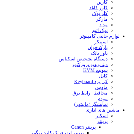
کاربن
کاور کاغذ
کلر بوک
مارکر
مداد
نوک اتود
لوازم جانبی کامپیوتر
اسپیکر
بارکدخوان
پاور بانک
دستگاه تشخیص اسکناس
دیتا-ویدیو پروژکتور
سوییچ KVM
کابل
کی برد Keyboard
ماوس
محافظ | رابط برق
مودم
نمایشگر (مانیتور)
ماشین های اداری
اسکنر
پرینتر
پرینتر Canon
پرینتر لیزری تک کاره رنگی