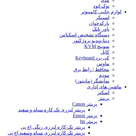
مداد
نوک اتود
لوازم جانبی کامپیوتر
اسپیکر
بارکدخوان
پاور بانک
دستگاه تشخیص اسکناس
دیتا-ویدیو پروژکتور
سوییچ KVM
کابل
کی برد Keyboard
ماوس
محافظ | رابط برق
مودم
نمایشگر (مانیتور)
ماشین های اداری
اسکنر
پرینتر
پرینتر Canon
پرینتر لیزری تک کاره سیاه و سفید
پرینتر Epson
پرینتر hp
پرینتر تک کاره لیزری رنگی اچ پی
پرینتر تک کاره لیزری سیاه وسفید اچ پی