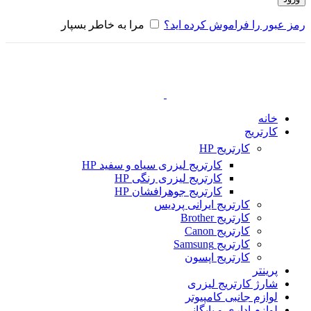
رمز عبور را فراموش کرده اید؟
مرا به خاطر بسپار
خانه
کارتریج
کارتریج HP
کارتریج لیزری سیاه و سفید HP
کارتریج لیزری رنگی HP
کارتریج جوهرافشان HP
کارتریج ایرانی پردیس
کارتریج Brother
کارتریج Canon
کارتریج Samsung
کارتریج اپسون
پرینتر
شارژ کارتریج لیزری
لوازم جانبی کامپیوتر
لوازم اداری و بایگانی