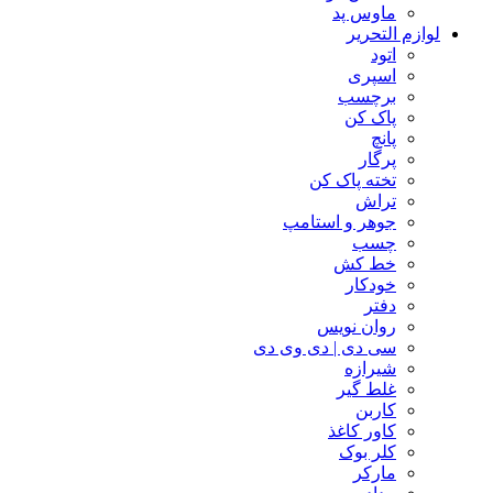
ماوس پد
لوازم التحریر
اتود
اسپری
برچسب
پاک کن
پانچ
پرگار
تخته پاک کن
تراش
جوهر و استامپ
چسب
خط کش
خودکار
دفتر
روان نویس
سی دی | دی وی دی
شیرازه
غلط گیر
کاربن
کاور کاغذ
کلر بوک
مارکر