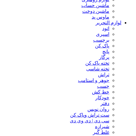
ماشین حساب
ماشین دوخت
ماوس پد
لوازم التحریر
اتود
اسپری
برچسب
پاک کن
پانچ
پرگار
تخته پاک کن
تخته شاسی
تراش
جوهر و استامپ
چسب
خط کش
خودکار
دفتر
روان نویس
ست تراش وپاک کن
سی دی | دی وی دی
شیرازه
غلط گیر