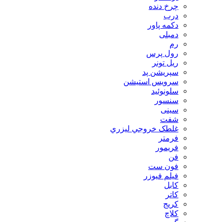
چرخ دنده
درب
دکمه پاور
دمبلی
رم
رول پرس
ریل تونر
سپریشن پد
سرویس استیشن
سلونوئید
سنسور
سینی
شفت
غلطک خروجي ليزري
فرمتر
فریمور
فن
فون ست
فیلم فیوزر
کابل
کاتر
کریج
کلاچ