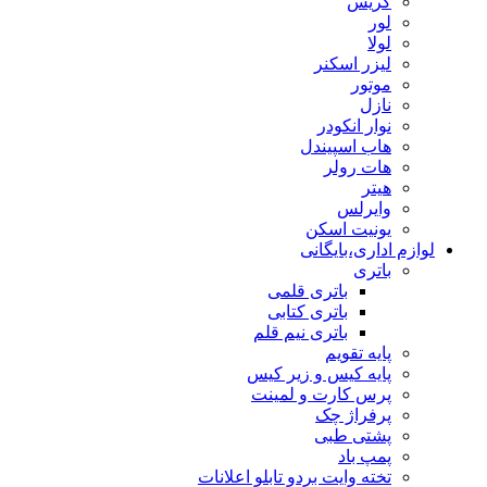
گریس
لور
لولا
لیزر اسکنر
موتور
نازل
نوار انکودر
هاب اسپیندل
هات رولر
هیتر
وایرلس
یونیت اسکن
لوازم اداری،بایگانی
باتری
باتری قلمی
باتری کتابی
باتری نیم قلم
پایه تقویم
پایه کیس و زیر کیس
پرس کارت و لمینت
پرفراژ چک
پشتی طبی
پمپ باد
تخته وایت بردو تابلو اعلانات