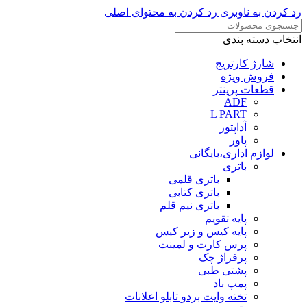
رد کردن به ناوبری
رد کردن به محتوای اصلی
انتخاب دسته بندی
شارژ کارتریج
فروش ویژه
قطعات پرینتر
ADF
L PART
آداپتور
پاور
لوازم اداری،بایگانی
باتری
باتری قلمی
باتری کتابی
باتری نیم قلم
پایه تقویم
پایه کیس و زیر کیس
پرس کارت و لمینت
پرفراژ چک
پشتی طبی
پمپ باد
تخته وایت بردو تابلو اعلانات