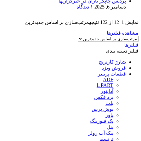
پردیس چاپگر باران در خبرگزاریها
دسامبر 6, 2025
۱ دیدگاه
نمایش 1–12 از 122 نتیجه
مرتب‌سازی بر اساس جدیدترین
مشاهده فیلترها
فیلترها
فیلتر دسته بندی
شارژ کارتریج
فروش ویژه
قطعات پرینتر
ADF
L PART
آداپتور
برد فکس
بلت
بوش پرس
پاور
پک فیوزینگ
پنل
پیک آپ رولر
ترنسفر