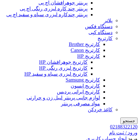
پرینتر جوهرافشان اچ پی
پرینتر چند کاره لیزری رنگی اچ پی
پرینتر چندکاره لیزری سیاه و سفید اچ پی
پلاتر
دستگاه فکس
دستگاه کپی
کارتریج
کارتریج Brother
کارتریج Canon
کارتریج HP
کارتریج جوهرافشان HP
کارتریج لیزری رنگی HP
کارتریج لیزری سیاه و سفید HP
کارتریج Samsung
کارتریج اپسون
کارتریج ایرانی پردیس
لوازم جانبی پرینتر لیبل زن و حرارتی
مواد مصرفی پرینتر
کاغذ خردکن
جستجو
02188322120
ورود / ثبت نام
ورود
ایجاد حساب کاربری