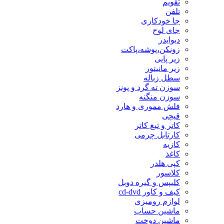
تقویم
تلفن
جا خودکاری
جای لوح
دیوایدر
زونکن،پوشه،پاکت
زیر پایی
زیر مانیتور
سطل زباله
سوزن ته گرد و پونز
سوزن منگنه
فلش مموری و هارد
قیچی
کاتر و تیغ کاتر
کارتابل چرمی
کازیه
کاغذ
کپی هلدر
کلاسور
کلیپس و گیره دوبل
کیف و کاور cd-dvd
لوازم رومیزی
ماشین حساب
ماشین دوخت