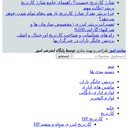
شارژ کارتریج چیست؟ راهنمای جامع شارژ کارتریج
پرینتر+نکات مهم
چرا پرینتر بعد از شارژ کارتریج باز هم پیغام تمام شدن جوهر
می‌دهد؟
تعمیرات پرینتر لیزری | مخصوص سازمان ها و
شرکتها+گارانتی100%
راه های شناسایی و شناخت کارتریج اورجینال و اصلی
پردیس چاپگر باران در خبرگزاریها
سایت امور
طراحی و بهینه سازی
توسط پایگاه اینترنتی امور
جستجو
منو
دسته بندی ها
پردیس چاپگر باران
ماشین های اداری
لوازم اداری،بایگانی
لوازم التحریر
خانه
کارتریج
کارتریج HP
کارتریج لیزری سیاه و سفید HP