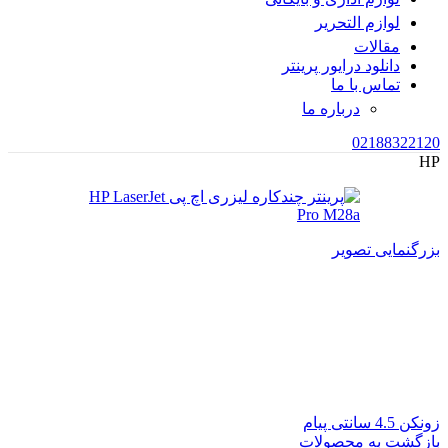
لوازم التحریر
مقالات
دانلود درایور پرینتر
تماس با ما
درباره ما
02188322120
HP
بزرگنمایی تصویر
زونکن 4.5 سانتی پیام
بازگشت به محصولات