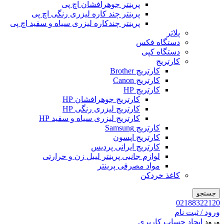
پرینتر جوهرافشان اچ پی
پرینتر چند کاره لیزری رنگی اچ پی
پرینتر چندکاره لیزری سیاه و سفید اچ پی
پلاتر
دستگاه فکس
دستگاه کپی
کارتریج
کارتریج Brother
کارتریج Canon
کارتریج HP
کارتریج جوهرافشان HP
کارتریج لیزری رنگی HP
کارتریج لیزری سیاه و سفید HP
کارتریج Samsung
کارتریج اپسون
کارتریج ایرانی پردیس
لوازم جانبی پرینتر لیبل زن و حرارتی
مواد مصرفی پرینتر
کاغذ خردکن
جستجو
02188322120
ورود / ثبت نام
ورود
ایجاد حساب کاربری