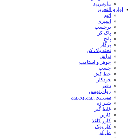
ماوس پد
لوازم التحریر
اتود
اسپری
برچسب
پاک کن
پانچ
پرگار
تخته پاک کن
تراش
جوهر و استامپ
چسب
خط کش
خودکار
دفتر
روان نویس
سی دی | دی وی دی
شیرازه
غلط گیر
کاربن
کاور کاغذ
کلر بوک
مارکر