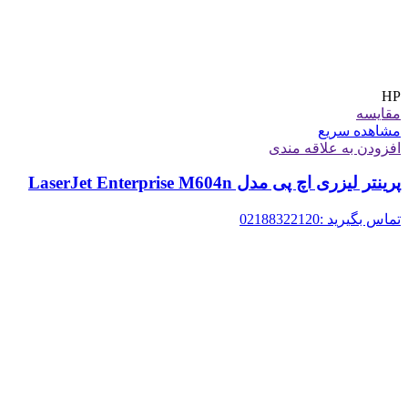
HP
مقایسه
مشاهده سریع
افزودن به علاقه مندی
پرینتر لیزری اچ پی مدل LaserJet Enterprise M604n
تماس بگیرید :02188322120