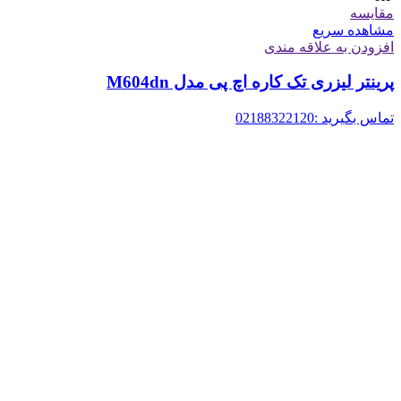
مقایسه
مشاهده سریع
افزودن به علاقه مندی
پرینتر لیزری تک کاره اچ پی مدل M604dn
تماس بگیرید :02188322120