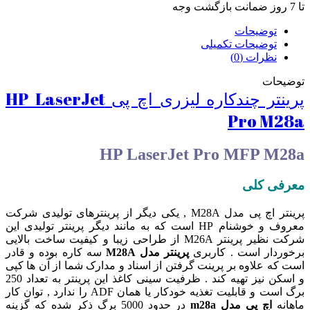
تا 7 روز ضمانت بازگشت وجه
توضیحات
توضیحات تکمیلی
نظرات (0)
توضیحات
پرینتر چندکاره لیزری اچ پی HP LaserJet
Pro M28a
HP LaserJet Pro MFP M28a
معرفی کلی
پرینتر اچ پی مدل M28A , یکی دیگر از پرینترهای تولیدی شرکت
معروف و خوشنام HP است که به مانند دیگر پرینتر تولیدی این
شرکت نظیر پرینتر M26A از طراحی زیبا و کیفیت ساخت بالایی
برخوردار است . کاربری
پرینتر مدل M28A
سه کاره بوده و قادر
است که علاوه بر پرینت گرفتن از اسناد و مدارک شما از آن ها کپی
و اسکن نیز تهیه کند . ظرفیت سینی کاغذ این پرینتر به تعداد 250
برگ است و قابلیت تغذیه خودکار یا همان ADF را ندارد , توان کار
ماهانه
اچ پی مدل m28a
در حدود 5000 برگ ذکر شده که گزینه