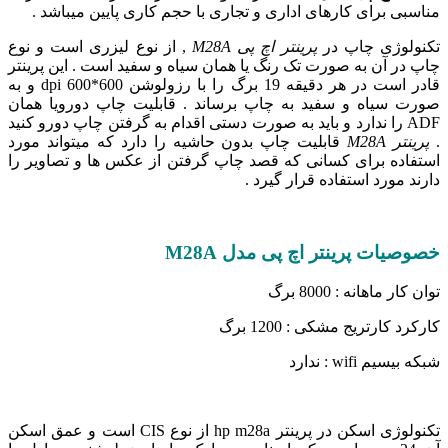
مناسبی برای کارهای اداری و تجاری با حجم کاری پایین میباشد .
تکنولوژی چاپ در
پرینتر اچ پی M28A
, از نوع لیزری است و نوع
چاپ در آن به صورت تک رنگ یا همان سیاه و سفید است . این پرینتر
قادر است در هر دقیقه 19 برگ را با رزولوشن 600*600 dpi و به
صورت سیاه و سفید به چاپ برساند . قابلیت چاپ دورویا همان
ADF را ندارد و باید به صورت دستی اقدام به گرفتن چاپ دورو کنید
.
پرینتر M28A
قابلیت چاپ بدون حاشیه را دارد که میتواند مورد
استفاده برای کسانی که قصد چاپ گرفتن از عکس ها و تصاویر را
دارند مورد استفاده قرار گیرد .
خصوصیات پرینتر اچ پی مدل M28A
توان کار ماهانه : 8000 برگ
کارکرد کارتریج مشکی : 1200 برگ
شبکه بیسیم wifi : ندارد
تکنولوژی اسکن در پرینتر hp m28a از نوع CIS است و عمق اسکن