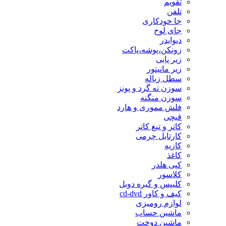
تقویم
تلفن
جا خودکاری
جای لوح
دیوایدر
زونکن،پوشه،پاکت
زیر پایی
زیر مانیتور
سطل زباله
سوزن ته گرد و پونز
سوزن منگنه
فلش مموری و هارد
قیچی
کاتر و تیغ کاتر
کارتابل چرمی
کازیه
کاغذ
کپی هلدر
کلاسور
کلیپس و گیره دوبل
کیف و کاور cd-dvd
لوازم رومیزی
ماشین حساب
ماشین دوخت