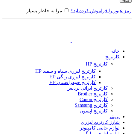
رمز عبور را فراموش کرده اید؟
مرا به خاطر بسپار
خانه
کارتریج
کارتریج HP
کارتریج لیزری سیاه و سفید HP
کارتریج لیزری رنگی HP
کارتریج جوهرافشان HP
کارتریج ایرانی پردیس
کارتریج Brother
کارتریج Canon
کارتریج Samsung
کارتریج اپسون
پرینتر
شارژ کارتریج لیزری
لوازم جانبی کامپیوتر
لوازم اداری و بایگانی