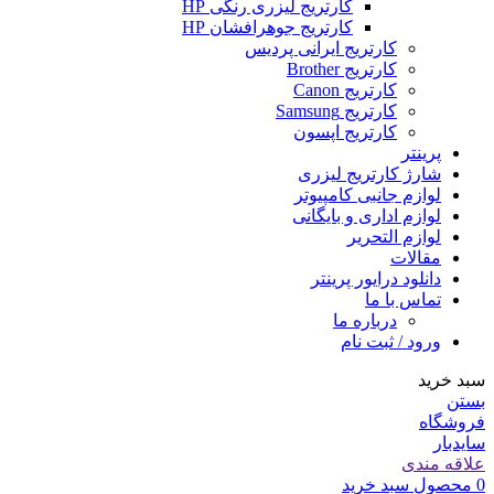
کارتریج لیزری رنگی HP
کارتریج جوهرافشان HP
کارتریج ایرانی پردیس
کارتریج Brother
کارتریج Canon
کارتریج Samsung
کارتریج اپسون
پرینتر
شارژ کارتریج لیزری
لوازم جانبی کامپیوتر
لوازم اداری و بایگانی
لوازم التحریر
مقالات
دانلود درایور پرینتر
تماس با ما
درباره ما
ورود / ثبت نام
سبد خرید
بستن
فروشگاه
سایدبار
علاقه مندی
0
محصول
سبد خرید