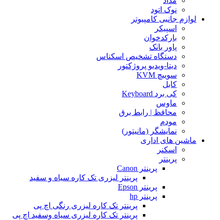
مداد
نوک اتود
لوازم جانبی کامپیوتر
اسپیکر
بارکدخوان
پاور بانک
دستگاه تشخیص اسکناس
دیتا-ویدیو پروژکتور
سوییچ KVM
کابل
کی برد Keyboard
ماوس
محافظ | رابط برق
مودم
نمایشگر (مانیتور)
ماشین های اداری
اسکنر
پرینتر
پرینتر Canon
پرینتر لیزری تک کاره سیاه و سفید
پرینتر Epson
پرینتر hp
پرینتر تک کاره لیزری رنگی اچ پی
پرینتر تک کاره لیزری سیاه وسفید اچ پی