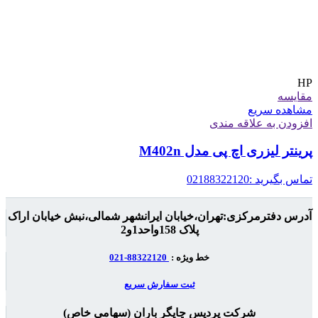
HP
مقایسه
مشاهده سریع
افزودن به علاقه مندی
پرینتر لیزری اچ پی مدل M402n
تماس بگیرید :02188322120
آدرس دفترمرکزی:تهران،خیابان ایرانشهر شمالی،نبش خیابان اراک
پلاک 158واحد1و2
خط ویژه :
88322120-021
ثبت سفارش سریع
شرکت پردیس چاپگر باران (سهامی خاص)