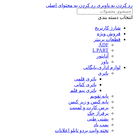
رد کردن به ناوبری
رد کردن به محتوای اصلی
انتخاب دسته بندی
شارژ کارتریج
فروش ویژه
قطعات پرینتر
ADF
L PART
آداپتور
پاور
لوازم اداری،بایگانی
باتری
باتری قلمی
باتری کتابی
باتری نیم قلم
پایه تقویم
پایه کیس و زیر کیس
پرس کارت و لمینت
پرفراژ چک
پشتی طبی
پمپ باد
تخته وایت بردو تابلو اعلانات