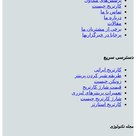
پرسش‌های متداول
کارتریج چیست
تماس با ما
درباره ما
مقالات
برخی از مشتریان ما
پرچابا در خبرگزاریها
دسترسی سریع
کارتریج ایرانی
طریقه شیر کردن پرینتر
زونکن چیست
قیمت شارژ کارتریج
تعمیرات پرینترهای لیزری
شارژ کارتریج چیست
کارتریج استارتر
مجله تکنولوژی