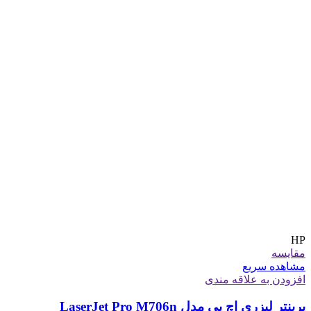
HP
مقایسه
مشاهده سریع
افزودن به علاقه مندی
پرینتر لیزری اچ پی مدل LaserJet Pro M706n