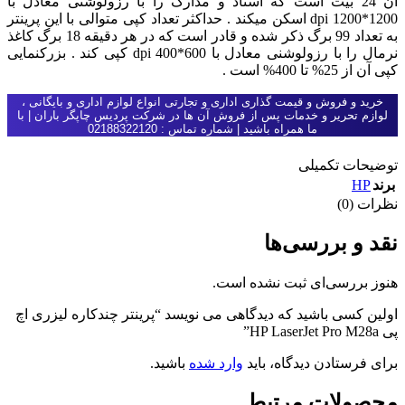
آن 24 بیت است که اسناد و مدارک را با رزولوشنی معادل با
1200*1200 dpi اسکن میکند . حداکثر تعداد کپی متوالی با این پرینتر
به تعداد 99 برگ ذکر شده و قادر است که در هر دقیقه 18 برگ کاغذ
نرمال را با رزولوشنی معادل با 600*400 dpi کپی کند . بزرکنمایی
کپی آن از 25% تا 400% است .
خرید و فروش و قیمت گذاری اداری و تجارتی انواع لوازم اداری و بایگانی ،
لوازم تحریر و خدمات پس از فروش آن ها در شرکت پردیس چاپگر باران | با
ما همراه باشید | شماره تماس : 02188322120
توضیحات تکمیلی
HP
برند
نظرات (0)
نقد و بررسی‌ها
هنوز بررسی‌ای ثبت نشده است.
اولین کسی باشید که دیدگاهی می نویسد “پرینتر چندکاره لیزری اچ
پی HP LaserJet Pro M28a”
برای فرستادن دیدگاه، باید
وارد شده
باشید.
محصولات مرتبط