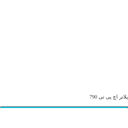
پلاتر اچ پی تی 790
تماس بگیرید :02188322120