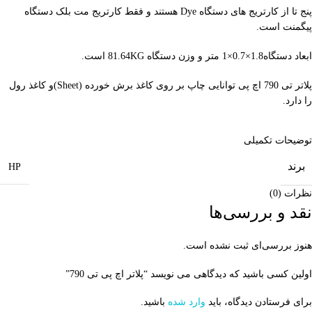
پنج تا از کارتریج های دستگاه Dye هستند و فقط کارتریج مت بلک دستگاه
پیگمنت است.
ابعاد دستگاه1.8×0.7×1 متر و وزن دستگاه 81.64KG است.
پلاتر تی 790 اچ پی توانایی چاپ بر روی کاغذ برش خورده (Sheet)و کاغذ رول
را دارد.
توضیحات تکمیلی
برند
HP
نظرات (0)
نقد و بررسی‌ها
هنوز بررسی‌ای ثبت نشده است.
اولین کسی باشید که دیدگاهی می نویسد “پلاتر اچ پی تی 790”
برای فرستادن دیدگاه، باید
وارد شده
باشید.