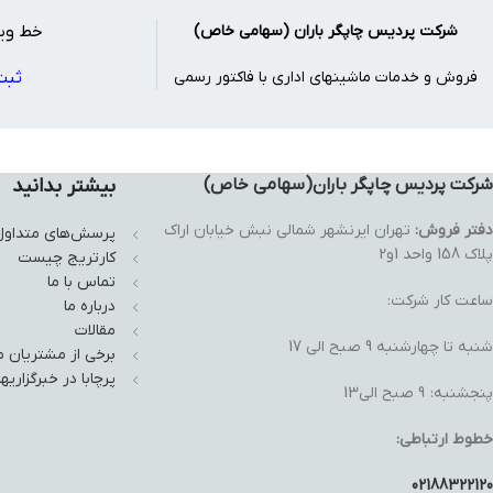
شرکت پردیس چاپگر باران (سهامی خاص)
خط ویژ
فروش و خدمات ماشینهای اداری با فاکتور رسمی
ثبت
شرکت پردیس چاپگر باران(سهامی خاص)
بیشتر بدانید
دفتر فروش:
تهران ایرنشهر شمالی نبش خیابان اراک
پرسش‌های متداول
پلاک 158 واحد 1و2
کارتریج چیست
تماس با ما
ساعت کار شرکت:
درباره ما
مقالات
شنبه تا چهارشنبه 9 صبح الی 17
برخی از مشتریان م
پرچابا در خبرگزاریها
پنجشنبه: 9 صبح الی13
خطوط ارتباطی:
02188322120