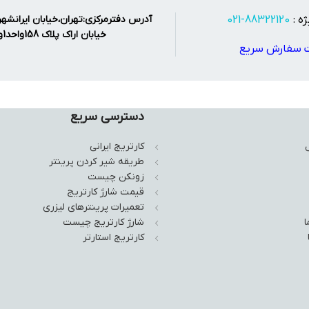
ه :
88322120-021
آدرس دفترمرکزی:تهران،خیابان ایرانشه
خیابان اراک پلاک 158واحد1و2
 سفارش سریع
دسترسی سریع
کارتریج ایرانی
طریقه شیر کردن پرینتر
زونکن چیست
قیمت شارژ کارتریج
تعمیرات پرینترهای لیزری
ا
شارژ کارتریج چیست
کارتریج استارتر