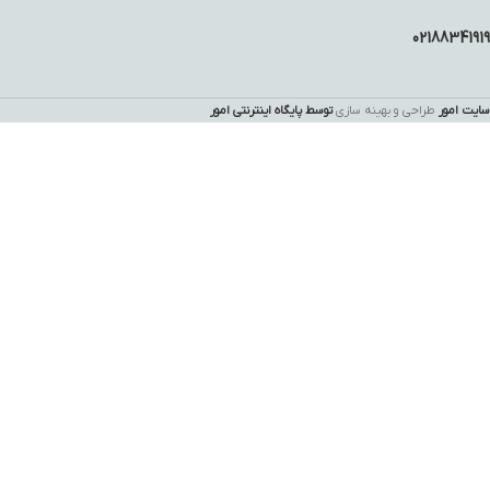
02188341919
سایت امور
طراحی و بهینه سازی
توسط پایگاه اینترنتی امور