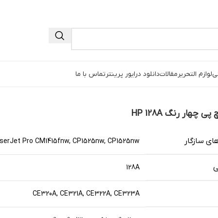
نی
لوازم التحریر
مقالات
دانلود درایور پرینتر
تماس با ما
ی چهار رنگ HP 128A
ای سازگار
serJet Pro CM1415fnw, CP1525nw, CP1525nw
ی
128A
CE320A, CE321A, CE322A, CE323A