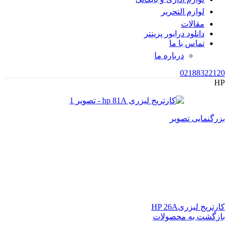
لوازم التحریر
مقالات
دانلود درایور پرینتر
تماس با ما
درباره ما
02188322120
HP
بزرگنمایی تصویر
کارتریج لیزریHP 26A
بازگشت به محصولات