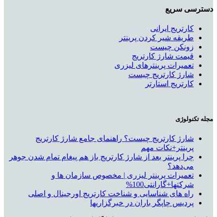
دسترسی سریع
کارتریج ایرانی
طریقه شیر کردن پرینتر
زونکن چیست
قیمت شارژ کارتریج
تعمیرات پرینترهای لیزری
شارژ کارتریج چیست
کارتریج استارتر
مجله تکنولوژی
شارژ کارتریج چیست؟ راهنمای جامع شارژ کارتریج
پرینتر+نکات مهم
چرا پرینتر بعد از شارژ کارتریج باز هم پیغام تمام شدن جوهر
می‌دهد؟
تعمیرات پرینتر لیزری | مخصوص سازمان ها و
شرکتها+گارانتی100%
راه های شناسایی و شناخت کارتریج اورجینال و اصلی
پردیس چاپگر باران در خبرگزاریها