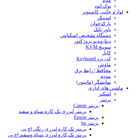
مداد
نوک اتود
لوازم جانبی کامپیوتر
اسپیکر
بارکدخوان
پاور بانک
دستگاه تشخیص اسکناس
دیتا-ویدیو پروژکتور
سوییچ KVM
کابل
کی برد Keyboard
ماوس
محافظ | رابط برق
مودم
نمایشگر (مانیتور)
ماشین های اداری
اسکنر
پرینتر
پرینتر Canon
پرینتر لیزری تک کاره سیاه و سفید
پرینتر Epson
پرینتر hp
پرینتر تک کاره لیزری رنگی اچ پی
پرینتر تک کاره لیزری سیاه وسفید اچ پی