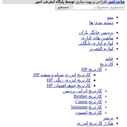
سایت امور
طراحی و بهینه سازی
توسط پایگاه اینترنتی امور
جستجو
منو
دسته بندی ها
پردیس چاپگر باران
ماشین های اداری
لوازم اداری،بایگانی
لوازم التحریر
خانه
کارتریج
کارتریج HP
کارتریج لیزری سیاه و سفید HP
کارتریج لیزری رنگی HP
کارتریج جوهرافشان HP
کارتریج ایرانی پردیس
کارتریج Brother
کارتریج Canon
کارتریج Samsung
کارتریج اپسون
پرینتر
شارژ کارتریج لیزری