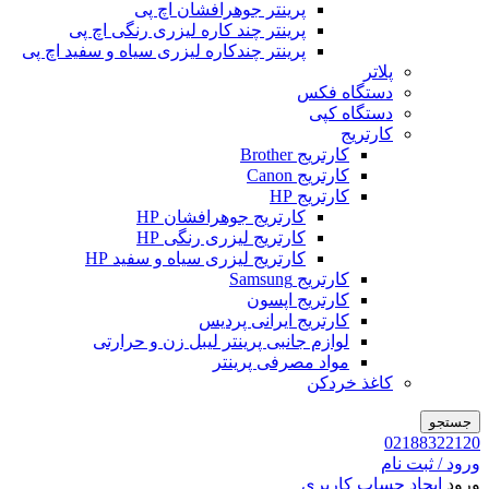
پرینتر جوهرافشان اچ پی
پرینتر چند کاره لیزری رنگی اچ پی
پرینتر چندکاره لیزری سیاه و سفید اچ پی
پلاتر
دستگاه فکس
دستگاه کپی
کارتریج
کارتریج Brother
کارتریج Canon
کارتریج HP
کارتریج جوهرافشان HP
کارتریج لیزری رنگی HP
کارتریج لیزری سیاه و سفید HP
کارتریج Samsung
کارتریج اپسون
کارتریج ایرانی پردیس
لوازم جانبی پرینتر لیبل زن و حرارتی
مواد مصرفی پرینتر
کاغذ خردکن
جستجو
02188322120
ورود / ثبت نام
ورود
ایجاد حساب کاربری