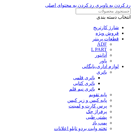
رد کردن به ناوبری
رد کردن به محتوای اصلی
انتخاب دسته بندی
شارژ کارتریج
فروش ویژه
قطعات پرینتر
ADF
L PART
آداپتور
پاور
لوازم اداری،بایگانی
باتری
باتری قلمی
باتری کتابی
باتری نیم قلم
پایه تقویم
پایه کیس و زیر کیس
پرس کارت و لمینت
پرفراژ چک
پشتی طبی
پمپ باد
تخته وایت بردو تابلو اعلانات