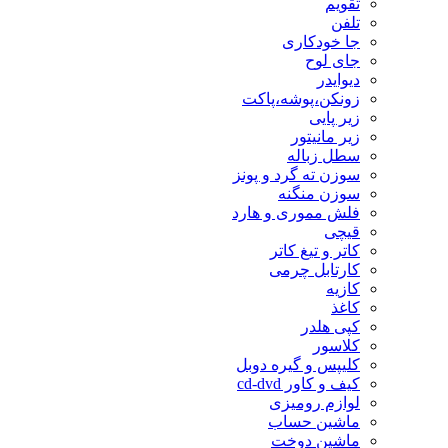
تقویم
تلفن
جا خودکاری
جای لوح
دیوایدر
زونکن،پوشه،پاکت
زیر پایی
زیر مانیتور
سطل زباله
سوزن ته گرد و پونز
سوزن منگنه
فلش مموری و هارد
قیچی
کاتر و تیغ کاتر
کارتابل چرمی
کازیه
کاغذ
کپی هلدر
کلاسور
کلیپس و گیره دوبل
کیف و کاور cd-dvd
لوازم رومیزی
ماشین حساب
ماشین دوخت