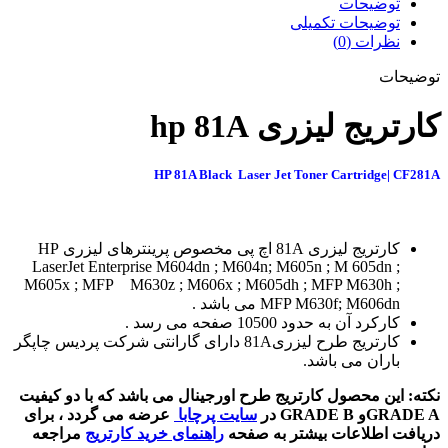
توضیحات
توضیحات تکمیلی
نظرات (0)
توضیحات
کارتریج لیزری hp 81A
HP 81A Black Laser Jet Toner Cartridge| CF281A
کارتریج لیزری 81A اچ پی مخصوص پرینترهای لیزری HP
LaserJet Enterprise M604dn ; M604n; M605n ; M 605dn ;
M605x ; MFP M630z ; M606x ; M605dh ; MFP M630h ;
MFP M630f; M606dn می باشد .
کارکرد آن به حدود 10500 صفحه می رسد .
کارتریج طرح لیزری81A دارای گارانتی شرکت پردیس چاپگر
باران می باشد.
نکته: این محصول کارتریج طرح اورجینال می باشد که با دو کیفیت
GRADE Aو GRADE B در
سایت پرچابا
عرضه می گردد ، برای
دریافت اطلاعات بیشتر به صفحه
راهنمای خرید کارتریج
مراجعه