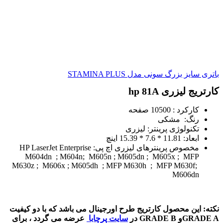
باتری سایز بزرگ سونی مدل STAMINA PLUS
کارتریج لیزری hp 81A
کارکرد : 10500 صفحه
رنگ: مشکی
تکنولوژی پرینتر: لیزری
ابعاد: 11.81 * 7.6 * 15.39 اینچ
مخصوص پرینترهای لیزری اچ پی: HP LaserJet Enterprise
M604dn ; M604n; M605n ; M605dn ; M605x ; MFP
M630z ; M606x ; M605dh ; MFP M630h ; MFP M630f;
M606dn
نکته: این محصول کارتریج طرح اورجینال می باشد که با دو کیفیت
GRADE Aو GRADE B در
سایت پرچابا
عرضه می گردد ، برای