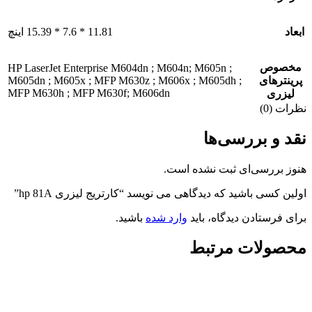
ابعاد
11.81 * 7.6 * 15.39 اینچ
مخصوص
HP LaserJet Enterprise M604dn ; M604n; M605n ;
M605dn ; M605x ; MFP M630z ; M606x ; M605dh ;
پرینترهای
MFP M630h ; MFP M630f; M606dn
لیزری
نظرات (0)
نقد و بررسی‌ها
هنوز بررسی‌ای ثبت نشده است.
اولین کسی باشید که دیدگاهی می نویسد “کارتریج لیزری hp 81A”
برای فرستادن دیدگاه، باید
وارد شده
باشید.
محصولات مرتبط