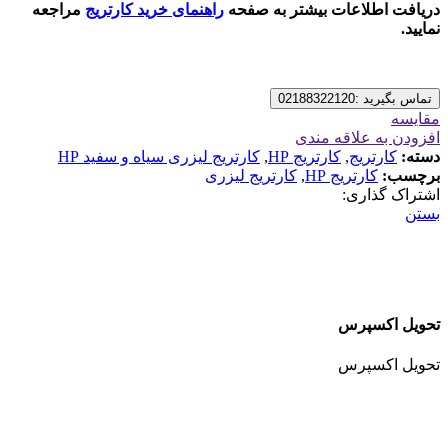
دریافت اطلاعات بیشتر به صفحه
راهنمای خرید کارتریج
مراجعه
نمایید.
تماس بگیرید :02188322120
مقایسه
افزودن به علاقه مندی
دسته:
کارتریج
,
کارتریج HP
,
کارتریج لیزری سیاه و سفید HP
برچسب:
کارتریج HP
,
کارتریج لیزری
اشتراک گذاری:
بستن
تحویل اکسپرس
تحویل اکسپرس