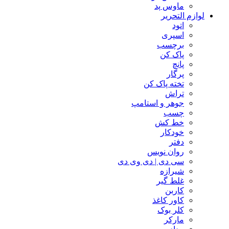
ماوس پد
لوازم التحریر
اتود
اسپری
برچسب
پاک کن
پانچ
پرگار
تخته پاک کن
تراش
جوهر و استامپ
چسب
خط کش
خودکار
دفتر
روان نویس
سی دی | دی وی دی
شیرازه
غلط گیر
کاربن
کاور کاغذ
کلر بوک
مارکر