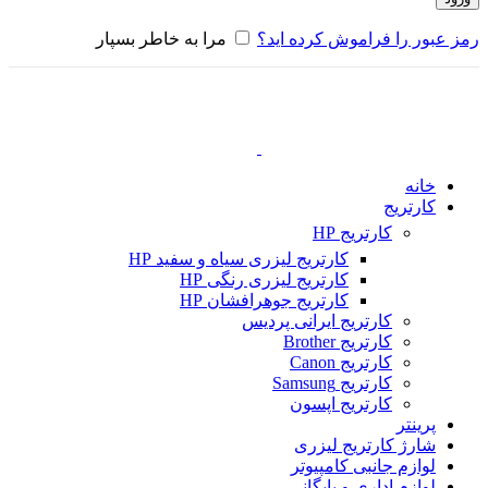
رمز عبور را فراموش کرده اید؟
مرا به خاطر بسپار
خانه
کارتریج
کارتریج HP
کارتریج لیزری سیاه و سفید HP
کارتریج لیزری رنگی HP
کارتریج جوهرافشان HP
کارتریج ایرانی پردیس
کارتریج Brother
کارتریج Canon
کارتریج Samsung
کارتریج اپسون
پرینتر
شارژ کارتریج لیزری
لوازم جانبی کامپیوتر
لوازم اداری و بایگانی