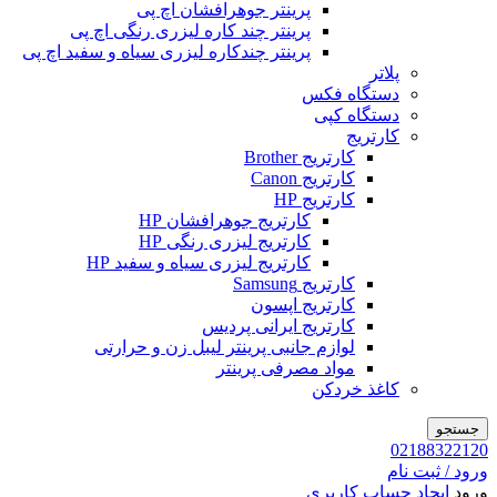
پرینتر جوهرافشان اچ پی
پرینتر چند کاره لیزری رنگی اچ پی
پرینتر چندکاره لیزری سیاه و سفید اچ پی
پلاتر
دستگاه فکس
دستگاه کپی
کارتریج
کارتریج Brother
کارتریج Canon
کارتریج HP
کارتریج جوهرافشان HP
کارتریج لیزری رنگی HP
کارتریج لیزری سیاه و سفید HP
کارتریج Samsung
کارتریج اپسون
کارتریج ایرانی پردیس
لوازم جانبی پرینتر لیبل زن و حرارتی
مواد مصرفی پرینتر
کاغذ خردکن
جستجو
02188322120
ورود / ثبت نام
ورود
ایجاد حساب کاربری