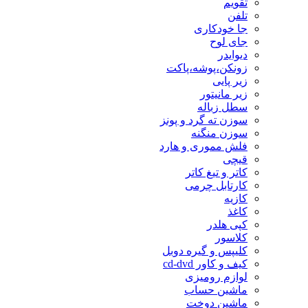
تقویم
تلفن
جا خودکاری
جای لوح
دیوایدر
زونکن،پوشه،پاکت
زیر پایی
زیر مانیتور
سطل زباله
سوزن ته گرد و پونز
سوزن منگنه
فلش مموری و هارد
قیچی
کاتر و تیغ کاتر
کارتابل چرمی
کازیه
کاغذ
کپی هلدر
کلاسور
کلیپس و گیره دوبل
کیف و کاور cd-dvd
لوازم رومیزی
ماشین حساب
ماشین دوخت