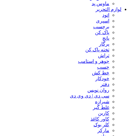
ماوس پد
لوازم التحریر
اتود
اسپری
برچسب
پاک کن
پانچ
پرگار
تخته پاک کن
تراش
جوهر و استامپ
چسب
خط کش
خودکار
دفتر
روان نویس
سی دی | دی وی دی
شیرازه
غلط گیر
کاربن
کاور کاغذ
کلر بوک
مارکر