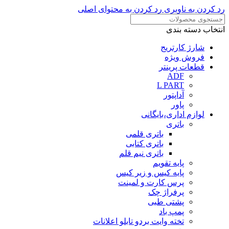
رد کردن به ناوبری
رد کردن به محتوای اصلی
انتخاب دسته بندی
شارژ کارتریج
فروش ویژه
قطعات پرینتر
ADF
L PART
آداپتور
پاور
لوازم اداری،بایگانی
باتری
باتری قلمی
باتری کتابی
باتری نیم قلم
پایه تقویم
پایه کیس و زیر کیس
پرس کارت و لمینت
پرفراژ چک
پشتی طبی
پمپ باد
تخته وایت بردو تابلو اعلانات