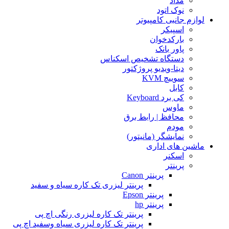
مداد
نوک اتود
لوازم جانبی کامپیوتر
اسپیکر
بارکدخوان
پاور بانک
دستگاه تشخیص اسکناس
دیتا-ویدیو پروژکتور
سوییچ KVM
کابل
کی برد Keyboard
ماوس
محافظ | رابط برق
مودم
نمایشگر (مانیتور)
ماشین های اداری
اسکنر
پرینتر
پرینتر Canon
پرینتر لیزری تک کاره سیاه و سفید
پرینتر Epson
پرینتر hp
پرینتر تک کاره لیزری رنگی اچ پی
پرینتر تک کاره لیزری سیاه وسفید اچ پی