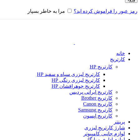
رمز عبور را فراموش کرده اید؟
مرا به خاطر بسپار
خانه
کارتریج
کارتریج HP
کارتریج لیزری سیاه و سفید HP
کارتریج لیزری رنگی HP
کارتریج جوهرافشان HP
کارتریج ایرانی پردیس
کارتریج Brother
کارتریج Canon
کارتریج Samsung
کارتریج اپسون
پرینتر
شارژ کارتریج لیزری
لوازم جانبی کامپیوتر
لوازم اداری و بایگانی