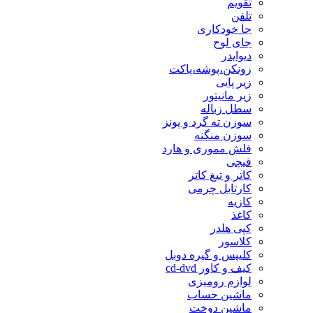
تقویم
تلفن
جا خودکاری
جای لوح
دیوایدر
زونکن،پوشه،پاکت
زیر پایی
زیر مانیتور
سطل زباله
سوزن ته گرد و پونز
سوزن منگنه
فلش مموری و هارد
قیچی
کاتر و تیغ کاتر
کارتابل چرمی
کازیه
کاغذ
کپی هلدر
کلاسور
کلیپس و گیره دوبل
کیف و کاور cd-dvd
لوازم رومیزی
ماشین حساب
ماشین دوخت