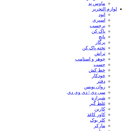
ماوس پد
لوازم التحریر
اتود
اسپری
برچسب
پاک کن
پانچ
پرگار
تخته پاک کن
تراش
جوهر و استامپ
چسب
خط کش
خودکار
دفتر
روان نویس
سی دی | دی وی دی
شیرازه
غلط گیر
کاربن
کاور کاغذ
کلر بوک
مارکر