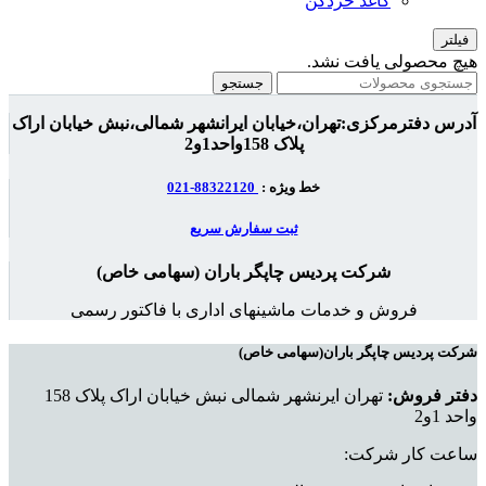
کاغذ خردکن
فیلتر
هیچ محصولی یافت نشد.
جستجو
آدرس دفترمرکزی:تهران،خیابان ایرانشهر شمالی،نبش خیابان اراک
پلاک 158واحد1و2
خط ویژه :
88322120-021
ثبت سفارش سریع
شرکت پردیس چاپگر باران (سهامی خاص)
فروش و خدمات ماشینهای اداری با فاکتور رسمی
شرکت پردیس چاپگر باران(سهامی خاص)
دفتر فروش:
تهران ایرنشهر شمالی نبش خیابان اراک پلاک 158
واحد 1و2
ساعت کار شرکت: