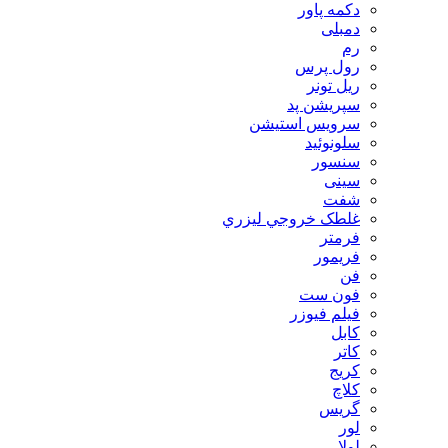
دکمه پاور
دمبلی
رم
رول پرس
ریل تونر
سپریشن پد
سرویس استیشن
سلونوئید
سنسور
سینی
شفت
غلطک خروجي ليزري
فرمتر
فریمور
فن
فون ست
فیلم فیوزر
کابل
کاتر
کریج
کلاچ
گریس
لور
لولا