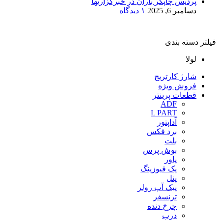
پردیس چاپگر باران در خبرگزاریها
دسامبر 6, 2025
۱ دیدگاه
فیلتر دسته بندی
لولا
شارژ کارتریج
فروش ویژه
قطعات پرینتر
ADF
L PART
آداپتور
برد فکس
بلت
بوش پرس
پاور
پک فیوزینگ
پنل
پیک آپ رولر
ترنسفر
چرخ دنده
درب