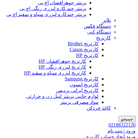
پرینتر جوهرافشان اچ پی
پرینتر چند کاره لیزری رنگی اچ پی
پرینتر چندکاره لیزری سیاه و سفید اچ پی
پلاتر
دستگاه فکس
دستگاه کپی
کارتریج
کارتریج Brother
کارتریج Canon
کارتریج HP
کارتریج جوهرافشان HP
کارتریج لیزری رنگی HP
کارتریج لیزری سیاه و سفید HP
کارتریج Samsung
کارتریج اپسون
کارتریج ایرانی پردیس
لوازم جانبی پرینتر لیبل زن و حرارتی
مواد مصرفی پرینتر
کاغذ خردکن
جستجو
02188322120
ورود / ثبت نام
ورود
ایجاد حساب کاربری