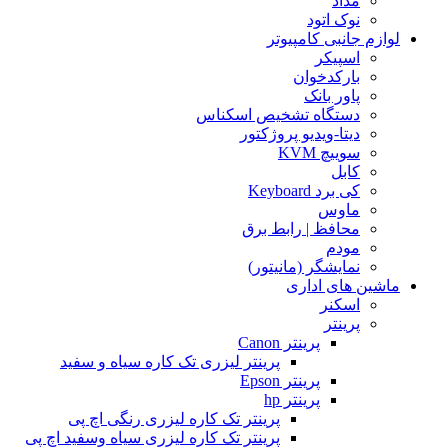
مداد
نوک اتود
لوازم جانبی کامپیوتر
اسپیکر
بارکدخوان
پاور بانک
دستگاه تشخیص اسکناس
دیتا-ویدیو پروژکتور
سوییچ KVM
کابل
کی برد Keyboard
ماوس
محافظ | رابط برق
مودم
نمایشگر (مانیتور)
ماشین های اداری
اسکنر
پرینتر
پرینتر Canon
پرینتر لیزری تک کاره سیاه و سفید
پرینتر Epson
پرینتر hp
پرینتر تک کاره لیزری رنگی اچ پی
پرینتر تک کاره لیزری سیاه وسفید اچ پی