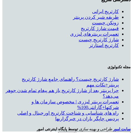
کارتریج ایرانی
طریقه شیر کردن پرینتر
زونکن چیست
قیمت شارژ کارتریج
تعمیرات پرینترهای لیزری
شارژ کارتریج چیست
کارتریج استارتر
مجله تکنولوژی
شارژ کارتریج چیست؟ راهنمای جامع شارژ کارتریج
پرینتر+نکات مهم
چرا پرینتر بعد از شارژ کارتریج باز هم پیغام تمام شدن جوهر
می‌دهد؟
تعمیرات پرینتر لیزری | مخصوص سازمان ها و
شرکتها+گارانتی100%
راه های شناسایی و شناخت کارتریج اورجینال و اصلی
پردیس چاپگر باران در خبرگزاریها
سایت امور
طراحی و بهینه سازی
توسط پایگاه اینترنتی امور