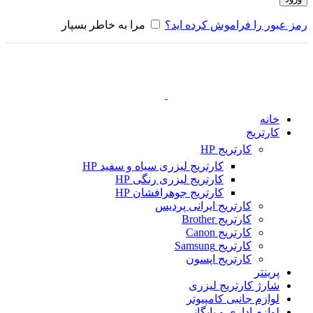
رمز عبور را فراموش کرده اید؟
مرا به خاطر بسپار
خانه
کارتریج
کارتریج HP
کارتریج لیزری سیاه و سفید HP
کارتریج لیزری رنگی HP
کارتریج جوهرافشان HP
کارتریج ایرانی پردیس
کارتریج Brother
کارتریج Canon
کارتریج Samsung
کارتریج اپسون
پرینتر
شارژ کارتریج لیزری
لوازم جانبی کامپیوتر
لوازم اداری و بایگانی