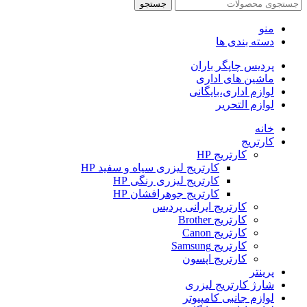
جستجو
منو
دسته بندی ها
پردیس چاپگر باران
ماشین های اداری
لوازم اداری،بایگانی
لوازم التحریر
خانه
کارتریج
کارتریج HP
کارتریج لیزری سیاه و سفید HP
کارتریج لیزری رنگی HP
کارتریج جوهرافشان HP
کارتریج ایرانی پردیس
کارتریج Brother
کارتریج Canon
کارتریج Samsung
کارتریج اپسون
پرینتر
شارژ کارتریج لیزری
لوازم جانبی کامپیوتر