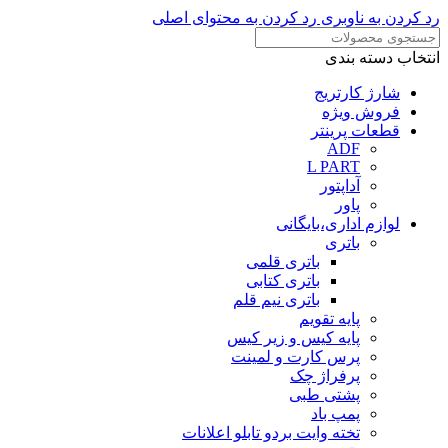
رد کردن به ناوبری
رد کردن به محتوای اصلی
انتخاب دسته بندی
شارژ کارتریج
فروش ویژه
قطعات پرینتر
ADF
L PART
آداپتور
پاور
لوازم اداری،بایگانی
باتری
باتری قلمی
باتری کتابی
باتری نیم قلم
پایه تقویم
پایه کیس و زیر کیس
پرس کارت و لمینت
پرفراژ چک
پشتی طبی
پمپ باد
تخته وایت بردو تابلو اعلانات