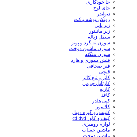
جا خودکاری
جای لوح
دیوایدر
زونکن،پوشه،پاکت
زیر پایی
زیر مانیتور
سطل زباله
سوزن ته گرد و پونز
سوزن ماشین دوخت
سوزن منگنه
فلش مموری و هارد
فنر صحافی
قیچی
کاتر و تیغ کاتر
کارتابل چرمی
کازیه
کاغذ
کپی هلدر
کلاسور
کلیپس و گیره دوبل
کیف و کاور cd-dvd
لوازم رومیزی
ماشین حساب
ماشین دوخت