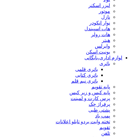
لیزر اسکنر
موتور
نازل
نوار انکودر
هاب اسپیندل
هات رولر
هیتر
وایرلس
یونیت اسکن
لوازم اداری،بایگانی
باتری
باتری قلمی
باتری کتابی
باتری نیم قلم
پایه تقویم
پایه کیس و زیر کیس
پرس کارت و لمینت
پرفراژ چک
پشتی طبی
پمپ باد
تخته وایت بردو تابلو اعلانات
تقویم
تلفن