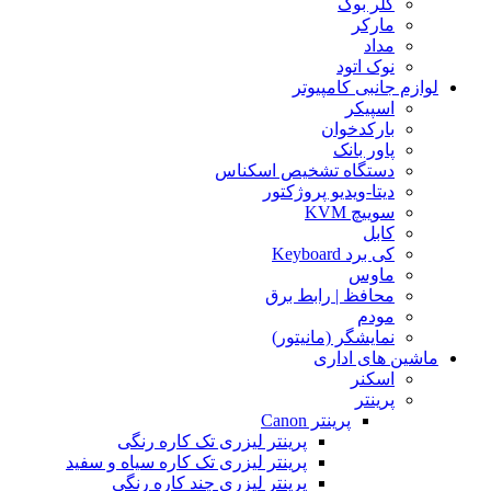
کلر بوک
مارکر
مداد
نوک اتود
لوازم جانبی کامپیوتر
اسپیکر
بارکدخوان
پاور بانک
دستگاه تشخیص اسکناس
دیتا-ویدیو پروژکتور
سوییچ KVM
کابل
کی برد Keyboard
ماوس
محافظ | رابط برق
مودم
نمایشگر (مانیتور)
ماشین های اداری
اسکنر
پرینتر
پرینتر Canon
پرینتر لیزری تک کاره رنگی
پرینتر لیزری تک کاره سیاه و سفید
پرینتر لیزری چند کاره رنگی