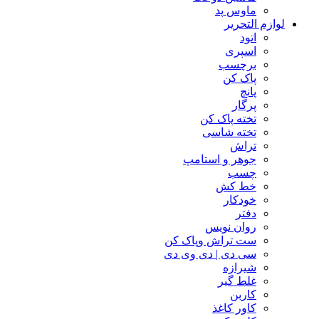
ماوس پد
لوازم التحریر
اتود
اسپری
برچسب
پاک کن
پانچ
پرگار
تخته پاک کن
تخته شاسی
تراش
جوهر و استامپ
چسب
خط کش
خودکار
دفتر
روان نویس
ست تراش وپاک کن
سی دی | دی وی دی
شیرازه
غلط گیر
کاربن
کاور کاغذ