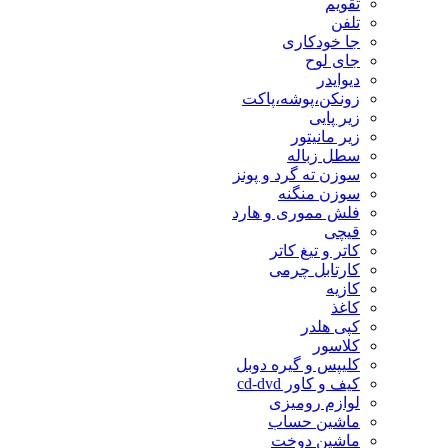
تقویم
تلفن
جا خودکاری
جای لوح
دیوایدر
زونکن،پوشه،پاکت
زیر پایی
زیر مانیتور
سطل زباله
سوزن ته گرد و پونز
سوزن منگنه
فلش مموری و هارد
قیچی
کاتر و تیغ کاتر
کارتابل چرمی
کازیه
کاغذ
کپی هلدر
کلاسور
کلیپس و گیره دوبل
کیف و کاور cd-dvd
لوازم رومیزی
ماشین حساب
ماشین دوخت