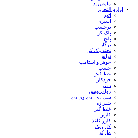
ماوس پد
لوازم التحریر
اتود
اسپری
برچسب
پاک کن
پانچ
پرگار
تخته پاک کن
تراش
جوهر و استامپ
چسب
خط کش
خودکار
دفتر
روان نویس
سی دی | دی وی دی
شیرازه
غلط گیر
کاربن
کاور کاغذ
کلر بوک
مارکر