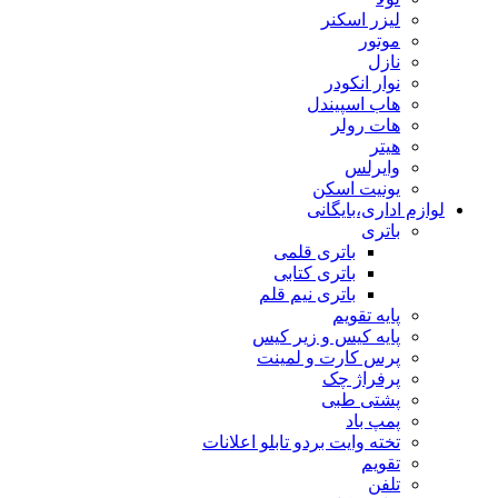
لیزر اسکنر
موتور
نازل
نوار انکودر
هاب اسپیندل
هات رولر
هیتر
وایرلس
یونیت اسکن
لوازم اداری،بایگانی
باتری
باتری قلمی
باتری کتابی
باتری نیم قلم
پایه تقویم
پایه کیس و زیر کیس
پرس کارت و لمینت
پرفراژ چک
پشتی طبی
پمپ باد
تخته وایت بردو تابلو اعلانات
تقویم
تلفن