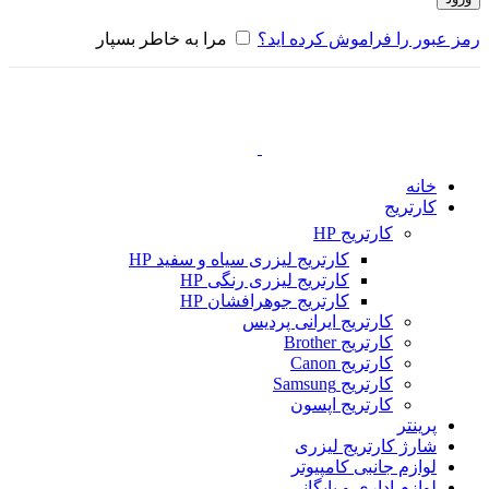
رمز عبور را فراموش کرده اید؟
مرا به خاطر بسپار
خانه
کارتریج
کارتریج HP
کارتریج لیزری سیاه و سفید HP
کارتریج لیزری رنگی HP
کارتریج جوهرافشان HP
کارتریج ایرانی پردیس
کارتریج Brother
کارتریج Canon
کارتریج Samsung
کارتریج اپسون
پرینتر
شارژ کارتریج لیزری
لوازم جانبی کامپیوتر
لوازم اداری و بایگانی