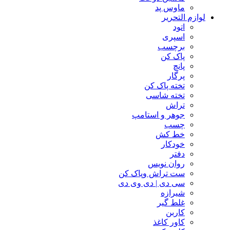
ماوس پد
لوازم التحریر
اتود
اسپری
برچسب
پاک کن
پانچ
پرگار
تخته پاک کن
تخته شاسی
تراش
جوهر و استامپ
چسب
خط کش
خودکار
دفتر
روان نویس
ست تراش وپاک کن
سی دی | دی وی دی
شیرازه
غلط گیر
کاربن
کاور کاغذ