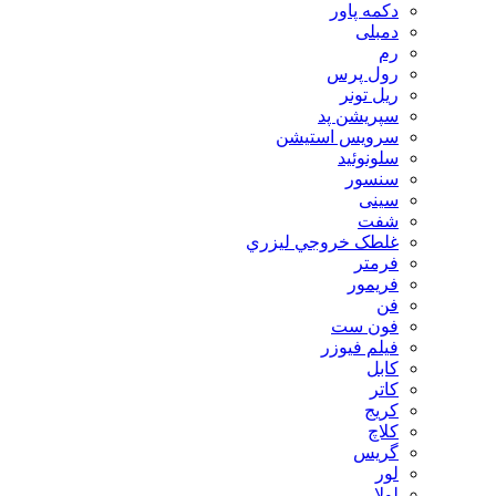
دکمه پاور
دمبلی
رم
رول پرس
ریل تونر
سپریشن پد
سرویس استیشن
سلونوئید
سنسور
سینی
شفت
غلطک خروجي ليزري
فرمتر
فریمور
فن
فون ست
فیلم فیوزر
کابل
کاتر
کریج
کلاچ
گریس
لور
لولا