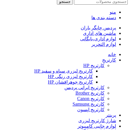
جستجو
منو
دسته بندی ها
پردیس چاپگر باران
ماشین های اداری
لوازم اداری،بایگانی
لوازم التحریر
خانه
کارتریج
کارتریج HP
کارتریج لیزری سیاه و سفید HP
کارتریج لیزری رنگی HP
کارتریج جوهرافشان HP
کارتریج ایرانی پردیس
کارتریج Brother
کارتریج Canon
کارتریج Samsung
کارتریج اپسون
پرینتر
شارژ کارتریج لیزری
لوازم جانبی کامپیوتر