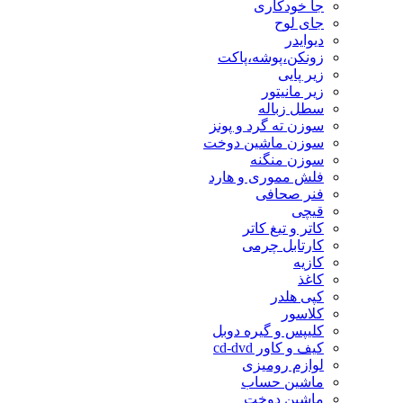
جا خودکاری
جای لوح
دیوایدر
زونکن،پوشه،پاکت
زیر پایی
زیر مانیتور
سطل زباله
سوزن ته گرد و پونز
سوزن ماشین دوخت
سوزن منگنه
فلش مموری و هارد
فنر صحافی
قیچی
کاتر و تیغ کاتر
کارتابل چرمی
کازیه
کاغذ
کپی هلدر
کلاسور
کلیپس و گیره دوبل
کیف و کاور cd-dvd
لوازم رومیزی
ماشین حساب
ماشین دوخت