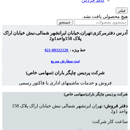
کاغذ خردکن
فیلتر
هیچ محصولی یافت نشد.
جستجو
آدرس دفترمرکزی:تهران،خیابان ایرانشهر شمالی،نبش خیابان اراک
پلاک 158واحد1و2
خط ویژه :
88322120-021
ثبت سفارش سریع
شرکت پردیس چاپگر باران (سهامی خاص)
فروش و خدمات ماشینهای اداری با فاکتور رسمی
شرکت پردیس چاپگر باران(سهامی خاص)
دفتر فروش:
تهران ایرنشهر شمالی نبش خیابان اراک پلاک 158
واحد 1و2
ساعت کار شرکت: