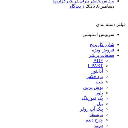
پردیس چاپگر باران در خبرگزاریها
دسامبر 6, 2025
۱ دیدگاه
فیلتر دسته بندی
سرویس استیشن
شارژ کارتریج
فروش ویژه
قطعات پرینتر
ADF
L PART
آداپتور
برد فکس
بلت
بوش پرس
پاور
پک فیوزینگ
پنل
پیک آپ رولر
ترنسفر
چرخ دنده
درب