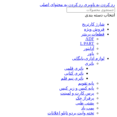
رد کردن به ناوبری
رد کردن به محتوای اصلی
انتخاب دسته بندی
شارژ کارتریج
فروش ویژه
قطعات پرینتر
ADF
L PART
آداپتور
پاور
لوازم اداری،بایگانی
باتری
باتری قلمی
باتری کتابی
باتری نیم قلم
پایه تقویم
پایه کیس و زیر کیس
پرس کارت و لمینت
پرفراژ چک
پشتی طبی
پمپ باد
تخته وایت بردو تابلو اعلانات