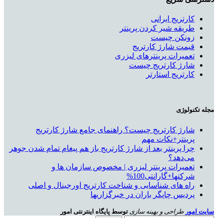
کارتریج ایرانی
طریقه شیر کردن پرینتر
زونکن چیست
قیمت شارژ کارتریج
تعمیرات پرینترهای لیزری
شارژ کارتریج چیست
کارتریج استارتر
مجله تکنولوژی
شارژ کارتریج چیست؟ راهنمای جامع شارژ کارتریج
پرینتر+نکات مهم
چرا پرینتر بعد از شارژ کارتریج باز هم پیغام تمام شدن جوهر
می‌دهد؟
تعمیرات پرینتر لیزری | مخصوص سازمان ها و
شرکتها+گارانتی100%
راه های شناسایی و شناخت کارتریج اورجینال و اصلی
پردیس چاپگر باران در خبرگزاریها
سایت امور
طراحی و بهینه سازی
توسط پایگاه اینترنتی امور