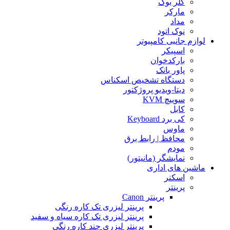
کلر بوک
مارکر
مداد
نوک اتود
لوازم جانبی کامپیوتر
اسپیکر
بارکدخوان
پاور بانک
دستگاه تشخیص اسکناس
دیتا-ویدیو پروژکتور
سوییچ KVM
کابل
کی برد Keyboard
ماوس
محافظ | رابط برق
مودم
نمایشگر (مانیتور)
ماشین های اداری
اسکنر
پرینتر
پرینتر Canon
پرینتر لیزری تک کاره رنگی
پرینتر لیزری تک کاره سیاه و سفید
پرینتر لیزری چند کاره رنگی