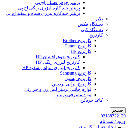
پرینتر جوهرافشان اچ پی
پرینتر چند کاره لیزری رنگی اچ پی
پرینتر چندکاره لیزری سیاه و سفید اچ پی
پلاتر
دستگاه فکس
دستگاه کپی
کارتریج
کارتریج Brother
کارتریج Canon
کارتریج HP
کارتریج جوهرافشان HP
کارتریج لیزری رنگی HP
کارتریج لیزری سیاه و سفید HP
کارتریج Samsung
کارتریج اپسون
کارتریج ایرانی پردیس
لوازم جانبی پرینتر لیبل زن و حرارتی
مواد مصرفی پرینتر
کاغذ خردکن
جستجو
02188322120
ورود / ثبت نام
ورود
ایجاد حساب کاربری