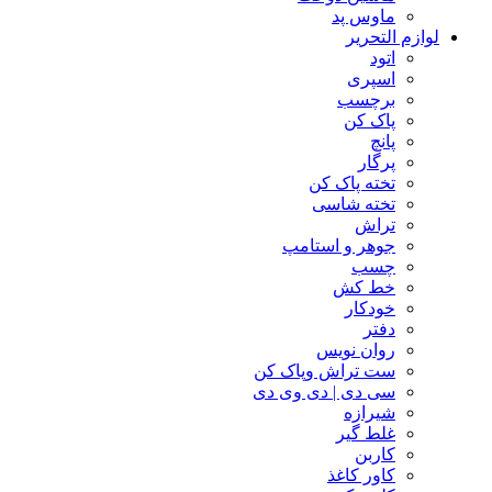
ماوس پد
لوازم التحریر
اتود
اسپری
برچسب
پاک کن
پانچ
پرگار
تخته پاک کن
تخته شاسی
تراش
جوهر و استامپ
چسب
خط کش
خودکار
دفتر
روان نویس
ست تراش وپاک کن
سی دی | دی وی دی
شیرازه
غلط گیر
کاربن
کاور کاغذ