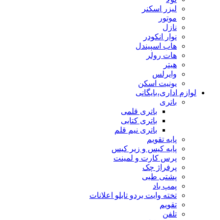
لیزر اسکنر
موتور
نازل
نوار انکودر
هاب اسپیندل
هات رولر
هیتر
وایرلس
یونیت اسکن
لوازم اداری،بایگانی
باتری
باتری قلمی
باتری کتابی
باتری نیم قلم
پایه تقویم
پایه کیس و زیر کیس
پرس کارت و لمینت
پرفراژ چک
پشتی طبی
پمپ باد
تخته وایت بردو تابلو اعلانات
تقویم
تلفن