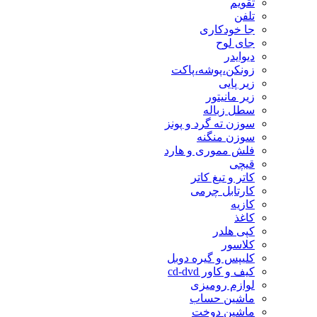
تقویم
تلفن
جا خودکاری
جای لوح
دیوایدر
زونکن،پوشه،پاکت
زیر پایی
زیر مانیتور
سطل زباله
سوزن ته گرد و پونز
سوزن منگنه
فلش مموری و هارد
قیچی
کاتر و تیغ کاتر
کارتابل چرمی
کازیه
کاغذ
کپی هلدر
کلاسور
کلیپس و گیره دوبل
کیف و کاور cd-dvd
لوازم رومیزی
ماشین حساب
ماشین دوخت