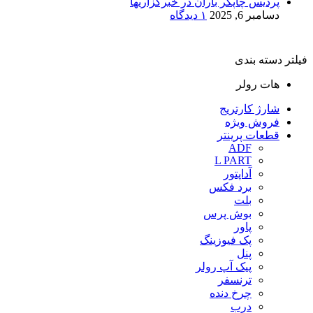
پردیس چاپگر باران در خبرگزاریها
دسامبر 6, 2025
۱ دیدگاه
فیلتر دسته بندی
هات رولر
شارژ کارتریج
فروش ویژه
قطعات پرینتر
ADF
L PART
آداپتور
برد فکس
بلت
بوش پرس
پاور
پک فیوزینگ
پنل
پیک آپ رولر
ترنسفر
چرخ دنده
درب