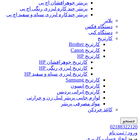
پرینتر جوهرافشان اچ پی
پرینتر چند کاره لیزری رنگی اچ پی
پرینتر چندکاره لیزری سیاه و سفید اچ پی
پلاتر
دستگاه فکس
دستگاه کپی
کارتریج
کارتریج Brother
کارتریج Canon
کارتریج HP
کارتریج جوهرافشان HP
کارتریج لیزری رنگی HP
کارتریج لیزری سیاه و سفید HP
کارتریج Samsung
کارتریج اپسون
کارتریج ایرانی پردیس
لوازم جانبی پرینتر لیبل زن و حرارتی
مواد مصرفی پرینتر
کاغذ خردکن
جستجو
02188322120
ورود / ثبت نام
ورود
ایجاد حساب کاربری