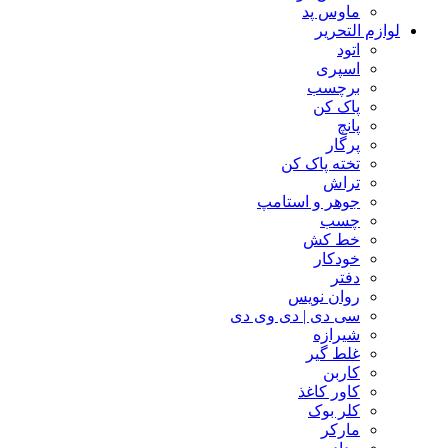
ماوس پد
لوازم التحریر
اتود
اسپری
برچسب
پاک کن
پانچ
پرگار
تخته پاک کن
تراش
جوهر و استامپ
چسب
خط کش
خودکار
دفتر
روان نویس
سی دی | دی وی دی
شیرازه
غلط گیر
کاربن
کاور کاغذ
کلر بوک
مارکر