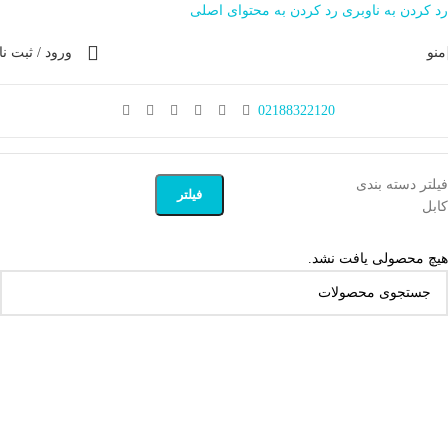
رد کردن به ناوبری
رد کردن به محتوای اصلی
منو
ورود / ثبت نا
02188322120
فیلتر دسته بندی
فیلتر
کابل
هیچ محصولی یافت نشد.