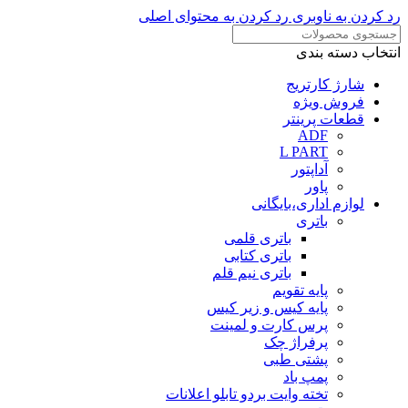
رد کردن به ناوبری
رد کردن به محتوای اصلی
انتخاب دسته بندی
شارژ کارتریج
فروش ویژه
قطعات پرینتر
ADF
L PART
آداپتور
پاور
لوازم اداری،بایگانی
باتری
باتری قلمی
باتری کتابی
باتری نیم قلم
پایه تقویم
پایه کیس و زیر کیس
پرس کارت و لمینت
پرفراژ چک
پشتی طبی
پمپ باد
تخته وایت بردو تابلو اعلانات