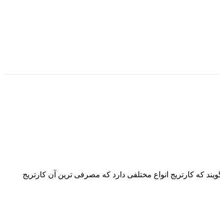
ی چاپ بر روی کاغذ را انجام میدهد و رنگ مخصوص چاپگر را درون خود نگاه میدارد (cartridge)کارتریج میگویند که کارتریج انواع مختلفی دارد که مصرفی ترین آن کارتریج