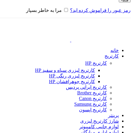
رمز عبور را فراموش کرده اید؟
مرا به خاطر بسپار
خانه
کارتریج
کارتریج HP
کارتریج لیزری سیاه و سفید HP
کارتریج لیزری رنگی HP
کارتریج جوهرافشان HP
کارتریج ایرانی پردیس
کارتریج Brother
کارتریج Canon
کارتریج Samsung
کارتریج اپسون
پرینتر
شارژ کارتریج لیزری
لوازم جانبی کامپیوتر
لوازم اداری و بایگانی