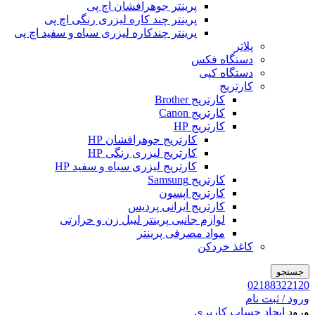
پرینتر جوهرافشان اچ پی
پرینتر چند کاره لیزری رنگی اچ پی
پرینتر چندکاره لیزری سیاه و سفید اچ پی
پلاتر
دستگاه فکس
دستگاه کپی
کارتریج
کارتریج Brother
کارتریج Canon
کارتریج HP
کارتریج جوهرافشان HP
کارتریج لیزری رنگی HP
کارتریج لیزری سیاه و سفید HP
کارتریج Samsung
کارتریج اپسون
کارتریج ایرانی پردیس
لوازم جانبی پرینتر لیبل زن و حرارتی
مواد مصرفی پرینتر
کاغذ خردکن
جستجو
02188322120
ورود / ثبت نام
ورود
ایجاد حساب کاربری