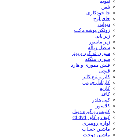
تقویم
تلفن
جا خودکاری
جای لوح
دیوایدر
زونکن،پوشه،پاکت
زیر پایی
زیر مانیتور
سطل زباله
سوزن ته گرد و پونز
سوزن منگنه
فلش مموری و هارد
قیچی
کاتر و تیغ کاتر
کارتابل چرمی
کازیه
کاغذ
کپی هلدر
کلاسور
کلیپس و گیره دوبل
کیف و کاور cd-dvd
لوازم رومیزی
ماشین حساب
ماشین دوخت