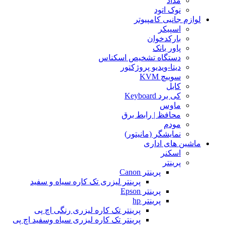
مداد
نوک اتود
لوازم جانبی کامپیوتر
اسپیکر
بارکدخوان
پاور بانک
دستگاه تشخیص اسکناس
دیتا-ویدیو پروژکتور
سوییچ KVM
کابل
کی برد Keyboard
ماوس
محافظ | رابط برق
مودم
نمایشگر (مانیتور)
ماشین های اداری
اسکنر
پرینتر
پرینتر Canon
پرینتر لیزری تک کاره سیاه و سفید
پرینتر Epson
پرینتر hp
پرینتر تک کاره لیزری رنگی اچ پی
پرینتر تک کاره لیزری سیاه وسفید اچ پی