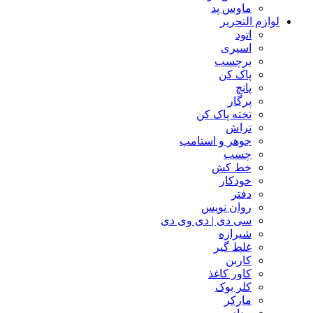
ماوس پد
لوازم التحریر
اتود
اسپری
برچسب
پاک کن
پانچ
پرگار
تخته پاک کن
تراش
جوهر و استامپ
چسب
خط کش
خودکار
دفتر
روان نویس
سی دی | دی وی دی
شیرازه
غلط گیر
کاربن
کاور کاغذ
کلر بوک
مارکر