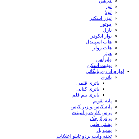
گریس
لور
لولا
لیزر اسکنر
موتور
نازل
نوار انکودر
هاب اسپیندل
هات رولر
هیتر
وایرلس
یونیت اسکن
لوازم اداری،بایگانی
باتری
باتری قلمی
باتری کتابی
باتری نیم قلم
پایه تقویم
پایه کیس و زیر کیس
پرس کارت و لمینت
پرفراژ چک
پشتی طبی
پمپ باد
تخته وایت بردو تابلو اعلانات