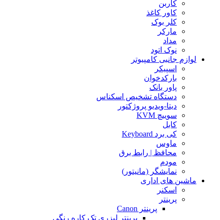
کاربن
کاور کاغذ
کلر بوک
مارکر
مداد
نوک اتود
لوازم جانبی کامپیوتر
اسپیکر
بارکدخوان
پاور بانک
دستگاه تشخیص اسکناس
دیتا-ویدیو پروژکتور
سوییچ KVM
کابل
کی برد Keyboard
ماوس
محافظ | رابط برق
مودم
نمایشگر (مانیتور)
ماشین های اداری
اسکنر
پرینتر
پرینتر Canon
پرینتر لیزری تک کاره رنگی