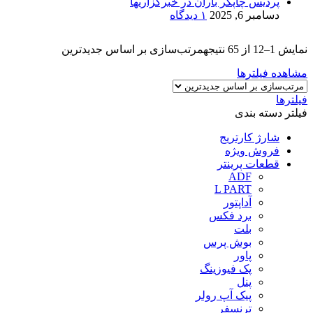
پردیس چاپگر باران در خبرگزاریها
دسامبر 6, 2025
۱ دیدگاه
نمایش 1–12 از 65 نتیجه
مرتب‌سازی بر اساس جدیدترین
مشاهده فیلترها
فیلترها
فیلتر دسته بندی
شارژ کارتریج
فروش ویژه
قطعات پرینتر
ADF
L PART
آداپتور
برد فکس
بلت
بوش پرس
پاور
پک فیوزینگ
پنل
پیک آپ رولر
ترنسفر