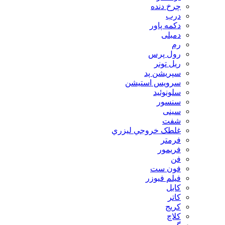
چرخ دنده
درب
دکمه پاور
دمبلی
رم
رول پرس
ریل تونر
سپریشن پد
سرویس استیشن
سلونوئید
سنسور
سینی
شفت
غلطک خروجي ليزري
فرمتر
فریمور
فن
فون ست
فیلم فیوزر
کابل
کاتر
کریج
کلاچ