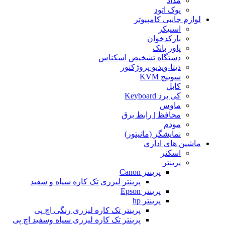
مداد
نوک اتود
لوازم جانبی کامپیوتر
اسپیکر
بارکدخوان
پاور بانک
دستگاه تشخیص اسکناس
دیتا-ویدیو پروژکتور
سوییچ KVM
کابل
کی برد Keyboard
ماوس
محافظ | رابط برق
مودم
نمایشگر (مانیتور)
ماشین های اداری
اسکنر
پرینتر
پرینتر Canon
پرینتر لیزری تک کاره سیاه و سفید
پرینتر Epson
پرینتر hp
پرینتر تک کاره لیزری رنگی اچ پی
پرینتر تک کاره لیزری سیاه وسفید اچ پی