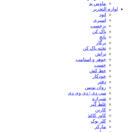
ماوس پد
لوازم التحریر
اتود
اسپری
برچسب
پاک کن
پانچ
پرگار
تخته پاک کن
تراش
جوهر و استامپ
چسب
خط کش
خودکار
دفتر
روان نویس
سی دی | دی وی دی
شیرازه
غلط گیر
کاربن
کاور کاغذ
کلر بوک
مارکر