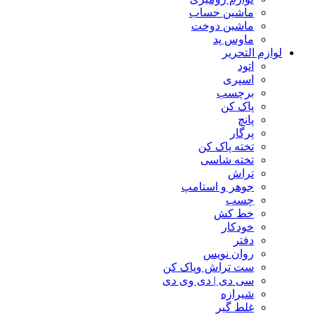
ماشین حساب
ماشین دوخت
ماوس پد
لوازم التحریر
اتود
اسپری
برچسب
پاک کن
پانچ
پرگار
تخته پاک کن
تخته شاسی
تراش
جوهر و استامپ
چسب
خط کش
خودکار
دفتر
روان نویس
ست تراش وپاک کن
سی دی | دی وی دی
شیرازه
غلط گیر