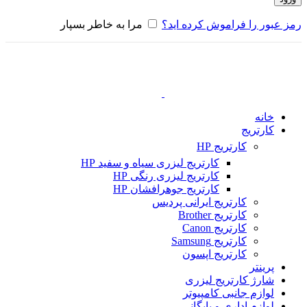
رمز عبور را فراموش کرده اید؟
مرا به خاطر بسپار
خانه
کارتریج
کارتریج HP
کارتریج لیزری سیاه و سفید HP
کارتریج لیزری رنگی HP
کارتریج جوهرافشان HP
کارتریج ایرانی پردیس
کارتریج Brother
کارتریج Canon
کارتریج Samsung
کارتریج اپسون
پرینتر
شارژ کارتریج لیزری
لوازم جانبی کامپیوتر
لوازم اداری و بایگانی