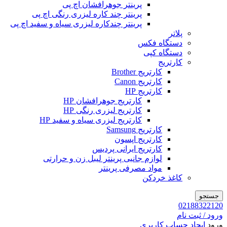
پرینتر جوهرافشان اچ پی
پرینتر چند کاره لیزری رنگی اچ پی
پرینتر چندکاره لیزری سیاه و سفید اچ پی
پلاتر
دستگاه فکس
دستگاه کپی
کارتریج
کارتریج Brother
کارتریج Canon
کارتریج HP
کارتریج جوهرافشان HP
کارتریج لیزری رنگی HP
کارتریج لیزری سیاه و سفید HP
کارتریج Samsung
کارتریج اپسون
کارتریج ایرانی پردیس
لوازم جانبی پرینتر لیبل زن و حرارتی
مواد مصرفی پرینتر
کاغذ خردکن
جستجو
02188322120
ورود / ثبت نام
ورود
ایجاد حساب کاربری