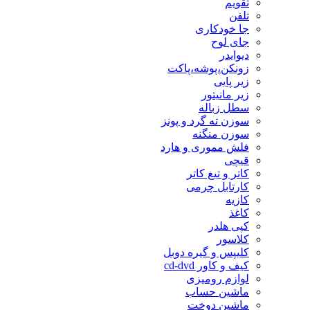
تقویم
تلفن
جا خودکاری
جای لوح
دیوایدر
زونکن،پوشه،پاکت
زیر پایی
زیر مانیتور
سطل زباله
سوزن ته گرد و پونز
سوزن منگنه
فلش مموری و هارد
قیچی
کاتر و تیغ کاتر
کارتابل چرمی
کازیه
کاغذ
کپی هلدر
کلاسور
کلیپس و گیره دوبل
کیف و کاور cd-dvd
لوازم رومیزی
ماشین حساب
ماشین دوخت