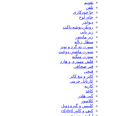
تقویم
تلفن
جا خودکاری
جای لوح
دیوایدر
زونکن،پوشه،پاکت
زیر پایی
زیر مانیتور
سطل زباله
سوزن ته گرد و پونز
سوزن ماشین دوخت
سوزن منگنه
فلش مموری و هارد
فنر صحافی
قیچی
کاتر و تیغ کاتر
کارتابل چرمی
کازیه
کاغذ
کپی هلدر
کلاسور
کلیپس و گیره دوبل
کیف و کاور cd-dvd
لوازم رومیزی