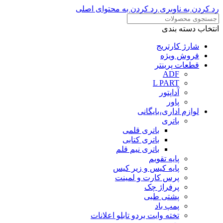
رد کردن به ناوبری
رد کردن به محتوای اصلی
انتخاب دسته بندی
شارژ کارتریج
فروش ویژه
قطعات پرینتر
ADF
L PART
آداپتور
پاور
لوازم اداری،بایگانی
باتری
باتری قلمی
باتری کتابی
باتری نیم قلم
پایه تقویم
پایه کیس و زیر کیس
پرس کارت و لمینت
پرفراژ چک
پشتی طبی
پمپ باد
تخته وایت بردو تابلو اعلانات