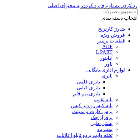
رد کردن به ناوبری
رد کردن به محتوای اصلی
انتخاب دسته بندی
شارژ کارتریج
فروش ویژه
قطعات پرینتر
ADF
L PART
آداپتور
پاور
لوازم اداری،بایگانی
باتری
باتری قلمی
باتری کتابی
باتری نیم قلم
پایه تقویم
پایه کیس و زیر کیس
پرس کارت و لمینت
پرفراژ چک
پشتی طبی
پمپ باد
تخته وایت بردو تابلو اعلانات