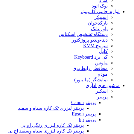
مداد
نوک اتود
لوازم جانبی کامپیوتر
اسپیکر
بارکدخوان
پاور بانک
دستگاه تشخیص اسکناس
دیتا-ویدیو پروژکتور
سوییچ KVM
کابل
کی برد Keyboard
ماوس
محافظ | رابط برق
مودم
نمایشگر (مانیتور)
ماشین های اداری
اسکنر
پرینتر
پرینتر Canon
پرینتر لیزری تک کاره سیاه و سفید
پرینتر Epson
پرینتر hp
پرینتر تک کاره لیزری رنگی اچ پی
پرینتر تک کاره لیزری سیاه وسفید اچ پی