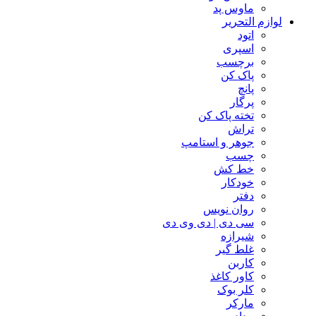
ماوس پد
لوازم التحریر
اتود
اسپری
برچسب
پاک کن
پانچ
پرگار
تخته پاک کن
تراش
جوهر و استامپ
چسب
خط کش
خودکار
دفتر
روان نویس
سی دی | دی وی دی
شیرازه
غلط گیر
کاربن
کاور کاغذ
کلر بوک
مارکر