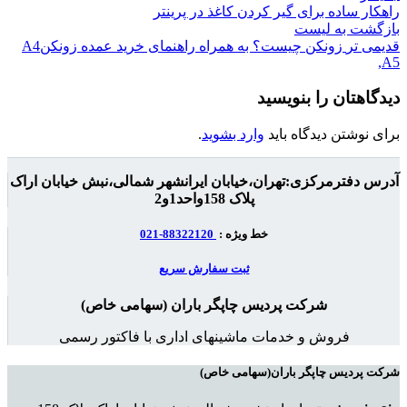
راهکار ساده برای گیر کردن کاغذ در پرینتر
بازگشت به لیست
قدیمی تر
زونکن چیست؟ به همراه راهنمای خرید عمده زونکنA4
,A5
دیدگاهتان را بنویسید
برای نوشتن دیدگاه باید
وارد بشوید
.
آدرس دفترمرکزی:تهران،خیابان ایرانشهر شمالی،نبش خیابان اراک
پلاک 158واحد1و2
خط ویژه :
88322120-021
ثبت سفارش سریع
شرکت پردیس چاپگر باران (سهامی خاص)
فروش و خدمات ماشینهای اداری با فاکتور رسمی
شرکت پردیس چاپگر باران(سهامی خاص)