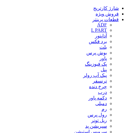
شارژ کارتریج
فروش ویژه
قطعات پرینتر
ADF
L PART
آداپتور
برد فکس
بلت
بوش پرس
پاور
پک فیوزینگ
پنل
پیک آپ رولر
ترنسفر
چرخ دنده
درب
دکمه پاور
دمبلی
رم
رول پرس
ریل تونر
سپریشن پد
سرویس استیشن