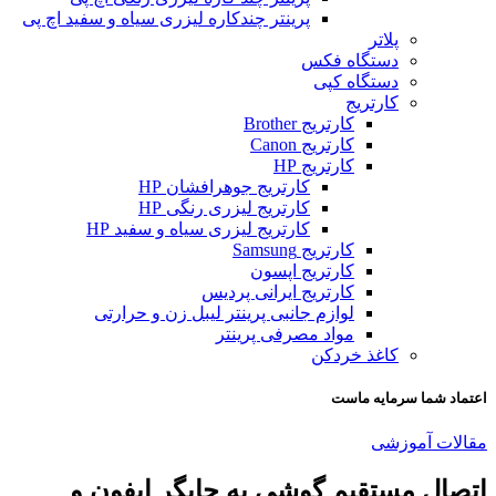
پرینتر چندکاره لیزری سیاه و سفید اچ پی
پلاتر
دستگاه فکس
دستگاه کپی
کارتریج
کارتریج Brother
کارتریج Canon
کارتریج HP
کارتریج جوهرافشان HP
کارتریج لیزری رنگی HP
کارتریج لیزری سیاه و سفید HP
کارتریج Samsung
کارتریج اپسون
کارتریج ایرانی پردیس
لوازم جانبی پرینتر لیبل زن و حرارتی
مواد مصرفی پرینتر
کاغذ خردکن
اعتماد شما سرمایه ماست
مقالات آموزشی
اتصال مستقیم گوشی به چاپگر ایفون و