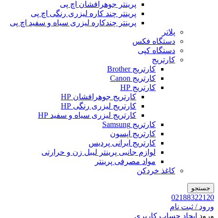
پرینتر جوهرافشان اچ پی
پرینتر چند کاره لیزری رنگی اچ پی
پرینتر چندکاره لیزری سیاه و سفید اچ پی
پلاتر
دستگاه فکس
دستگاه کپی
کارتریج
کارتریج Brother
کارتریج Canon
کارتریج HP
کارتریج جوهرافشان HP
کارتریج لیزری رنگی HP
کارتریج لیزری سیاه و سفید HP
کارتریج Samsung
کارتریج اپسون
کارتریج ایرانی پردیس
لوازم جانبی پرینتر لیبل زن و حرارتی
مواد مصرفی پرینتر
کاغذ خردکن
جستجو
02188322120
ورود / ثبت نام
ورود
ایجاد حساب کاربری