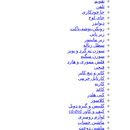
تقویم
تلفن
جا خودکاری
جای لوح
دیوایدر
زونکن،پوشه،پاکت
زیر پایی
زیر مانیتور
سطل زباله
سوزن ته گرد و پونز
سوزن منگنه
فلش مموری و هارد
قیچی
کاتر و تیغ کاتر
کارتابل چرمی
کازیه
کاغذ
کپی هلدر
کلاسور
کلیپس و گیره دوبل
کیف و کاور cd-dvd
لوازم رومیزی
ماشین حساب
ماشین دوخت