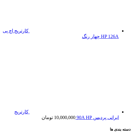
کارتریج اچ پی
HP 126A چهار رنگ
کارتریج
ایرانی پردیس 90A HP
10,000,000
تومان
دسته بندی ها