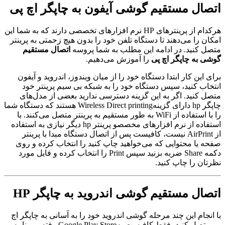
اتصال مستقیم گوشی آیفون به چاپگر اچ پی
هرکدام از پرینتر‌های HP نرم افزار‌های تخصصی دارند که به شما این
امکان را می‌دهند تا دستگاه تلفن خود را بدون هیچ زحمتی به پرینتر
متصل کنید. در ادامه این مطلب به شما پروسه
اتصال مستقیم
گوشی به چاپگر اچ پی
را آموزش می‌دهیم.
برای این کار ابتدا دستگاه خود را از میان ویندوز، اندروید و آیفون
انتخاب کنید، سپس دستگاه خود را به شبکه بی سیم پرینتر خود
متصل کنید. اگر به این گزینه دسترسی ندارید بعضی از مدل‌های
چاپگر hp دارای گزینهWireless Direct printing هستند که دستگاه شما
را با استفاده از WiFi به طور مستقیم به پرینتر متصل می‌کنند. با
استفاده از نرم افزارهای مخصصو پرینتر hp دیگر نیازی به استفاده
از AirPrint نیست، کافیست پس از اتصال دستگاه مبدا با پرینتر
صفحه یا محتوایی که می‌خواهید چاپ کنید را انتخاب کرده و روی
دکمه Share ضربه بزنید سپس Print را انتخاب کرده و فایل مورد
نظرتان را چاپ کنید.
اتصال مستقیم گوشی اندروید به چاپگر
HP
با انجام این چند مرحله گوشی اندروید خود را به آسانی به چاپگر اچ
پی متصل کنید، فقط کافیست بهGoogle Play Store رفته و برنامه