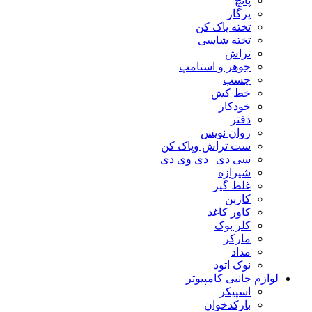
پانچ
پرگار
تخته پاک کن
تخته شاسی
تراش
جوهر و استامپ
چسب
خط کش
خودکار
دفتر
روان نویس
ست تراش وپاک کن
سی دی | دی وی دی
شیرازه
غلط گیر
کاربن
کاور کاغذ
کلر بوک
مارکر
مداد
نوک اتود
لوازم جانبی کامپیوتر
اسپیکر
بارکدخوان