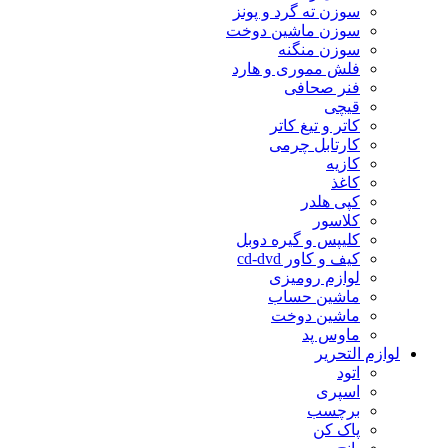
سوزن ته گرد و پونز
سوزن ماشین دوخت
سوزن منگنه
فلش مموری و هارد
فنر صحافی
قیچی
کاتر و تیغ کاتر
کارتابل چرمی
کازیه
کاغذ
کپی هلدر
کلاسور
کلیپس و گیره دوبل
کیف و کاور cd-dvd
لوازم رومیزی
ماشین حساب
ماشین دوخت
ماوس پد
لوازم التحریر
اتود
اسپری
برچسب
پاک کن