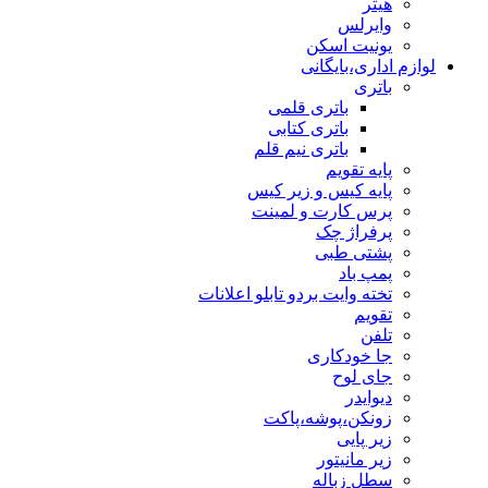
هیتر
وایرلس
یونیت اسکن
لوازم اداری،بایگانی
باتری
باتری قلمی
باتری کتابی
باتری نیم قلم
پایه تقویم
پایه کیس و زیر کیس
پرس کارت و لمینت
پرفراژ چک
پشتی طبی
پمپ باد
تخته وایت بردو تابلو اعلانات
تقویم
تلفن
جا خودکاری
جای لوح
دیوایدر
زونکن،پوشه،پاکت
زیر پایی
زیر مانیتور
سطل زباله