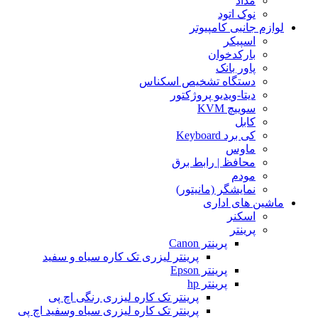
مداد
نوک اتود
لوازم جانبی کامپیوتر
اسپیکر
بارکدخوان
پاور بانک
دستگاه تشخیص اسکناس
دیتا-ویدیو پروژکتور
سوییچ KVM
کابل
کی برد Keyboard
ماوس
محافظ | رابط برق
مودم
نمایشگر (مانیتور)
ماشین های اداری
اسکنر
پرینتر
پرینتر Canon
پرینتر لیزری تک کاره سیاه و سفید
پرینتر Epson
پرینتر hp
پرینتر تک کاره لیزری رنگی اچ پی
پرینتر تک کاره لیزری سیاه وسفید اچ پی