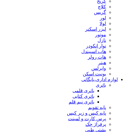
کریج
کلاچ
گریس
لور
لولا
لیزر اسکنر
موتور
نازل
نوار انکودر
هاب اسپیندل
هات رولر
هیتر
وایرلس
یونیت اسکن
لوازم اداری،بایگانی
باتری
باتری قلمی
باتری کتابی
باتری نیم قلم
پایه تقویم
پایه کیس و زیر کیس
پرس کارت و لمینت
پرفراژ چک
پشتی طبی