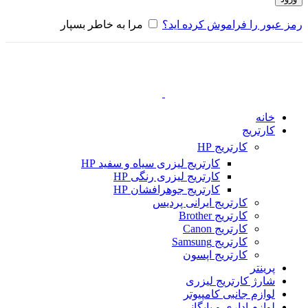
رمز عبور را فراموش کرده اید؟
مرا به خاطر بسپار
خانه
کارتریج
کارتریج HP
کارتریج لیزری سیاه و سفید HP
کارتریج لیزری رنگی HP
کارتریج جوهرافشان HP
کارتریج ایرانی پردیس
کارتریج Brother
کارتریج Canon
کارتریج Samsung
کارتریج اپسون
پرینتر
شارژ کارتریج لیزری
لوازم جانبی کامپیوتر
لوازم اداری و بایگانی