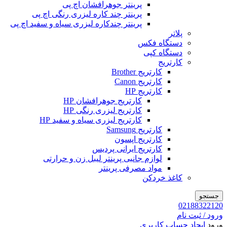
پرینتر جوهرافشان اچ پی
پرینتر چند کاره لیزری رنگی اچ پی
پرینتر چندکاره لیزری سیاه و سفید اچ پی
پلاتر
دستگاه فکس
دستگاه کپی
کارتریج
کارتریج Brother
کارتریج Canon
کارتریج HP
کارتریج جوهرافشان HP
کارتریج لیزری رنگی HP
کارتریج لیزری سیاه و سفید HP
کارتریج Samsung
کارتریج اپسون
کارتریج ایرانی پردیس
لوازم جانبی پرینتر لیبل زن و حرارتی
مواد مصرفی پرینتر
کاغذ خردکن
جستجو
02188322120
ورود / ثبت نام
ورود
ایجاد حساب کاربری