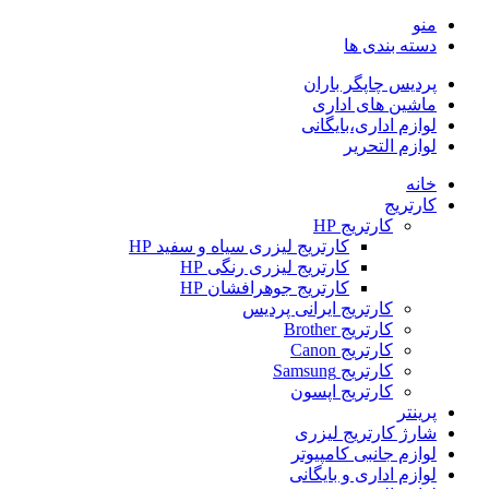
منو
دسته بندی ها
پردیس چاپگر باران
ماشین های اداری
لوازم اداری،بایگانی
لوازم التحریر
خانه
کارتریج
کارتریج HP
کارتریج لیزری سیاه و سفید HP
کارتریج لیزری رنگی HP
کارتریج جوهرافشان HP
کارتریج ایرانی پردیس
کارتریج Brother
کارتریج Canon
کارتریج Samsung
کارتریج اپسون
پرینتر
شارژ کارتریج لیزری
لوازم جانبی کامپیوتر
لوازم اداری و بایگانی