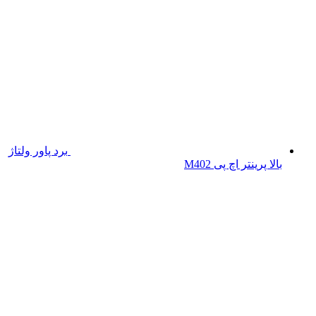
برد پاور ولتاژ
بالا پرینتر اچ پی M402