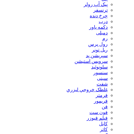
پیک آپ رولر
ترنسفر
چرخ دنده
درب
دکمه پاور
دمبلی
رم
رول پرس
ریل تونر
سپریشن پد
سرویس استیشن
سلونوئید
سنسور
سینی
شفت
غلطک خروجي ليزري
فرمتر
فریمور
فن
فون ست
فیلم فیوزر
کابل
کاتر