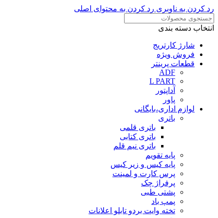
رد کردن به ناوبری
رد کردن به محتوای اصلی
انتخاب دسته بندی
شارژ کارتریج
فروش ویژه
قطعات پرینتر
ADF
L PART
آداپتور
پاور
لوازم اداری،بایگانی
باتری
باتری قلمی
باتری کتابی
باتری نیم قلم
پایه تقویم
پایه کیس و زیر کیس
پرس کارت و لمینت
پرفراژ چک
پشتی طبی
پمپ باد
تخته وایت بردو تابلو اعلانات