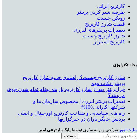
کارتریج ایرانی
طریقه شیر کردن پرینتر
زونکن چیست
قیمت شارژ کارتریج
تعمیرات پرینترهای لیزری
شارژ کارتریج چیست
کارتریج استارتر
مجله تکنولوژی
شارژ کارتریج چیست؟ راهنمای جامع شارژ کارتریج
پرینتر+نکات مهم
چرا پرینتر بعد از شارژ کارتریج باز هم پیغام تمام شدن جوهر
می‌دهد؟
تعمیرات پرینتر لیزری | مخصوص سازمان ها و
شرکتها+گارانتی100%
راه های شناسایی و شناخت کارتریج اورجینال و اصلی
پردیس چاپگر باران در خبرگزاریها
سایت امور
طراحی و بهینه سازی
توسط پایگاه اینترنتی امور
جستجو