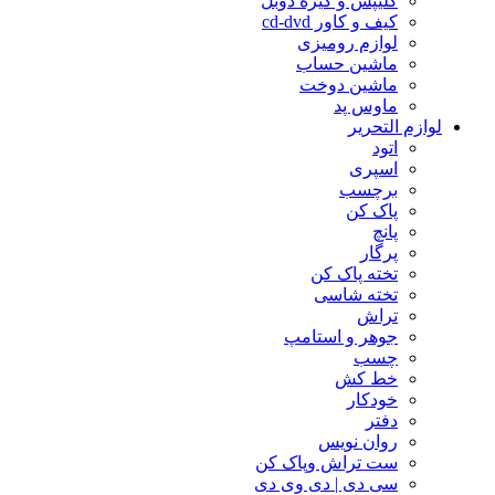
کلیپس و گیره دوبل
کیف و کاور cd-dvd
لوازم رومیزی
ماشین حساب
ماشین دوخت
ماوس پد
لوازم التحریر
اتود
اسپری
برچسب
پاک کن
پانچ
پرگار
تخته پاک کن
تخته شاسی
تراش
جوهر و استامپ
چسب
خط کش
خودکار
دفتر
روان نویس
ست تراش وپاک کن
سی دی | دی وی دی