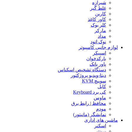
شیرازه
غلط گیر
کاربن
کاور کاغذ
کلر بوک
مارکر
مداد
نوک اتود
لوازم جانبی کامپیوتر
اسپیکر
بارکدخوان
پاور بانک
دستگاه تشخیص اسکناس
دیتا-ویدیو پروژکتور
سوییچ KVM
کابل
کی برد Keyboard
ماوس
محافظ | رابط برق
مودم
نمایشگر (مانیتور)
ماشین های اداری
اسکنر
پرینتر