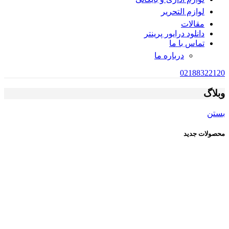
لوازم التحریر
مقالات
دانلود درایور پرینتر
تماس با ما
درباره ما
02188322120
وبلاگ
بستن
محصولات جدید