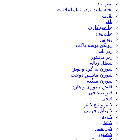
پمپ باد
تخته وایت بردو تابلو اعلانات
تقویم
تلفن
جا خودکاری
جای لوح
دیوایدر
زونکن،پوشه،پاکت
زیر پایی
زیر مانیتور
سطل زباله
سوزن ته گرد و پونز
سوزن ماشین دوخت
سوزن منگنه
فلش مموری و هارد
فنر صحافی
قیچی
کاتر و تیغ کاتر
کارتابل چرمی
کازیه
کاغذ
کپی هلدر
کلاسور