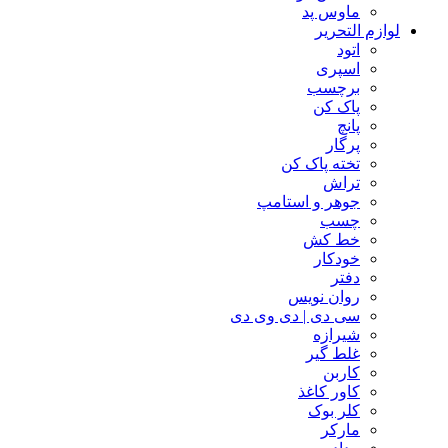
ماوس پد
لوازم التحریر
اتود
اسپری
برچسب
پاک کن
پانچ
پرگار
تخته پاک کن
تراش
جوهر و استامپ
چسب
خط کش
خودکار
دفتر
روان نویس
سی دی | دی وی دی
شیرازه
غلط گیر
کاربن
کاور کاغذ
کلر بوک
مارکر