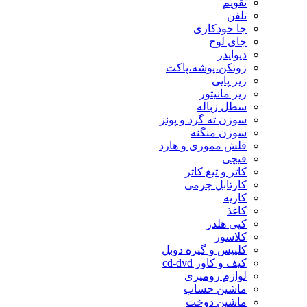
تقویم
تلفن
جا خودکاری
جای لوح
دیوایدر
زونکن،پوشه،پاکت
زیر پایی
زیر مانیتور
سطل زباله
سوزن ته گرد و پونز
سوزن منگنه
فلش مموری و هارد
قیچی
کاتر و تیغ کاتر
کارتابل چرمی
کازیه
کاغذ
کپی هلدر
کلاسور
کلیپس و گیره دوبل
کیف و کاور cd-dvd
لوازم رومیزی
ماشین حساب
ماشین دوخت