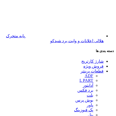
پایه متحرک
هلالی اعلانات و وایت برد شیدکو
دسته بندی ها
شارژ کارتریج
فروش ویژه
قطعات پرینتر
ADF
L PART
آداپتور
برد فکس
بلت
بوش پرس
پاور
پک فیوزینگ
پنل