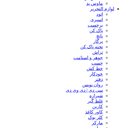
ماوس پد
لوازم التحریر
اتود
اسپری
برچسب
پاک کن
پانچ
پرگار
تخته پاک کن
تراش
جوهر و استامپ
چسب
خط کش
خودکار
دفتر
روان نویس
سی دی | دی وی دی
شیرازه
غلط گیر
کاربن
کاور کاغذ
کلر بوک
مارکر