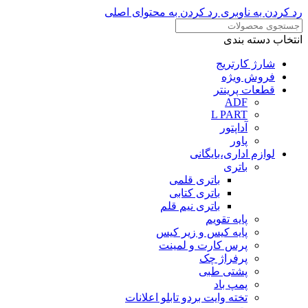
رد کردن به ناوبری
رد کردن به محتوای اصلی
انتخاب دسته بندی
شارژ کارتریج
فروش ویژه
قطعات پرینتر
ADF
L PART
آداپتور
پاور
لوازم اداری،بایگانی
باتری
باتری قلمی
باتری کتابی
باتری نیم قلم
پایه تقویم
پایه کیس و زیر کیس
پرس کارت و لمینت
پرفراژ چک
پشتی طبی
پمپ باد
تخته وایت بردو تابلو اعلانات