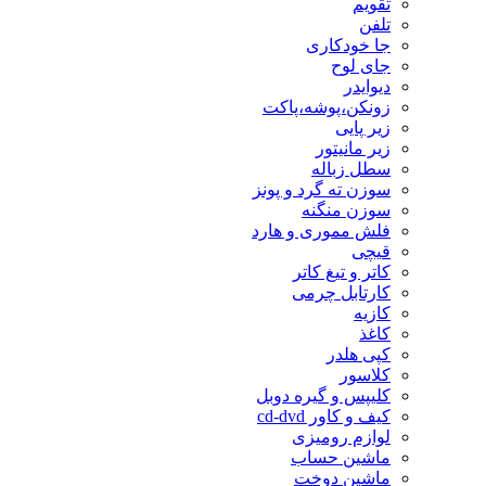
تقویم
تلفن
جا خودکاری
جای لوح
دیوایدر
زونکن،پوشه،پاکت
زیر پایی
زیر مانیتور
سطل زباله
سوزن ته گرد و پونز
سوزن منگنه
فلش مموری و هارد
قیچی
کاتر و تیغ کاتر
کارتابل چرمی
کازیه
کاغذ
کپی هلدر
کلاسور
کلیپس و گیره دوبل
کیف و کاور cd-dvd
لوازم رومیزی
ماشین حساب
ماشین دوخت