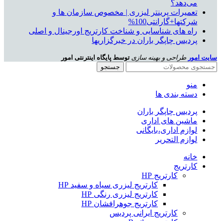
می‌دهد؟
تعمیرات پرینتر لیزری | مخصوص سازمان ها و
شرکتها+گارانتی100%
راه های شناسایی و شناخت کارتریج اورجینال و اصلی
پردیس چاپگر باران در خبرگزاریها
سایت امور
طراحی و بهینه سازی
توسط پایگاه اینترنتی امور
جستجو
منو
دسته بندی ها
پردیس چاپگر باران
ماشین های اداری
لوازم اداری،بایگانی
لوازم التحریر
خانه
کارتریج
کارتریج HP
کارتریج لیزری سیاه و سفید HP
کارتریج لیزری رنگی HP
کارتریج جوهرافشان HP
کارتریج ایرانی پردیس