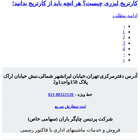
کارتریج لیزری چیست؟ هر انچه باید از کارتریج بدانید!
ادامه مطلب
‹
1
2
3
4
›
»
آدرس دفترمرکزی:تهران،خیابان ایرانشهر شمالی،نبش خیابان اراک
پلاک 158واحد1و2
خط ویژه :
88322120-021
ثبت سفارش سریع
شرکت پردیس چاپگر باران (سهامی خاص)
فروش و خدمات ماشینهای اداری با فاکتور رسمی