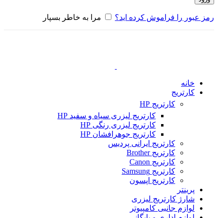
رمز عبور را فراموش کرده اید؟
مرا به خاطر بسپار
خانه
کارتریج
کارتریج HP
کارتریج لیزری سیاه و سفید HP
کارتریج لیزری رنگی HP
کارتریج جوهرافشان HP
کارتریج ایرانی پردیس
کارتریج Brother
کارتریج Canon
کارتریج Samsung
کارتریج اپسون
پرینتر
شارژ کارتریج لیزری
لوازم جانبی کامپیوتر
لوازم اداری و بایگانی