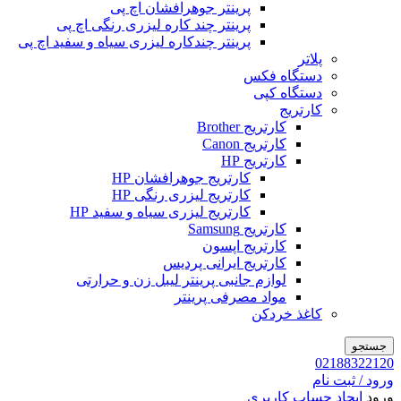
پرینتر جوهرافشان اچ پی
پرینتر چند کاره لیزری رنگی اچ پی
پرینتر چندکاره لیزری سیاه و سفید اچ پی
پلاتر
دستگاه فکس
دستگاه کپی
کارتریج
کارتریج Brother
کارتریج Canon
کارتریج HP
کارتریج جوهرافشان HP
کارتریج لیزری رنگی HP
کارتریج لیزری سیاه و سفید HP
کارتریج Samsung
کارتریج اپسون
کارتریج ایرانی پردیس
لوازم جانبی پرینتر لیبل زن و حرارتی
مواد مصرفی پرینتر
کاغذ خردکن
جستجو
02188322120
ورود / ثبت نام
ورود
ایجاد حساب کاربری