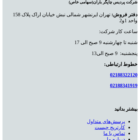
شرکت پردیس چاپگر باران(سهامی خاص)
دفتر فروش:
تهران ایرنشهر شمالی نبش خیابان اراک پلاک 158
واحد 1و2
ساعت کار شرکت:
شنبه تا چهارشنبه 9 صبح الی 17
پنجشنبه: 9 صبح الی13
خطوط ارتباطی:
02188322120
02188341919
بیشتر بدانید
پرسش‌های متداول
کارتریج چیست
تماس با ما
درباره ما