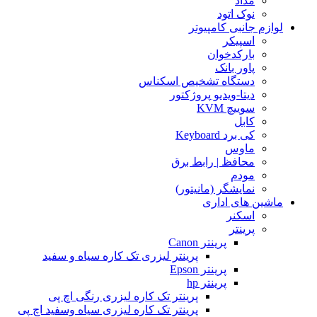
مداد
نوک اتود
لوازم جانبی کامپیوتر
اسپیکر
بارکدخوان
پاور بانک
دستگاه تشخیص اسکناس
دیتا-ویدیو پروژکتور
سوییچ KVM
کابل
کی برد Keyboard
ماوس
محافظ | رابط برق
مودم
نمایشگر (مانیتور)
ماشین های اداری
اسکنر
پرینتر
پرینتر Canon
پرینتر لیزری تک کاره سیاه و سفید
پرینتر Epson
پرینتر hp
پرینتر تک کاره لیزری رنگی اچ پی
پرینتر تک کاره لیزری سیاه وسفید اچ پی