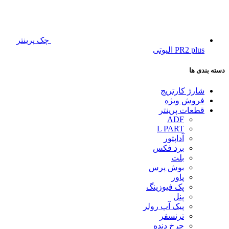
چک پرینتر
PR2 plus الیوتی
دسته بندی ها
شارژ کارتریج
فروش ویژه
قطعات پرینتر
ADF
L PART
آداپتور
برد فکس
بلت
بوش پرس
پاور
پک فیوزینگ
پنل
پیک آپ رولر
ترنسفر
چرخ دنده