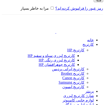
رمز عبور را فراموش کرده اید؟
مرا به خاطر بسپار
خانه
کارتریج
کارتریج HP
کارتریج لیزری سیاه و سفید HP
کارتریج لیزری رنگی HP
کارتریج جوهرافشان HP
کارتریج ایرانی پردیس
کارتریج Brother
کارتریج Canon
کارتریج Samsung
کارتریج اپسون
پرینتر
شارژ کارتریج لیزری
لوازم جانبی کامپیوتر
لوازم اداری و بایگانی