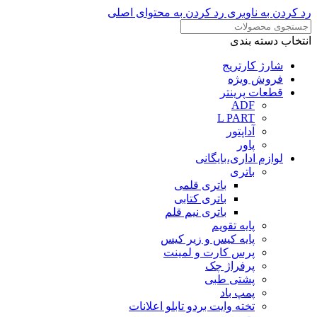
رد کردن به ناوبری
رد کردن به محتوای اصلی
انتخاب دسته بندی
شارژ کارتریج
فروش ویژه
قطعات پرینتر
ADF
L PART
آداپتور
پاور
لوازم اداری،بایگانی
باتری
باتری قلمی
باتری کتابی
باتری نیم قلم
پایه تقویم
پایه کیس و زیر کیس
پرس کارت و لمینت
پرفراژ چک
پشتی طبی
پمپ باد
تخته وایت بردو تابلو اعلانات