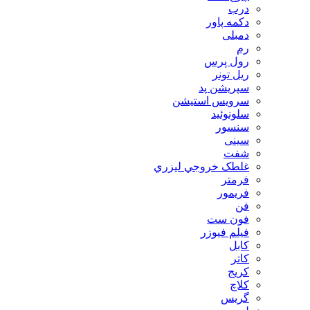
درب
دکمه پاور
دمبلی
رم
رول پرس
ریل تونر
سپریشن پد
سرویس استیشن
سلونوئید
سنسور
سینی
شفت
غلطک خروجي ليزري
فرمتر
فریمور
فن
فون ست
فیلم فیوزر
کابل
کاتر
کریج
کلاچ
گریس