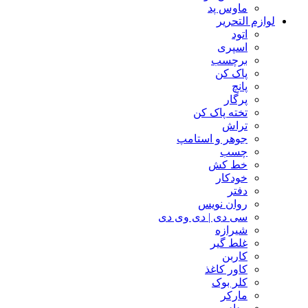
ماوس پد
لوازم التحریر
اتود
اسپری
برچسب
پاک کن
پانچ
پرگار
تخته پاک کن
تراش
جوهر و استامپ
چسب
خط کش
خودکار
دفتر
روان نویس
سی دی | دی وی دی
شیرازه
غلط گیر
کاربن
کاور کاغذ
کلر بوک
مارکر