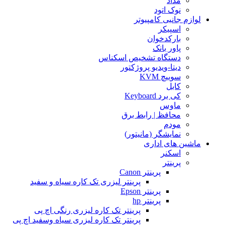
مداد
نوک اتود
لوازم جانبی کامپیوتر
اسپیکر
بارکدخوان
پاور بانک
دستگاه تشخیص اسکناس
دیتا-ویدیو پروژکتور
سوییچ KVM
کابل
کی برد Keyboard
ماوس
محافظ | رابط برق
مودم
نمایشگر (مانیتور)
ماشین های اداری
اسکنر
پرینتر
پرینتر Canon
پرینتر لیزری تک کاره سیاه و سفید
پرینتر Epson
پرینتر hp
پرینتر تک کاره لیزری رنگی اچ پی
پرینتر تک کاره لیزری سیاه وسفید اچ پی