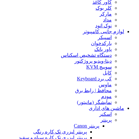
کاور کاغذ
کلر بوک
مارکر
مداد
نوک اتود
لوازم جانبی کامپیوتر
اسپیکر
بارکدخوان
پاور بانک
دستگاه تشخیص اسکناس
دیتا-ویدیو پروژکتور
سوییچ KVM
کابل
کی برد Keyboard
ماوس
محافظ | رابط برق
مودم
نمایشگر (مانیتور)
ماشین های اداری
اسکنر
پرینتر
پرینتر Canon
پرینتر لیزری تک کاره رنگی
پرینتر لیزری تک کاره سیاه و سفید