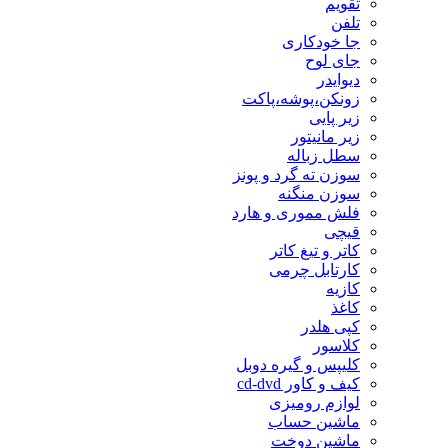
تقویم
تلفن
جا خودکاری
جای لوح
دیوایدر
زونکن،پوشه،پاکت
زیر پایی
زیر مانیتور
سطل زباله
سوزن ته گرد و پونز
سوزن منگنه
فلش مموری و هارد
قیچی
کاتر و تیغ کاتر
کارتابل چرمی
کازیه
کاغذ
کپی هلدر
کلاسور
کلیپس و گیره دوبل
کیف و کاور cd-dvd
لوازم رومیزی
ماشین حساب
ماشین دوخت