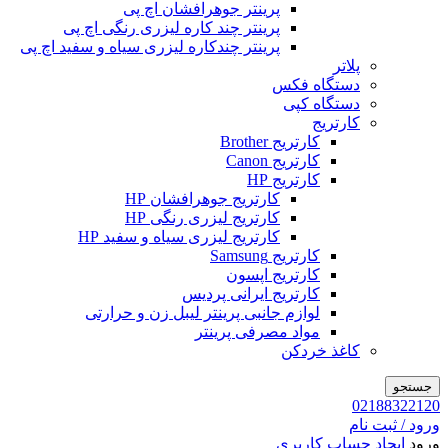
پرینتر جوهرافشان اچ پی
پرینتر چند کاره لیزری رنگی اچ پی
پرینتر چندکاره لیزری سیاه و سفید اچ پی
پلاتر
دستگاه فکس
دستگاه کپی
کارتریج
کارتریج Brother
کارتریج Canon
کارتریج HP
کارتریج جوهرافشان HP
کارتریج لیزری رنگی HP
کارتریج لیزری سیاه و سفید HP
کارتریج Samsung
کارتریج اپسون
کارتریج ایرانی پردیس
لوازم جانبی پرینتر لیبل زن و حرارتی
مواد مصرفی پرینتر
کاغذ خردکن
جستجو
02188322120
ورود / ثبت نام
ورود
ایجاد حساب کاربری