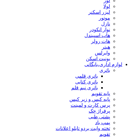
لور
لولا
لیزر اسکنر
موتور
نازل
نوار انکودر
هاب اسپیندل
هات رولر
هیتر
وایرلس
یونیت اسکن
لوازم اداری،بایگانی
باتری
باتری قلمی
باتری کتابی
باتری نیم قلم
پایه تقویم
پایه کیس و زیر کیس
پرس کارت و لمینت
پرفراژ چک
پشتی طبی
پمپ باد
تخته وایت بردو تابلو اعلانات
تقویم