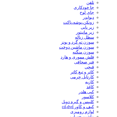
تلفن
جا خودکاری
جای لوح
دیوایدر
زونکن،پوشه،پاکت
زیر پایی
زیر مانیتور
سطل زباله
سوزن ته گرد و پونز
سوزن ماشین دوخت
سوزن منگنه
فلش مموری و هارد
فنر صحافی
قیچی
کاتر و تیغ کاتر
کارتابل چرمی
کازیه
کاغذ
کپی هلدر
کلاسور
کلیپس و گیره دوبل
کیف و کاور cd-dvd
لوازم رومیزی
ماشین حساب