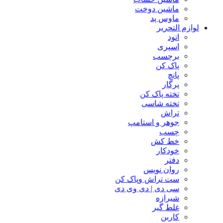
ماشین دوخت
ماوس پد
لوازم التحریر
اتود
اسپری
برچسب
پاک کن
پانچ
پرگار
تخته پاک کن
تخته شاسی
تراش
جوهر و استامپ
چسب
خط کش
خودکار
دفتر
روان نویس
ست تراش وپاک کن
سی دی | دی وی دی
شیرازه
غلط گیر
کاربن